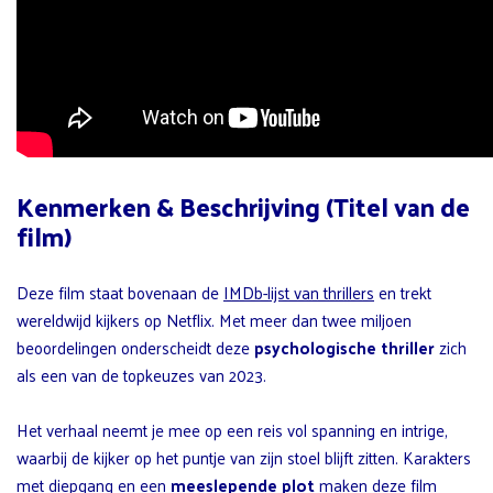
Kenmerken & Beschrijving (Titel van de
film)
Deze film staat bovenaan de
IMDb-lijst van thrillers
en trekt
wereldwijd kijkers op Netflix. Met meer dan twee miljoen
beoordelingen onderscheidt deze
psychologische thriller
zich
als een van de topkeuzes van 2023.
Het verhaal neemt je mee op een reis vol spanning en intrige,
waarbij de kijker op het puntje van zijn stoel blijft zitten. Karakters
met diepgang en een
meeslepende plot
maken deze film