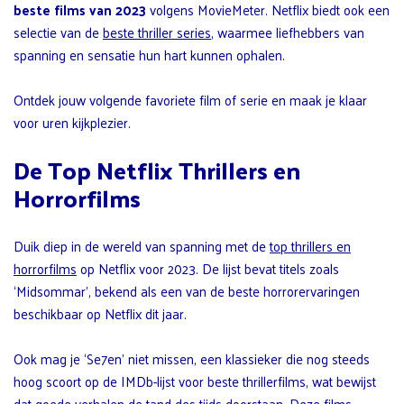
beste films van 2023
volgens MovieMeter. Netflix biedt ook een
selectie van de
beste thriller series
, waarmee liefhebbers van
spanning en sensatie hun hart kunnen ophalen.
Ontdek jouw volgende favoriete film of serie en maak je klaar
voor uren kijkplezier.
De Top Netflix Thrillers en
Horrorfilms
Duik diep in de wereld van spanning met de
top thrillers en
horrorfilms
op Netflix voor 2023. De lijst bevat titels zoals
‘Midsommar’, bekend als een van de beste horrorervaringen
beschikbaar op Netflix dit jaar.
Ook mag je ‘Se7en’ niet missen, een klassieker die nog steeds
hoog scoort op de IMDb-lijst voor beste thrillerfilms, wat bewijst
dat goede verhalen de tand des tijds doorstaan. Deze films