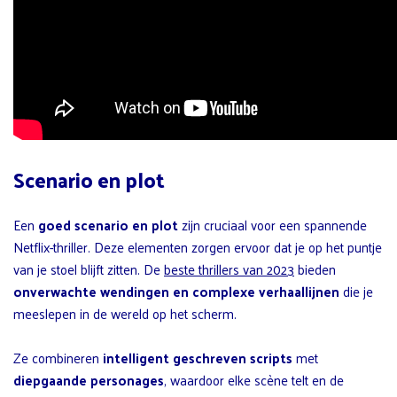
Scenario en plot
Een
goed scenario en plot
zijn cruciaal voor een spannende
Netflix-thriller. Deze elementen zorgen ervoor dat je op het puntje
van je stoel blijft zitten. De
beste thrillers van 2023
bieden
onverwachte wendingen en complexe verhaallijnen
die je
meeslepen in de wereld op het scherm.
Ze combineren
intelligent geschreven scripts
met
diepgaande personages
, waardoor elke scène telt en de