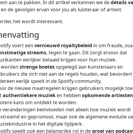
em aan te pakken. In dit artikel verkennen we de
details v
en de gevolgen ervan voor jou als luisteraar of artiest.
erder, het wordt interessant.
envatting
otify voert een
vernieuwd royaltybeleid
in om fraude, zoa
unstmatige streams
, tegen te gaan. Dit zorgt ervoor dat
zikanten eerlijker betaald krijgen voor hun muziek.
r worden
strenge boetes
opgelegd aan kunstenaars en
bruikers die zich niet aan de regels houden, wat bevordert
dereen eerlijk speelt in de Spotify-community.
or de nieuwe maatregelen krijgen gebruikers mogelijk to
ot
authentiekere muziek
en hebben
opkomende artiesten
otere kans om ontdekt te worden.
 veranderingen beïnvloeden niet alleen hoe muziek wordt
streamd en gepromoot, maar ook de algemene evolutie va
ziekindustrie in het digitale tijdperk.
otify speelt ook een belangrijke rol in de
groei van podcas