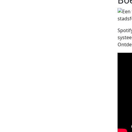
Spotif
systee
Ontdek