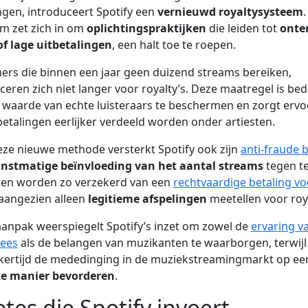
ngen, introduceert Spotify een
vernieuwd royaltysysteem
.
m zet zich in om
oplichtingspraktijken
die leiden tot
onte
f lage uitbetalingen
, een halt toe te roepen.
s die binnen een jaar geen duizend streams bereiken,
iceren zich niet langer voor royalty’s. Deze maatregel is be
waarde van echte luisteraars te beschermen en zorgt ervo
betalingen eerlijker verdeeld worden onder artiesten.
ze nieuwe methode versterkt Spotify ook zijn
anti-fraude b
nstmatige beïnvloeding van het aantal streams
tegen te
ten worden zo verzekerd van een
rechtvaardige betaling v
 aangezien alleen
legitieme afspelingen
meetellen voor roya
anpak weerspiegelt Spotify’s inzet om zowel de
ervaring v
ees
als de belangen van muzikanten te waarborgen, terwijl
jkertijd de mededinging in de muziekstreamingmarkt op ee
jke manier bevorderen
.
tes die Spotify invoert