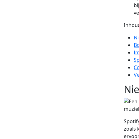
bi
ve
Inhoud
Ni
Bo
Im
Sp
Co
Ve
Nie
Spotif
zoals 
ervoor