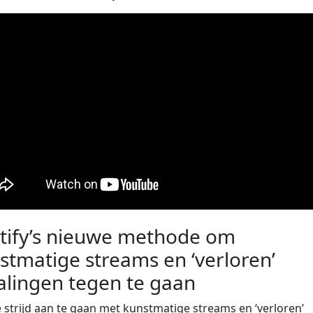
tify’s nieuwe methode om
stmatige streams en ‘verloren’
alingen tegen te gaan
strijd aan te gaan met kunstmatige streams en ‘verloren’