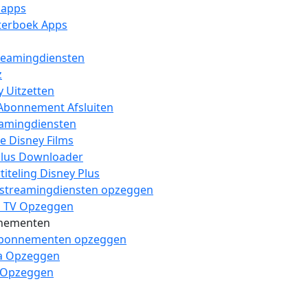
 apps
sterboek Apps
reamingdiensten
z
y Uitzetten
Abonnement Afsluiten
eamingdiensten
e Disney Films
lus Downloader
iteling Disney Plus
 streamingdiensten opzeggen
1 TV Opzeggen
nementen
abonnementen opzeggen
a Opzeggen
 Opzeggen