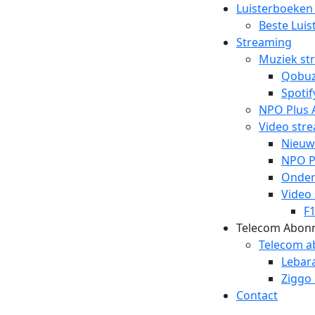
Luisterboeken
Beste Lui
Streaming
Muziek st
Qobu
Spotif
NPO Plus 
Video str
Nieuw
NPO P
Ondert
Video
F
Telecom Abon
Telecom 
Lebar
Ziggo
Contact