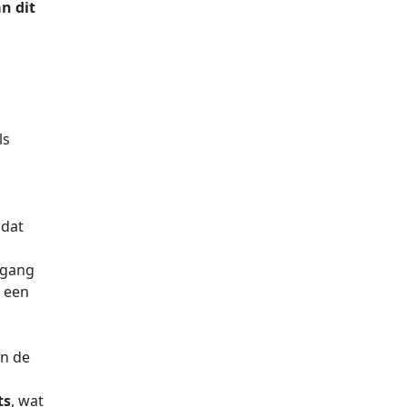
an dit
ls
 dat
egang
een
n de
ts
, wat