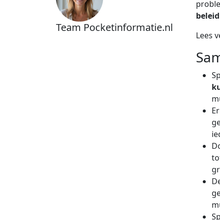
proble
beleid
Team Pocketinformatie.nl
Lees v
Sam
Sp
k
mu
E
ge
ie
Do
t
gr
De
ge
mu
Sp