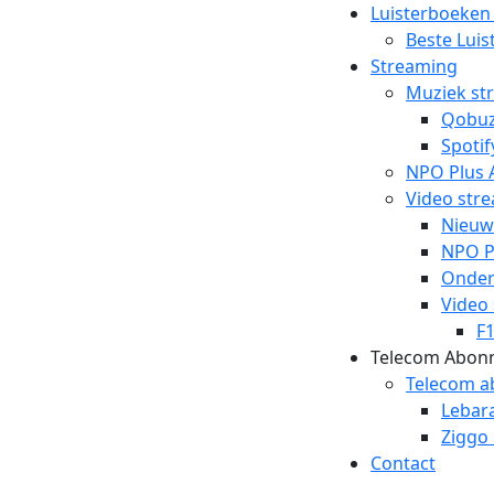
Luisterboeken
Beste Lui
Streaming
Muziek st
Qobu
Spotif
NPO Plus 
Video str
Nieuw
NPO P
Ondert
Video
F
Telecom Abon
Telecom 
Lebar
Ziggo
Contact