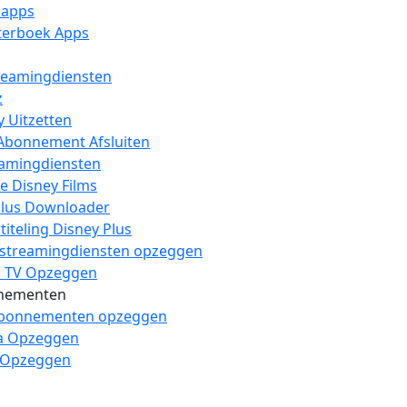
 apps
sterboek Apps
reamingdiensten
z
y Uitzetten
Abonnement Afsluiten
eamingdiensten
e Disney Films
lus Downloader
iteling Disney Plus
 streamingdiensten opzeggen
1 TV Opzeggen
nementen
abonnementen opzeggen
a Opzeggen
 Opzeggen