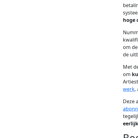
betali
systee
hoge o
Nummer
kwalif
om de 
de uit
Met de
om
ku
Arties
werk
,
Deze a
abonn
tegeli
eerli
Boe