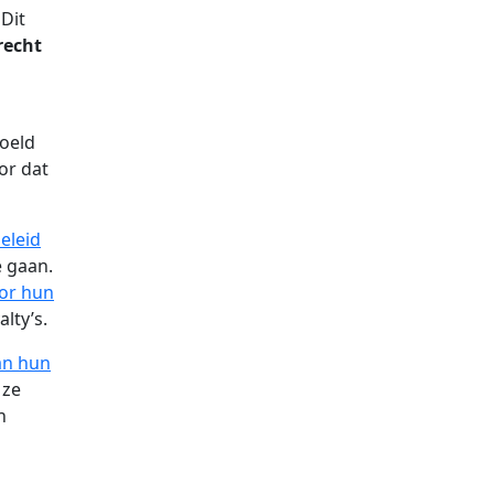
 Dit
recht
doeld
or dat
eleid
 gaan.
oor hun
lty’s.
an hun
 ze
n