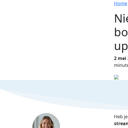
Home
Ni
bo
up
2 mei
minut
Heb je
strea