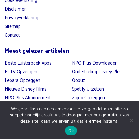
Disclaimer
Privacyverklaring
Sitemap
Contact
Meest gelezen artikelen
Beste Luisterboek Apps
NPO Plus Downloader
F1 TV Opzeggen
Ondertiteling Disney Plus
Lebara Opzeggen
Qobuz
Nieuwe Disney Films
Spotify Uitzetten
NPO Plus Abonnement
Ziggo Opzeggen
Afsluiten
We gebruiken cookies om ervoor te zorgen dat onze site zo
soepel mogelijk draait. Als je doorgaat met het gebruiken van
deze site, gaan we ervan uit dat je ermee instemt.
Ok