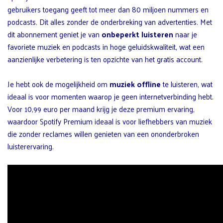
gebruikers toegang geeft tot meer dan 80 miljoen nummers en
podcasts. Dit alles zonder de onderbreking van advertenties. Met
dit abonnement geniet je van
onbeperkt luisteren
naar je
favoriete muziek en podcasts in hoge geluidskwaliteit, wat een
aanzienlijke verbetering is ten opzichte van het gratis account.
Je hebt ook de mogelijkheid om
muziek offline
te luisteren, wat
ideaal is voor momenten waarop je geen internetverbinding hebt.
Voor 10,99 euro per maand krijg je deze premium ervaring,
waardoor Spotify Premium ideaal is voor liefhebbers van muziek
die zonder reclames willen genieten van een ononderbroken
luisterervaring.