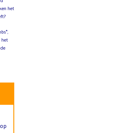
rd
en het
ft?
mbs*,
j het
 de
 op