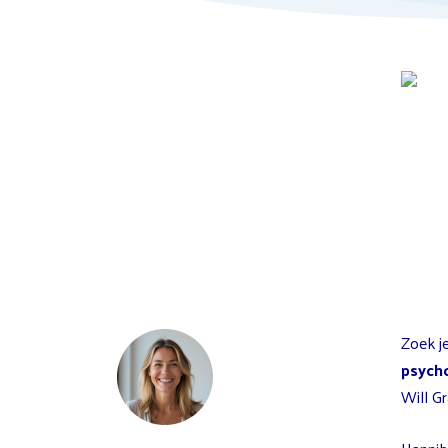
Zoek j
psych
Will G