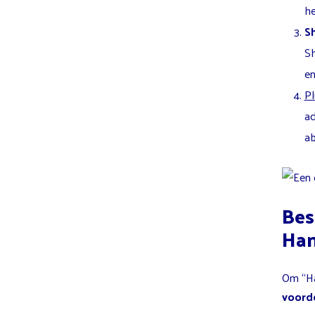
h
S
Sh
en
Pl
ad
a
Bes
Han
Om “Ha
voord