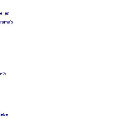
el en
drama’s
ieke