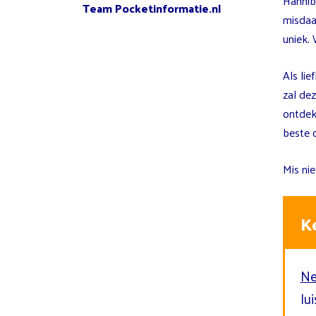
Hannib
Team Pocketinformatie.nl
misdaa
uniek.
Als li
zal dez
ontdek
beste 
Mis nie
K
Ne
lu