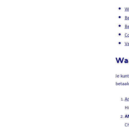
Wa
Be
Be
Co
Ve
Waa
Je kunt
betaald
A
Hi
A
Ch