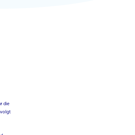
r
die
volgt