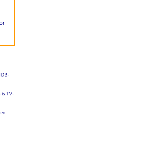
or
IMDB-
 is TV-
 en