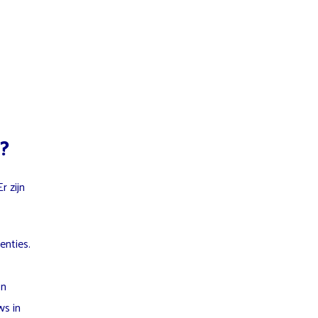
?
r zijn
enties.
on
ws in