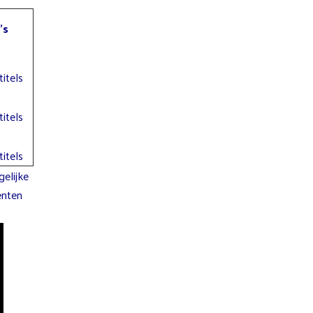
’s
itels
itels
itels
gelijke
enten