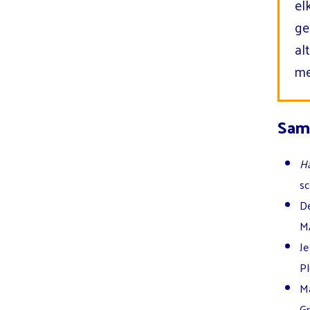
el
ge
al
me
Sam
Ha
sc
De
MA
Je
Pl
Ma
Gr