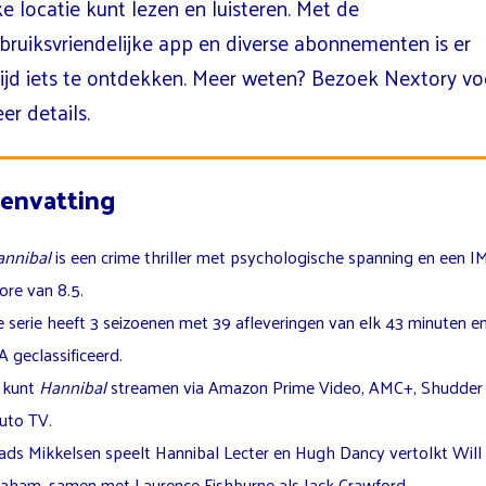
ke locatie kunt lezen en luisteren. Met de
bruiksvriendelijke app en diverse abonnementen is er
tijd iets te ontdekken. Meer weten? Bezoek Nextory vo
er details.
envatting
nnibal
is een crime thriller met psychologische spanning en een 
ore van 8.5.
 serie heeft 3 seizoenen met 39 afleveringen van elk 43 minuten en
 geclassificeerd.
 kunt
Hannibal
streamen via Amazon Prime Video, AMC+, Shudder
uto TV.
ds Mikkelsen speelt Hannibal Lecter en Hugh Dancy vertolkt Will
aham, samen met Laurence Fishburne als Jack Crawford.