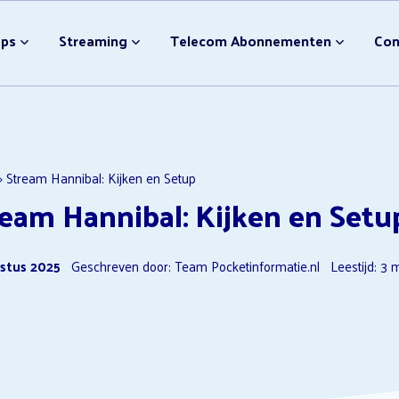
bonnement Afsluiten
Video streamingdiensten
pps
Streaming
Telecom Abonnementen
Con
Nieuwe Disney Films
NPO Plus Downloader
Ondertiteling Disney Plus
Video streamingdiensten 
bonnement Afsluiten
Video streamingdiensten
F1 TV Opzeggen
Nieuwe Disney Films
»
Stream Hannibal: Kijken en Setup
eam Hannibal: Kijken en Setu
NPO Plus Downloader
Ondertiteling Disney Plus
stus 2025
Geschreven door: Team Pocketinformatie.nl
Leestijd:
3
m
Video streamingdiensten 
F1 TV Opzeggen