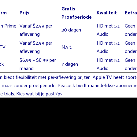
Gratis
orm
Prijs
Kwaliteit
Extra
Proefperiode
n Prime
Vanaf $2,99 per
HD met 5.1
Geen
30 dagen
aflevering
Audio
ondert
Vanaf $2,99 per
HD met 5.1
Geen
 TV
N.v.t.
aflevering
Audio
ondert
$6,99 – $8,99 per
HD met 5.1
Geen
ck
7 dagen
maand
Audio
ondert
biedt flexibiliteit met per-aflevering prijzen. Apple TV heeft soort
, maar zonder proefperiode. Peacock biedt maandelijkse abonnem
e trials. Kies wat bij je past!/p>