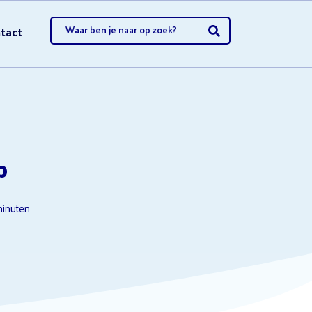
tact
opzeggen
p
inuten
opzeggen