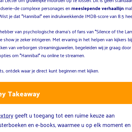
al Lecter om gruwelijke moorden op te lossen. Dit is geen standaa
dserie—de complexe personages en
meeslepende verhaallijn
mak
 Wist je dat *Hannibal* een indrukwekkende IMDB-score van 8.5 hee
efhebber van psychologische drama’s of fans van *Silence of the La
e show je zeker intrigeren. Met ervaring in het helpen van kijkers bi
ken van verborgen streamingjuwelen, begeleiden wij je graag door
opties om *Hannibal* nu online te streamen.
ts, ontdek waar je direct kunt beginnen met kijken.
ey Takeaway
xtory
geeft u toegang tot een ruime keuze aan
isterboeken en e-books, waarmee u op elk moment en