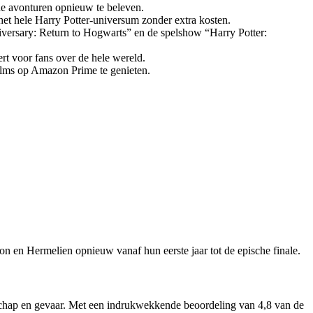
he avonturen opnieuw te beleven.
 het hele Harry Potter-universum zonder extra kosten.
iversary: Return to Hogwarts” en de spelshow “Harry Potter:
ert voor fans over de hele wereld.
ilms op Amazon Prime te genieten.
n en Hermelien opnieuw vanaf hun eerste jaar tot de epische finale.
schap en gevaar. Met een indrukwekkende beoordeling van 4,8 van de