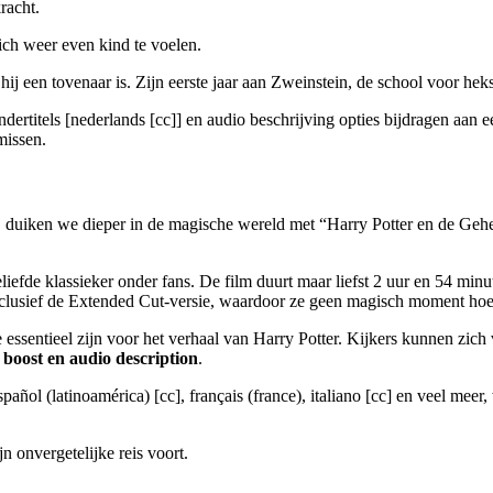
racht.
ich weer even kind te voelen.
hij een tovenaar is. Zijn eerste jaar aan Zweinstein, de school voor hek
ndertitels [nederlands [cc]] en audio beschrijving opties bijdragen aan 
missen.
 duiken we dieper in de magische wereld met “Harry Potter en de Gehei
eliefde klassieker onder fans. De film duurt maar liefst 2 uur en 54 minut
nclusief de Extended Cut-versie, waardoor ze geen magisch moment hoe
 essentieel zijn voor het verhaal van Harry Potter. Kijkers kunnen zic
e boost en audio description
.
español (latinoamérica) [cc], français (france), italiano [cc] en veel 
jn onvergetelijke reis voort.