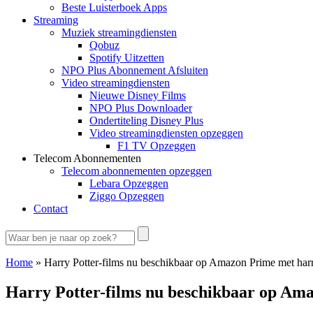
Beste Luisterboek Apps
Streaming
Muziek streamingdiensten
Qobuz
Spotify Uitzetten
NPO Plus Abonnement Afsluiten
Video streamingdiensten
Nieuwe Disney Films
NPO Plus Downloader
Ondertiteling Disney Plus
Video streamingdiensten opzeggen
F1 TV Opzeggen
Telecom Abonnementen
Telecom abonnementen opzeggen
Lebara Opzeggen
Ziggo Opzeggen
Contact
Home
»
Harry Potter-films nu beschikbaar op Amazon Prime met har
Harry Potter-films nu beschikbaar op Am