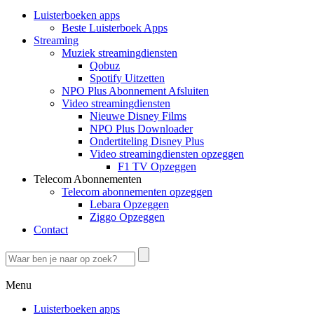
Luisterboeken apps
Beste Luisterboek Apps
Streaming
Muziek streamingdiensten
Qobuz
Spotify Uitzetten
NPO Plus Abonnement Afsluiten
Video streamingdiensten
Nieuwe Disney Films
NPO Plus Downloader
Ondertiteling Disney Plus
Video streamingdiensten opzeggen
F1 TV Opzeggen
Telecom Abonnementen
Telecom abonnementen opzeggen
Lebara Opzeggen
Ziggo Opzeggen
Contact
Menu
Luisterboeken apps