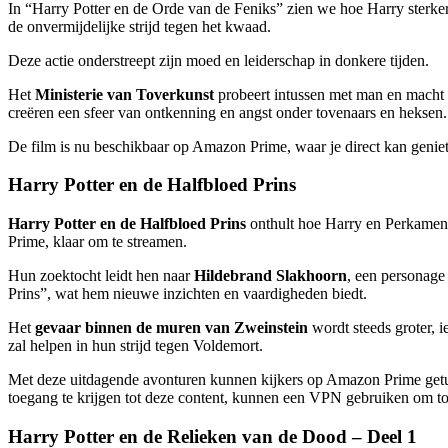
In “Harry Potter en de Orde van de Feniks” zien we hoe Harry sterker 
de onvermijdelijke strijd tegen het kwaad.
Deze actie onderstreept zijn moed en leiderschap in donkere tijden.
Het
Ministerie van Toverkunst
probeert intussen met man en macht
creëren een sfeer van ontkenning en angst onder tovenaars en heksen.
De film is nu beschikbaar op Amazon Prime, waar je direct kan genie
Harry Potter en de Halfbloed Prins
Harry Potter en de Halfbloed Prins
onthult hoe Harry en Perkamen
Prime, klaar om te streamen.
Hun zoektocht leidt hen naar
Hildebrand Slakhoorn
, een personage
Prins”, wat hem nieuwe inzichten en vaardigheden biedt.
Het
gevaar binnen de muren van Zweinstein
wordt steeds groter, i
zal helpen in hun strijd tegen Voldemort.
Met deze uitdagende avonturen kunnen kijkers op Amazon Prime getu
toegang te krijgen tot deze content, kunnen een VPN gebruiken om toc
Harry Potter en de Relieken van de Dood – Deel 1