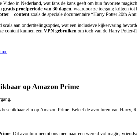
e Video in Nederland, wat fans de kans geeft om hun favoriete magisc
en
gratis proefperiode van 30 dagen
, waardoor ze toegang krijgen tot
otter
– content
zoals de speciale documentaire “Harry Potter 20th Ann
 scala aan ondertitelingsopties, wat een inclusieve kijkervaring bevord
eze content kunnen een
VPN gebruiken
om toch van de Harry Potter-f
rime
chikbaar op Amazon Prime
s beschikbaar zijn op Amazon Prime. Beleef de avonturen van Harry, Ro
Prime
. Dit avontuur neemt ons mee naar een wereld vol magie, vriend