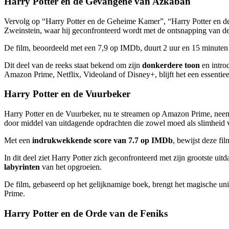
Harry Potter en de Gevangene van Azkaban
Vervolg op “Harry Potter en de Geheime Kamer”, “Harry Potter en d
Zweinstein, waar hij geconfronteerd wordt met de ontsnapping van d
De film, beoordeeld met een 7,9 op IMDb, duurt 2 uur en 15 minuten
Dit deel van de reeks staat bekend om zijn
donkerdere toon
en intro
Amazon Prime, Netflix, Videoland of Disney+, blijft het een essentie
Harry Potter en de Vuurbeker
Harry Potter en de Vuurbeker, nu te streamen op Amazon Prime, neem
door middel van uitdagende opdrachten die zowel moed als slimheid v
Met een
indrukwekkende score van 7.7 op IMDb
, bewijst deze fil
In dit deel ziet Harry Potter zich geconfronteerd met zijn grootste u
labyrinten
van het opgroeien.
De film, gebaseerd op het gelijknamige boek, brengt het magische un
Prime.
Harry Potter en de Orde van de Feniks