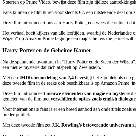
5 sterren op Prime Video, bewijst deze film zijn tijdloze aantrekkingsk
Fans kunnen de film huren voor slechts €2, een uitstekende deal om z
Deze film introduceert ons aan Harry Potter, een wees die ontdekt dat 
Het verhaal boeit kijkers van alle leeftijden, waarbij de Nederlandse o
Wijzen” op Amazon Prime begin je een magische reis die je niet wilt 
Harry Potter en de Geheime Kamer
Na de spannende avonturen in “Harry Potter en de Steen der Wijzen”,
een nieuw mysterie dat zich afspeelt op Zweinstein.
Met een
IMDb-beoordeling van 7,4
bevestigt het zijn plek als een g
deze tweede film in de reeks ook beschikbaar is op Amazon Prime, i
Deze film introduceert
nieuwe elementen van magie en mysterie
die
genieten van de film met
verschillende opties zoals english dialogu
Voor internationale fans is er een breed aanbod aan ondertitels zoals 
breder publiek.
Met deze tweede film zet
J.K. Rowling’s betoverende universum
zi