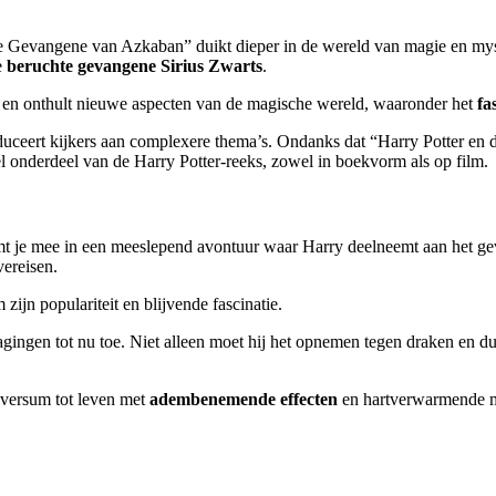
e Gevangene van Azkaban” duikt dieper in de wereld van magie en mys
e
beruchte gevangene Sirius Zwarts
.
 en onthult nieuwe aspecten van de magische wereld, waaronder het
fa
duceert kijkers aan complexere thema’s. Ondanks dat “Harry Potter en
el onderdeel van de Harry Potter-reeks, zowel in boekvorm als op film.
t je mee in een meeslepend avontuur waar Harry deelneemt aan het ge
ereisen.
m zijn populariteit en blijvende fascinatie.
itdagingen tot nu toe. Niet alleen moet hij het opnemen tegen draken en 
iversum tot leven met
adembenemende effecten
en hartverwarmende m