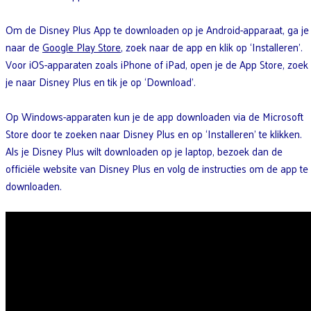
Om de Disney Plus App te downloaden op je Android-apparaat, ga je
naar de
Google Play Store
, zoek naar de app en klik op ‘Installeren’.
Voor iOS-apparaten zoals iPhone of iPad, open je de App Store, zoek
je naar Disney Plus en tik je op ‘Download’.
Op Windows-apparaten kun je de app downloaden via de Microsoft
Store door te zoeken naar Disney Plus en op ‘Installeren’ te klikken.
Als je Disney Plus wilt downloaden op je laptop, bezoek dan de
officiële website van Disney Plus en volg de instructies om de app te
downloaden.