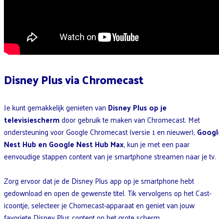
Disney Plus via Chromecast
Je kunt gemakkelijk genieten van
Disney Plus op je
televisiescherm
door gebruik te maken van Chromecast. Met
ondersteuning voor Google Chromecast (versie 1 en nieuwer),
Googl
Nest Hub en Google Nest Hub Max
, kun je met een paar
eenvoudige stappen content van je smartphone streamen naar je tv.
Zorg ervoor dat je de Disney Plus app op je smartphone hebt
gedownload en open de gewenste titel. Tik vervolgens op het Cast-
icoontje, selecteer je Chomecast-apparaat en geniet van jouw
favoriete Disney Plus content op het grote scherm.