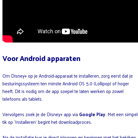
Voor Android apparaten
Om Disney+ op je Android-apparaat te installeren, zorg eerst dat je
besturingssysteem ten minste Android OS 5.0 (Lollipop) of hoger
heeft. Dit is nodig om de app soepel te laten werken op zowel
telefoons als tablets.
Vervolgens zoek je de Disney+ app via
Google Play
. Met een simpe
tik op ‘Installeren’ begint het downloadproces.
Na de installatie kun je direct inloggen en beginnen met het bekijken