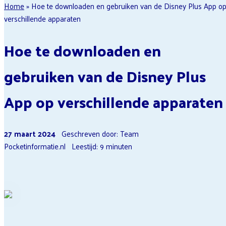
Home
»
Hoe te downloaden en gebruiken van de Disney Plus App o
streamingdiensten
Abonnement
Lebara Opzeggen
verschillende apparaten
Afsluiten
Ziggo Opzeggen
Qobuz
Hoe te downloaden en
Spotify
Uitzetten
gebruiken van de Disney Plus
App op verschillende apparaten
27 maart 2024
Geschreven door: Team
Pocketinformatie.nl
Leestijd:
9
minuten