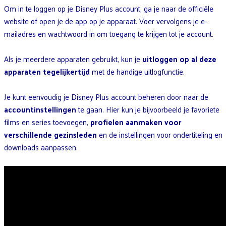
Om in te loggen op je Disney Plus account, ga je naar de officiële
website of open je de app op je apparaat. Voer vervolgens je e-
mailadres en wachtwoord in om toegang te krijgen tot je account.
Als je meerdere apparaten gebruikt, kun je
uitloggen op al deze
apparaten tegelijkertijd
met de handige uitlogfunctie.
Je kunt eenvoudig je Disney Plus account beheren door naar de
accountinstellingen
te gaan. Hier kun je bijvoorbeeld je favoriete
films en series toevoegen,
profielen aanmaken voor
verschillende gezinsleden
en de instellingen voor ondertiteling en
downloads aanpassen.