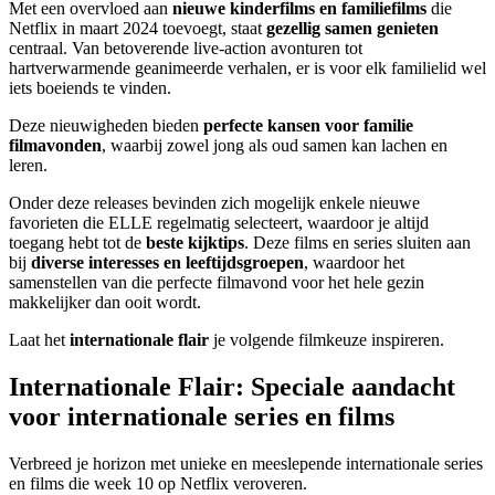
Met een overvloed aan
nieuwe kinderfilms en familiefilms
die
Netflix in maart 2024 toevoegt, staat
gezellig samen genieten
centraal. Van betoverende live-action avonturen tot
hartverwarmende geanimeerde verhalen, er is voor elk familielid wel
iets boeiends te vinden.
Deze nieuwigheden bieden
perfecte kansen voor familie
filmavonden
, waarbij zowel jong als oud samen kan lachen en
leren.
Onder deze releases bevinden zich mogelijk enkele nieuwe
favorieten die ELLE regelmatig selecteert, waardoor je altijd
toegang hebt tot de
beste kijktips
. Deze films en series sluiten aan
bij
diverse interesses en leeftijdsgroepen
, waardoor het
samenstellen van die perfecte filmavond voor het hele gezin
makkelijker dan ooit wordt.
Laat het
internationale flair
je volgende filmkeuze inspireren.
Internationale Flair: Speciale aandacht
voor internationale series en films
Verbreed je horizon met unieke en meeslepende internationale series
en films die week 10 op Netflix veroveren.