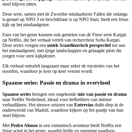
stoel blijven zitten.
Deze serie, samen met de Zweedse misdaadserie Fallen die onlangs
is gestart op NPO 3 en beschikbaar is op NPO Start, biedt een frisse
kijk op het misdaadgenre.
Fans van het genre kunnen ook genieten van de Finse serie Karppi
op Netflix, die het verhaal vertelt van rechercheur Sofia Karppi.
Deze series voegen een
uniek Scandinavisch perspectief
toe aan
het misdaadgenre, met ijzige landschappen en gelaagde plots die
zorgen voor uren kijkplezier.
Elk verhaal ontrafelt langzaam maar zeker de mysteries van het
noorden, waardoor je keer op keer verrast wordt.
Spaanse series: Passie en drama in overvloed
Spaanse series
brengen een ongekende
mix van passie en drama
naar Netflix Nederland, ideaal voor liefhebbers van intense
verhaallijnen. Het nieuwe seizoen van
Entrevías
duikt diep in de
onderwereld van Madrid, waardoor kijkers op het puntje van hun
stoel blijven.
Met
Pedro Alonso
in een romantisch avontuur biedt Netflix een
frisse wind in het genre, waarbij liefde en spanning naadloos