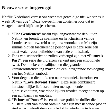
Nieuwe series toegevoegd
Netflix Nederland verrast ons weer met geweldige nieuwe series in
week 10 van 2024. Deze toevoegingen zorgen ervoor dat je
vastgekluisterd blijft aan je scherm.
“The Gentlemen”
maakt zijn langverwachte debuut op
Netflix, en brengt de spanning en het charisma van de
Londense onderwereld naar jouw woonkamer. Met zijn
slimme plot en fascinerende personages is deze serie een
must-watch voor liefhebbers van actie en misdaad.
Fans van sciencefiction zullen verheugd zijn met
“Future’s
Past”
, een serie die tijdreizen verkent met een emotionele
twist. De unieke verhaallijnen en diepgaande
karakterontwikkeling maken dit een intrigerende toevoeging
aan het Netflix-aanbod.
Voor degenen die hunkeren naar romantiek, introduceert
Netflix
“Love Beyond Time”
. Deze serie combineert
hartstochtelijke liefdesverhalen met spannende
tijdreisavonturen, waardoor kijkers worden meegenomen op
een achtbaan van emoties.
“Echoes of Power”
is een nieuwe politieke thriller die de
duistere kant van macht onthult. Met zijn meeslepende plot en
sterke cast belooft deze serie je tot het einde toe te boeien.