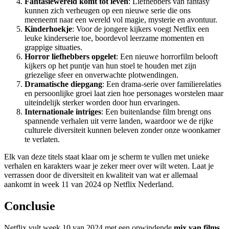
Fantasiewereld komt tot leven
: Liefhebbers van fantasy
kunnen zich verheugen op een nieuwe serie die ons
meeneemt naar een wereld vol magie, mysterie en avontuur.
Kinderhoekje
: Voor de jongere kijkers voegt Netflix een
leuke kinderserie toe, boordevol leerzame momenten en
grappige situaties.
Horror liefhebbers opgelet
: Een nieuwe horrorfilm belooft
kijkers op het puntje van hun stoel te houden met zijn
griezelige sfeer en onverwachte plotwendingen.
Dramatische diepgang
: Een drama-serie over familierelaties
en persoonlijke groei laat zien hoe personages worstelen maar
uiteindelijk sterker worden door hun ervaringen.
Internationale intriges
: Een buitenlandse film brengt ons
spannende verhalen uit verre landen, waardoor we de rijke
culturele diversiteit kunnen beleven zonder onze woonkamer
te verlaten.
Elk van deze titels staat klaar om je scherm te vullen met unieke
verhalen en karakters waar je zeker meer over wilt weten. Laat je
verrassen door de diversiteit en kwaliteit van wat er allemaal
aankomt in week 11 van 2024 op Netflix Nederland.
Conclusie
Netflix vult week 10 van 2024 met een opwindende
mix van films