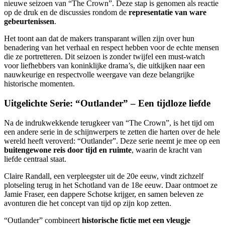
nieuwe seizoen van “The Crown”. Deze stap is genomen als reactie
op de druk en de discussies rondom de
representatie van ware
gebeurtenissen
.
Het toont aan dat de makers transparant willen zijn over hun
benadering van het verhaal en respect hebben voor de echte mensen
die ze portretteren. Dit seizoen is zonder twijfel een must-watch
voor liefhebbers van koninklijke drama’s, die uitkijken naar een
nauwkeurige en respectvolle weergave van deze belangrijke
historische momenten.
Uitgelichte Serie: “Outlander” – Een tijdloze liefde
Na de indrukwekkende terugkeer van “The Crown”, is het tijd om
een andere serie in de schijnwerpers te zetten die harten over de hele
wereld heeft veroverd: “Outlander”. Deze serie neemt je mee op een
buitengewone reis door tijd en ruimte
, waarin de kracht van
liefde centraal staat.
Claire Randall, een verpleegster uit de 20e eeuw, vindt zichzelf
plotseling terug in het Schotland van de 18e eeuw. Daar ontmoet ze
Jamie Fraser, een dappere Schotse krijger, en samen beleven ze
avonturen die het concept van tijd op zijn kop zetten.
“Outlander” combineert
historische fictie met een vleugje