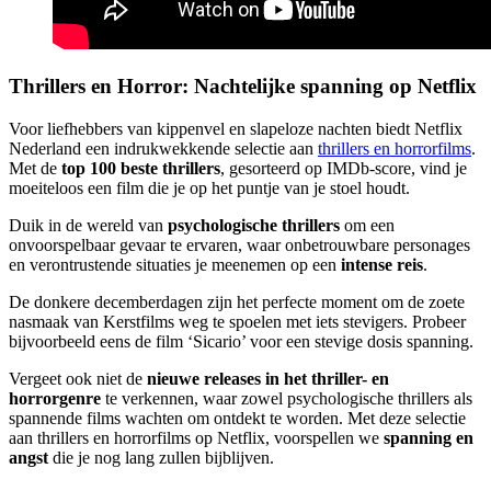
Thrillers en Horror: Nachtelijke spanning op Netflix
Voor liefhebbers van kippenvel en slapeloze nachten biedt Netflix
Nederland een indrukwekkende selectie aan
thrillers en horrorfilms
.
Met de
top 100 beste thrillers
, gesorteerd op IMDb-score, vind je
moeiteloos een film die je op het puntje van je stoel houdt.
Duik in de wereld van
psychologische thrillers
om een
onvoorspelbaar gevaar te ervaren, waar onbetrouwbare personages
en verontrustende situaties je meenemen op een
intense reis
.
De donkere decemberdagen zijn het perfecte moment om de zoete
nasmaak van Kerstfilms weg te spoelen met iets stevigers. Probeer
bijvoorbeeld eens de film ‘Sicario’ voor een stevige dosis spanning.
Vergeet ook niet de
nieuwe releases in het thriller- en
horrorgenre
te verkennen, waar zowel psychologische thrillers als
spannende films wachten om ontdekt te worden. Met deze selectie
aan thrillers en horrorfilms op Netflix, voorspellen we
spanning en
angst
die je nog lang zullen bijblijven.