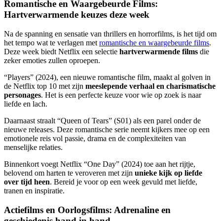
Romantische en Waargebeurde Films:
Hartverwarmende keuzes deze week
Na de spanning en sensatie van thrillers en horrorfilms, is het tijd om
het tempo wat te verlagen met
romantische en waargebeurde films
.
Deze week biedt Netflix een selectie
hartverwarmende films
die
zeker emoties zullen oproepen.
“Players” (2024), een nieuwe romantische film, maakt al golven in
de Netflix top 10 met zijn
meeslepende verhaal en charismatische
personages
. Het is een perfecte keuze voor wie op zoek is naar
liefde en lach.
Daarnaast straalt “Queen of Tears” (S01) als een parel onder de
nieuwe releases. Deze romantische serie neemt kijkers mee op een
emotionele reis vol passie, drama en de complexiteiten van
menselijke relaties.
Binnenkort voegt Netflix “One Day” (2024) toe aan het rijtje,
belovend om harten te veroveren met zijn
unieke kijk op liefde
over tijd heen
. Bereid je voor op een week gevuld met liefde,
tranen en inspiratie.
Actiefilms en Oorlogsfilms: Adrenaline en
geschiedenis hand in hand