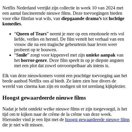
Netflix Nederland verrijkt zijn collectie in week 10 van 2024 met
een aantal fascinerende nieuwe films. Deze toevoegingen bieden
voor elke filmfan wat wils, van
diepgaande drama’s
tot
luchtige
komedies
.
“
Queen of Tears
” neemt je mee op een emotionele reis vol
liefde, verlies en herstel. De film vertelt het verhaal van een
vrouw die na een tragische gebeurtenis haar leven weer
probeert op te bouwen.
“
Smile
” zorgt voor kippenvel met zijn
unieke aanpak
van
het
horror-genre
. Deze film speelt in op je diepste angsten
met een plot dat zowel onvoorspelbaar als intens is.
Elk van deze nieuwkomers vormt een prachtige toevoeging aan het
brede aanbod Netflix ons al biedt. Ze laten zien hoe divers de
wereld van cinema kan zijn en nodigen uit tot urenlang kijkplezier.
Hoogst gewaardeerde nieuwe films
Nadat je hebt ontdekt welke nieuwe films er zijn toegevoegd, is het
tijd om te kijken naar de crème de la crème van deze week.
Hieronder vind je een lijst met de
hoogst gewaardeerde nieuwe films
die je niet wilt missen.