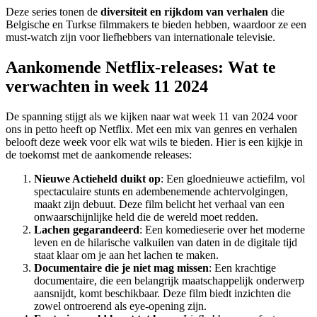
Deze series tonen de
diversiteit en rijkdom van verhalen
die
Belgische en Turkse filmmakers te bieden hebben, waardoor ze een
must-watch zijn voor liefhebbers van internationale televisie.
Aankomende Netflix-releases: Wat te
verwachten in week 11 2024
De spanning stijgt als we kijken naar wat week 11 van 2024 voor
ons in petto heeft op Netflix. Met een mix van genres en verhalen
belooft deze week voor elk wat wils te bieden. Hier is een kijkje in
de toekomst met de aankomende releases:
Nieuwe Actieheld duikt op
: Een gloednieuwe actiefilm, vol
spectaculaire stunts en adembenemende achtervolgingen,
maakt zijn debuut. Deze film belicht het verhaal van een
onwaarschijnlijke held die de wereld moet redden.
Lachen gegarandeerd
: Een komedieserie over het moderne
leven en de hilarische valkuilen van daten in de digitale tijd
staat klaar om je aan het lachen te maken.
Documentaire die je niet mag missen
: Een krachtige
documentaire, die een belangrijk maatschappelijk onderwerp
aansnijdt, komt beschikbaar. Deze film biedt inzichten die
zowel ontroerend als eye-opening zijn.