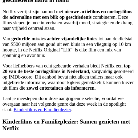
Netflix verrijkt zijn aanbod met
nieuwe actiefilms en oorlogsfilms
die
adrenaline met een blik op geschiedenis
combineren. Deze
films slepen je mee in verhalen waarbij moed, strategie en de drang
naar vrijheid centraal staan.
Van
gedurfde missies achter vijandelijke linies
tot aan de diefstal
van $500 miljoen aan goud uit een kluis in een vliegtuig op 10 km
hoogte, in de Netflix Original “Lift”, is elke film een mix van
spanning en avontuur.
Voor liefhebbers van echt gebeurde verhalen biedt Netflix een
top
20 van de beste oorlogsfilms in Nederland
, zorgvuldig gesorteerd
op IMDb-score. Dit aanbod bevat niet alleen trailers maar ook
uitgebreide informatie, waardoor kijkers gemakkelijk kunnen kiezen
uit films die
zowel entertainen als informeren
.
Laat je meeslepen door deze aangrijpende selectie, voordat we
overgaan naar het volgende genre dat deze week in de spotlight
staat:
Kinderfilms en Familieplezier
.
Kinderfilms en Familieplezier: Samen genieten met
Netflix