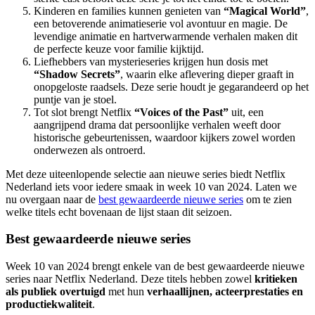
Kinderen en families kunnen genieten van
“Magical World”
,
een betoverende animatieserie vol avontuur en magie. De
levendige animatie en hartverwarmende verhalen maken dit
de perfecte keuze voor familie kijktijd.
Liefhebbers van mysterieseries krijgen hun dosis met
“Shadow Secrets”
, waarin elke aflevering dieper graaft in
onopgeloste raadsels. Deze serie houdt je gegarandeerd op het
puntje van je stoel.
Tot slot brengt Netflix
“Voices of the Past”
uit, een
aangrijpend drama dat persoonlijke verhalen weeft door
historische gebeurtenissen, waardoor kijkers zowel worden
onderwezen als ontroerd.
Met deze uiteenlopende selectie aan nieuwe series biedt Netflix
Nederland iets voor iedere smaak in week 10 van 2024. Laten we
nu overgaan naar de
best gewaardeerde nieuwe series
om te zien
welke titels echt bovenaan de lijst staan dit seizoen.
Best gewaardeerde nieuwe series
Week 10 van 2024 brengt enkele van de best gewaardeerde nieuwe
series naar Netflix Nederland. Deze titels hebben zowel
kritieken
als publiek overtuigd
met hun
verhaallijnen, acteerprestaties en
productiekwaliteit
.