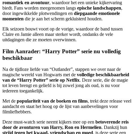
romantiek en avontuur
, waardoor het een unieke kijkervaring
biedt. Fans worden meegenomen langs
epische landschappen
,
door ingewikkelde plotwendingen en
diepgaande emotionele
momenten
die je aan het scherm gekluisterd houden.
Elk seizoen bouwt voort op de vorige, waardoor de band tussen
Claire en Jamie alleen maar sterker wordt, ondanks de vele
uitdagingen die ze moeten overwinnen.
Film Aanrader: “Harry Potter” serie nu volledig
beschikbaar
Na de tijdloze liefde van “Outlander”, stappen we over naar de
magische wereld van Hogwarts met de
volledige beschikbaarheid
van de “Harry Potter” serie op Netflix
. Deze serie, die de magie
tot leven brengt en geliefd is bij zowel jong als oud, is nu voor
iedereen toegankelijk.
Met de
populariteit van de boeken en films
, trekt deze release veel
aandacht en staat het hoog op de lijst van aanbevelingen voor
filmliefhebbers.
Deze must-watch serie neemt kijkers mee op een
betoverende reis
door de avonturen van Harry, Ron en Hermelien
. Dankzij hun
strijd tegen het kwaad, vriendschap en moed
, is deze serie een