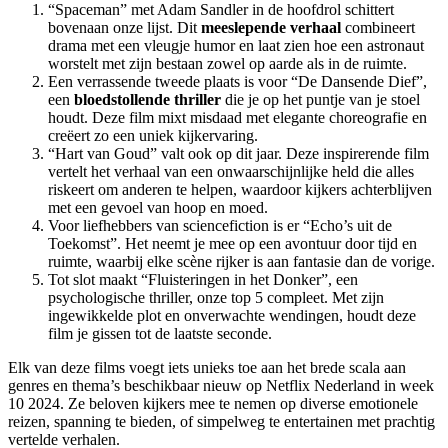
“Spaceman” met Adam Sandler in de hoofdrol schittert
bovenaan onze lijst. Dit
meeslepende verhaal
combineert
drama met een vleugje humor en laat zien hoe een astronaut
worstelt met zijn bestaan zowel op aarde als in de ruimte.
Een verrassende tweede plaats is voor “De Dansende Dief”,
een
bloedstollende thriller
die je op het puntje van je stoel
houdt. Deze film mixt misdaad met elegante choreografie en
creëert zo een uniek kijkervaring.
“Hart van Goud” valt ook op dit jaar. Deze inspirerende film
vertelt het verhaal van een onwaarschijnlijke held die alles
riskeert om anderen te helpen, waardoor kijkers achterblijven
met een gevoel van hoop en moed.
Voor liefhebbers van sciencefiction is er “Echo’s uit de
Toekomst”. Het neemt je mee op een avontuur door tijd en
ruimte, waarbij elke scène rijker is aan fantasie dan de vorige.
Tot slot maakt “Fluisteringen in het Donker”, een
psychologische thriller, onze top 5 compleet. Met zijn
ingewikkelde plot en onverwachte wendingen, houdt deze
film je gissen tot de laatste seconde.
Elk van deze films voegt iets unieks toe aan het brede scala aan
genres en thema’s beschikbaar nieuw op Netflix Nederland in week
10 2024. Ze beloven kijkers mee te nemen op diverse emotionele
reizen, spanning te bieden, of simpelweg te entertainen met prachtig
vertelde verhalen.