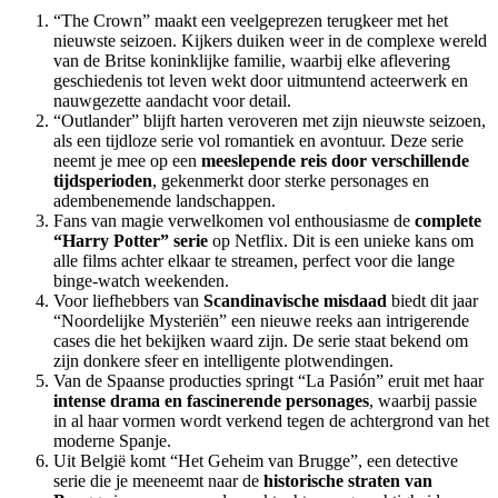
“The Crown” maakt een veelgeprezen terugkeer met het
nieuwste seizoen. Kijkers duiken weer in de complexe wereld
van de Britse koninklijke familie, waarbij elke aflevering
geschiedenis tot leven wekt door uitmuntend acteerwerk en
nauwgezette aandacht voor detail.
“Outlander” blijft harten veroveren met zijn nieuwste seizoen,
als een tijdloze serie vol romantiek en avontuur. Deze serie
neemt je mee op een
meeslepende reis door verschillende
tijdsperioden
, gekenmerkt door sterke personages en
adembenemende landschappen.
Fans van magie verwelkomen vol enthousiasme de
complete
“Harry Potter” serie
op Netflix. Dit is een unieke kans om
alle films achter elkaar te streamen, perfect voor die lange
binge-watch weekenden.
Voor liefhebbers van
Scandinavische misdaad
biedt dit jaar
“Noordelijke Mysteriën” een nieuwe reeks aan intrigerende
cases die het bekijken waard zijn. De serie staat bekend om
zijn donkere sfeer en intelligente plotwendingen.
Van de Spaanse producties springt “La Pasión” eruit met haar
intense drama en fascinerende personages
, waarbij passie
in al haar vormen wordt verkend tegen de achtergrond van het
moderne Spanje.
Uit België komt “Het Geheim van Brugge”, een detective
serie die je meeneemt naar de
historische straten van