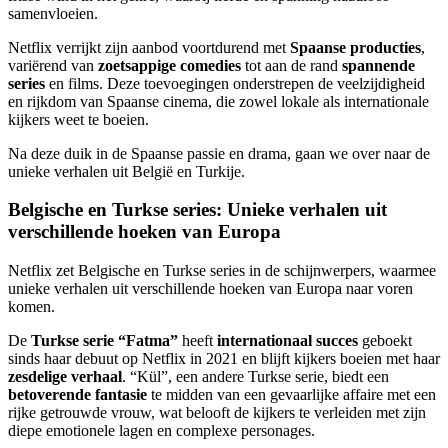
samenvloeien.
Netflix verrijkt zijn aanbod voortdurend met
Spaanse producties
,
variërend van
zoetsappige comedies
tot aan de rand
spannende
series
en films. Deze toevoegingen onderstrepen de veelzijdigheid
en rijkdom van Spaanse cinema, die zowel lokale als internationale
kijkers weet te boeien.
Na deze duik in de Spaanse passie en drama, gaan we over naar de
unieke verhalen uit België en Turkije.
Belgische en Turkse series: Unieke verhalen uit
verschillende hoeken van Europa
Netflix zet Belgische en Turkse series in de schijnwerpers, waarmee
unieke verhalen uit verschillende hoeken van Europa naar voren
komen.
De
Turkse serie “Fatma”
heeft
internationaal succes
geboekt
sinds haar debuut op Netflix in 2021 en blijft kijkers boeien met haar
zesdelige verhaal
. “Kül”, een andere Turkse serie, biedt een
betoverende fantasie
te midden van een gevaarlijke affaire met een
rijke getrouwde vrouw, wat belooft de kijkers te verleiden met zijn
diepe emotionele lagen en complexe personages.