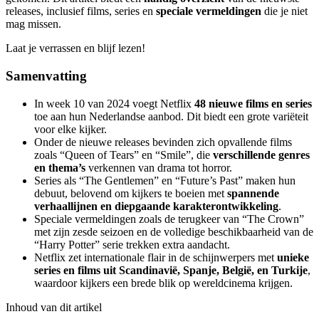
releases, inclusief films, series en
speciale vermeldingen
die je niet
mag missen.
Laat je verrassen en blijf lezen!
Samenvatting
In week 10 van 2024 voegt Netflix
48 nieuwe films en series
toe aan hun Nederlandse aanbod. Dit biedt een grote variëteit
voor elke kijker.
Onder de nieuwe releases bevinden zich opvallende films
zoals “Queen of Tears” en “Smile”, die
verschillende genres
en thema’s
verkennen van drama tot horror.
Series als “The Gentlemen” en “Future’s Past” maken hun
debuut, belovend om kijkers te boeien met
spannende
verhaallijnen en diepgaande karakterontwikkeling
.
Speciale vermeldingen zoals de terugkeer van “The Crown”
met zijn zesde seizoen en de volledige beschikbaarheid van de
“Harry Potter” serie trekken extra aandacht.
Netflix zet internationale flair in de schijnwerpers met
unieke
series en films uit Scandinavië, Spanje, België, en Turkije
,
waardoor kijkers een brede blik op wereldcinema krijgen.
Inhoud van dit artikel