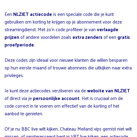
Een
NLZIET actiecode
is een speciale code die je kunt
gebruiken om korting te krijgen op je abonnement voor deze
streamingdienst. Met zo’n code profiteer je van
verlaagde
prijzen
of andere voordelen zoals
extra zenders
of een
gratis
proefperiode
.
Deze codes zijn ideaal voor nieuwe klanten die willen besparen
op hun eerste maand of trouwe abonnees die uitkijken naar extra
privileges.
Je kunt deze actiecodes verzilveren via de
website van NLZIET
of direct via je
persoonlijke account
. Het is cruciaal om de
code correct in te voeren om effectief van de korting of het
aanbod te genieten.
Of je nu BBC live wilt kijken, Chateau Meiland vips gemist niet wilt
missen, of geïnteresseerd bent in VRT live kijken, een actiecode