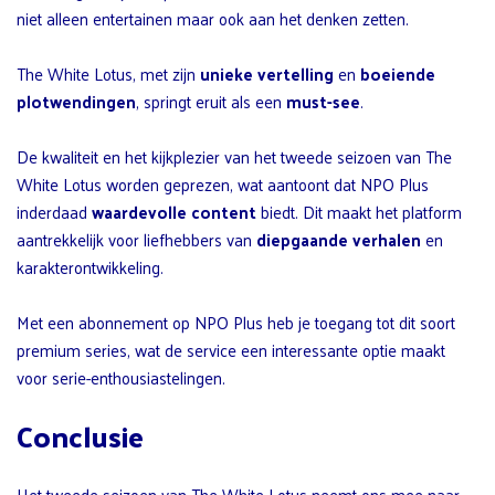
niet alleen entertainen maar ook aan het denken zetten.
The White Lotus, met zijn
unieke vertelling
en
boeiende
plotwendingen
, springt eruit als een
must-see
.
De kwaliteit en het kijkplezier van het tweede seizoen van The
White Lotus worden geprezen, wat aantoont dat NPO Plus
inderdaad
waardevolle content
biedt. Dit maakt het platform
aantrekkelijk voor liefhebbers van
diepgaande verhalen
en
karakterontwikkeling.
Met een abonnement op NPO Plus heb je toegang tot dit soort
premium series, wat de service een interessante optie maakt
voor serie-enthousiastelingen.
Conclusie
Het tweede seizoen van The White Lotus neemt ons mee naar