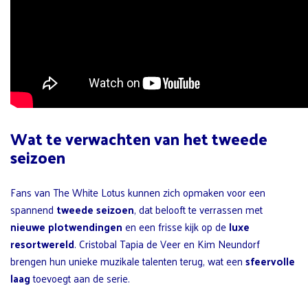
Wat te verwachten van het tweede
seizoen
Fans van The White Lotus kunnen zich opmaken voor een
spannend
tweede seizoen
, dat belooft te verrassen met
nieuwe plotwendingen
en een frisse kijk op de
luxe
resortwereld
. Cristobal Tapia de Veer en Kim Neundorf
brengen hun unieke muzikale talenten terug, wat een
sfeervolle
laag
toevoegt aan de serie.