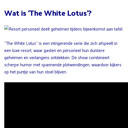
Wat is ‘The White Lotus’?
“The White Lotus” is een intrigerende serie die zich afspeelt in
een luxe resort, waar gasten en personeel hun duistere
geheimen en verlangens ontdekken. De show combineert
scherpe humor met spannende plotwendingen, waardoor kijkers
op het puntje van hun stoel blijven.