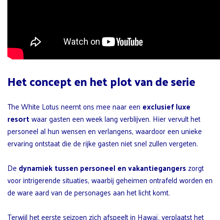
Het concept en het plot van de serie
The White Lotus neemt ons mee naar een
exclusief luxe
resort
waar gasten een week lang verblijven. Hier vervult het
personeel al hun wensen en verlangens, waardoor een unieke
ervaring ontstaat die de rijke gasten niet snel zullen vergeten.
De
dynamiek tussen personeel en vakantiegangers
zorgt
voor intrigerende situaties, waarbij geheimen ontrafeld worden en
de ware aard van de personages aan het licht komt.
Terwijl het eerste seizoen zich afspeelt in Hawaï, verplaatst het