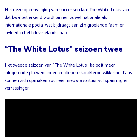
Met deze opeenvolging van successen laat The White Lotus zien
dat kwaliteit erkend wordt binnen zowel nationale als
internationale podia, wat bijdraagt aan zijn groeiende faam en
invloed in het televisielandschap.
“The White Lotus” seizoen twee
Het tweede seizoen van “The White Lotus” belooft meer
intrigerende plotwendingen en diepere karakterontwikkeling. Fans
kunnen zich opmaken voor een nieuw avontuur vol spanning en
verrassingen.