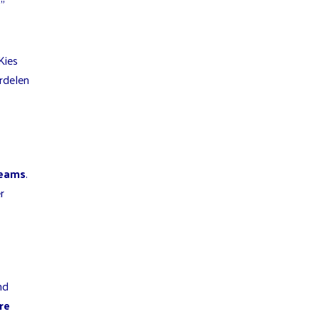
”
Kies
rdelen
reams
.
r
nd
re