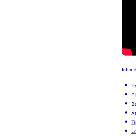
Inhoud 
Ho
Pl
Be
Aa
Ti
Co