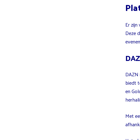
Pla
Er zijn
Deze d
evenem
DA
DAZN i
biedt 
en Gol
herhali
Met ee
afhanke