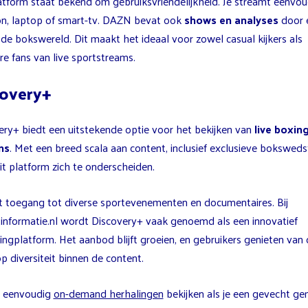
atform staat bekend om gebruiksvriendelijkheid. Je streamt eenvou
on, laptop of smart-tv. DAZN bevat ook
shows en analyses
door 
de bokswereld. Dit maakt het ideaal voor zowel casual kijkers als
e fans van live sportstreams.
covery+
ery+ biedt een uitstekende optie voor het bekijken van
live boxin
ms
. Met een breed scala aan content, inclusief exclusieve bokswedst
it platform zich te onderscheiden.
jgt toegang tot diverse sportevenementen en documentaires. Bij
informatie.nl wordt Discovery+ vaak genoemd als een innovatief
ingplatform. Het aanbod blijft groeien, en gebruikers genieten van 
p diversiteit binnen de content.
t eenvoudig
on-demand herhalingen
bekijken als je een gevecht ge