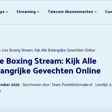
bonnement Afsluiten
Video streamingdiensten
pps
Streaming
Telecom Abonnementen
Con
Nieuwe Disney Films
NPO Plus Downloader
Ondertiteling Disney Plus
Video streamingdiensten 
bonnement Afsluiten
Video streamingdiensten
F1 TV Opzeggen
Nieuwe Disney Films
»
Live Boxing Stream: Kijk Alle Belangrijke Gevechten Online
e Boxing Stream: Kijk Alle
NPO Plus Downloader
Ondertiteling Disney Plus
langrijke Gevechten Online
Video streamingdiensten 
F1 TV Opzeggen
ember 2025
Geschreven door: Team Pocketinformatie.nl
Leestijd:
5
n