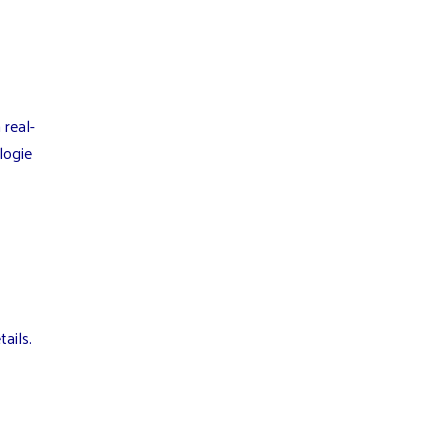
real-
logie
ails.