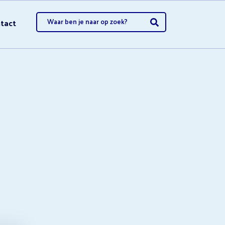
tact
opzeggen
opzeggen