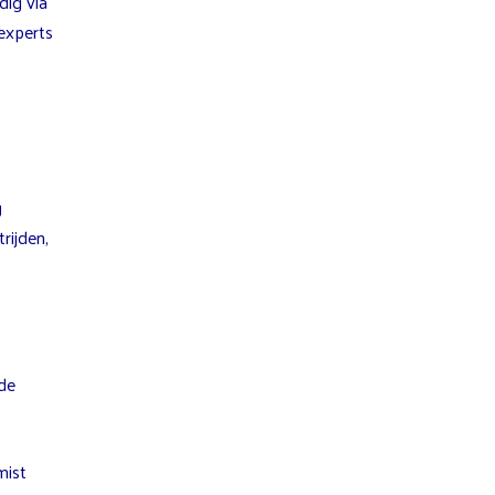
dig via
experts
g
rijden,
de
mist