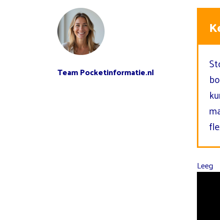
K
St
Team Pocketinformatie.nl
bo
ku
ma
fl
Leeg