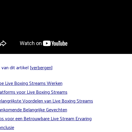
van dit artikel
[
verbergen
]
e Live Boxing Streams Werken
atforms voor Live Boxing Streams
langrijkste Voordelen van Live Boxing Streams
nkomende Belangrijke Gevechten
ps voor een Betrouwbare Live Stream Ervaring
nclusie