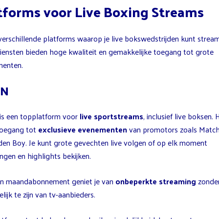
tforms voor Live Boxing Streams
 verschillende platforms waarop je live bokswedstrijden kunt strea
iensten bieden hoge kwaliteit en gemakkelijke toegang tot grote
enten.
ZN
s een topplatform voor
live sportstreams
, inclusief live boksen. 
toegang tot
exclusieve evenementen
van promotors zoals Matc
den Boy. Je kunt grote gevechten live volgen of op elk moment
ngen en highlights bekijken.
n maandabonnement geniet je van
onbeperkte streaming
zonde
lijk te zijn van tv-aanbieders.