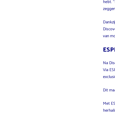
hebt. “
zeggen 
Dankzi
Discov
van mo
ESP
Na Dis
Via ES
exclus
Dit maa
Met ES
herhal