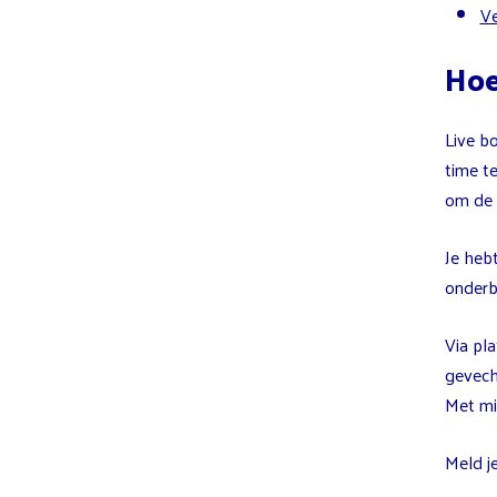
Ve
Hoe
Live b
time t
om de 
Je heb
onderbr
Via pl
gevecht
Met min
Meld j