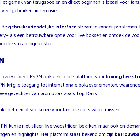
Het gemak van terugspoelen en direct beginnen is ideaal voor fans,
veel gebruikers in recensies.
j de
gebruiksvriendelijke interface
stream je zonder problemen. 
ery+ als een betrouwbare optie voor live boksen en ontdek de voo
derne streamingdiensten.
N
covery+ biedt ESPN ook een solide platform voor
boxing live st
PN krijg je toegang tot internationale boksevenementen, waaronde
ieve gevechten van promotors zoals Top Rank.
kt het een ideale keuze voor fans die niets willen missen.
PN kun je niet alleen live wedstrijden bekijken, maar ook on-dema
ingen en highlights. Het platform staat bekend om zijn
betrouwba