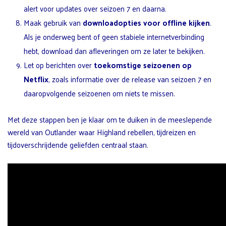
alert voor updates over seizoen 7 en daarna.
Maak gebruik van
downloadopties voor offline kijken
.
Als je onderweg bent of geen stabiele internetverbinding
hebt, download dan afleveringen om ze later te bekijken.
Let op berichten over
toekomstige seizoenen op
Netflix
, zoals informatie over de release van seizoen 7 en
daaropvolgende seizoenen om niets te missen.
Met deze stappen ben je klaar om te duiken in de meeslepende
wereld van Outlander waar Highland rebellen, tijdreizen en
tijdoverschrijdende geliefden centraal staan.