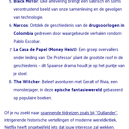
Black Mirror
: Elke aflevering brengt een satirisch en soms
verontrustend beeld van onze samenleving en de gevolgen
van technologie.
Narcos
: Ontdek de geschiedenis van de
drugsoorlogen in
Colombia
gedreven door waargebeurde verhalen rondom
Pablo Escobar.
La Casa de Papel (Money Heist)
: Een groep overvallers
onder leiding van ‘De Professor’ plant de grootste roof in de
geschiedenis – dit Spaanse drama houdt je op het puntje van
je stoel.
The Witcher
: Beleef avonturen met Geralt of Rivia, een
monsterjager, in deze
epische fantasiewereld
gebaseerd
op populaire boeken.
Of je nu zoekt naar
spannende tijdreizen zoals bij “Outlander”
,
intrigerende historische vertellingen of moderne wereldkritiek,
Netflix heeft ongetwijfeld iets dat jouw interesse zal wekken.