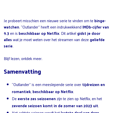
Je probeert misschien een nieuwe serie te vinden om te
binge-
watchen
. “Outlander” heeft een indrukwekkend
IMDb-cijfer van
9.3
en is
beschikbaar op Netflix
. Dit artikel
gidst je door
alles
wat je moet weten over het streamen van deze
geliefde
serie
.
Blijf lezen, ontdek meer.
Samenvatting
“Outlander” is een meeslepende serie over
tijdreizen en
romantiek
,
beschikbaar op Netflix
.
De
eerste zes seizoenen
zijn te zien op Netflix, en het
zevende seizoen komt in de zomer van 2023 uit
.
Het achtste seizoen wordt het
laatste deel van deze