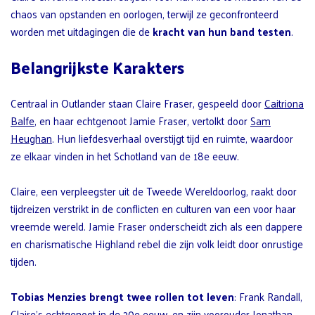
chaos van opstanden en oorlogen, terwijl ze geconfronteerd
worden met uitdagingen die de
kracht van hun band testen
.
Belangrijkste Karakters
Centraal in Outlander staan Claire Fraser, gespeeld door
Caitriona
Balfe
, en haar echtgenoot Jamie Fraser, vertolkt door
Sam
Heughan
. Hun liefdesverhaal overstijgt tijd en ruimte, waardoor
ze elkaar vinden in het Schotland van de 18e eeuw.
Claire, een verpleegster uit de Tweede Wereldoorlog, raakt door
tijdreizen verstrikt in de conflicten en culturen van een voor haar
vreemde wereld. Jamie Fraser onderscheidt zich als een dappere
en charismatische Highland rebel die zijn volk leidt door onrustige
tijden.
Tobias Menzies brengt twee rollen tot leven
: Frank Randall,
Claire’s echtgenoot in de 20e eeuw, en zijn voorouder Jonathan