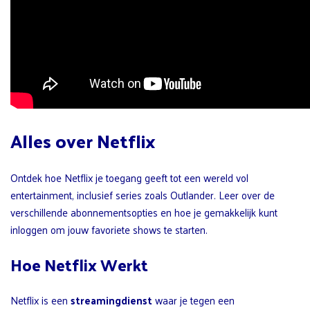
Alles over Netflix
Ontdek hoe Netflix je toegang geeft tot een wereld vol
entertainment, inclusief series zoals Outlander. Leer over de
verschillende abonnementsopties en hoe je gemakkelijk kunt
inloggen om jouw favoriete shows te starten.
Hoe Netflix Werkt
Netflix is een
streamingdienst
waar je tegen een