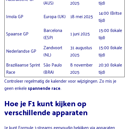
(AUS)
2025
tijd)
14:00 (Britse
Imola GP
Europa (UK)
18 mei 2025
tijd)
Barcelona
15:00 (lokale
Spaanse GP
1 juni 2025
(ESP)
tijd)
Zandvoort
31 augustus
15:00 (lokale
Nederlandse GP
(NL)
2025
tijd)
Braziliaanse Sprint
São Paulo
8 november
20:30 (lokale
Race
(BRA)
2025
tijd)
Controleer regelmatig de kalender voor wijzigingen. Zo mis je
geen enkele
spannende race
.
Hoe je F1 kunt kijken op
verschillende apparaten
Je kunt Formule 1-streams eenvoudig bekijken via apparaten