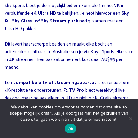
Sky Sports biedt je de mogelijkheid om Formule 1 in het VK in
verbluffende
4K Ultra HD
te bekijken. Je hebt hiervoor een
Sky
Q-, Sky Glass- of Sky Stream-puck
nodig, samen met een
Ultra HD-pakket.
Dit levert haarscherpe beelden en maakt elke bocht en
actiehelder zichtbaar. In Australië kun je via Kayo Sports elke race
in 4K streamen. Een basisabonnement kost daar AU$35 per
maand.
Een
compatibele tv of streamingapparaat
is essentieel om
4K-resolutie te ondersteunen.
F1 TV Pro
biedt wereldwijd live
dekking, maar helaas alleen in HD en niet in 4K. Gratis streams
bieden vaak geen 4K-optie, wat invloed kan hebben op de
We gebruiken cookies om ervoor te zorgen dat onze site zo
beeldkwaliteit.
soepel mogelijk draait. Als je doorgaat met het gebruiken van
deze site, gaan we ervan uit dat je ermee instemt.
Zorg ervoor dat je apparatuur en internetverbinding
Ok
geoptimaliseerd zijn voor de beste kijkervaring.