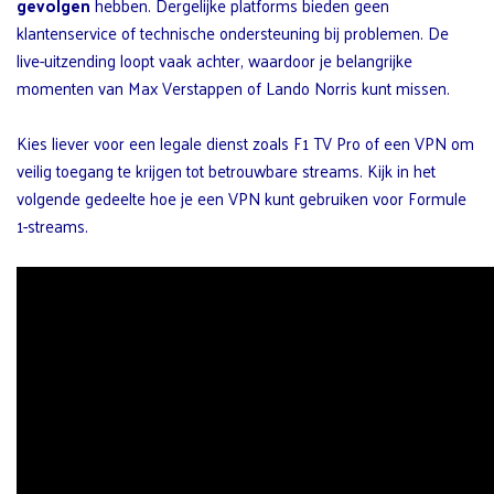
gevolgen
hebben. Dergelijke platforms bieden geen
klantenservice of technische ondersteuning bij problemen. De
live-uitzending loopt vaak achter, waardoor je belangrijke
momenten van Max Verstappen of Lando Norris kunt missen.
Kies liever voor een legale dienst zoals F1 TV Pro of een VPN om
veilig toegang te krijgen tot betrouwbare streams. Kijk in het
volgende gedeelte hoe je een VPN kunt gebruiken voor Formule
1-streams.