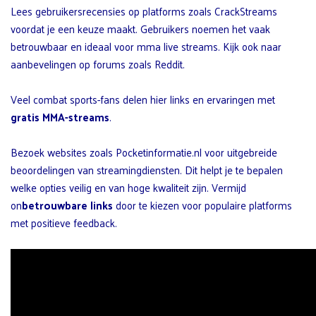
Lees gebruikersrecensies op platforms zoals CrackStreams
voordat je een keuze maakt. Gebruikers noemen het vaak
betrouwbaar en ideaal voor mma live streams. Kijk ook naar
aanbevelingen op forums zoals Reddit.
Veel combat sports-fans delen hier links en ervaringen met
gratis MMA-streams
.
Bezoek websites zoals Pocketinformatie.nl voor uitgebreide
beoordelingen van streamingdiensten. Dit helpt je te bepalen
welke opties veilig en van hoge kwaliteit zijn. Vermijd
on
betrouwbare links
door te kiezen voor populaire platforms
met positieve feedback.