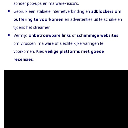
zonder pop-ups en malware-risico’s.
Gebruik een stabiele internetverbinding en
adblockers om
buffering te voorkomen
en advertenties uit te schakelen
tijdens het streamen.
Vermijd
onbetrouwbare links
of
schimmige websites
om virussen, malware of slechte kijkervaringen te
voorkomen. Kies
veilige platforms met goede
recensies
.