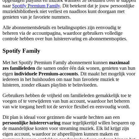
opgeslagen playlists en muziek wanneer ze besluiten over te stappen
naar
Spotify Premium Family
. Dit betekent dat je jouw persoonlijke
muziekbibliotheek niet verliest en naadloos kunt doorgaan met
genieten van je favoriete nummers.
Alle abonnementsdetails en betalingsopties zijn eenvoudig te
beheren via de accountpagina, waardoor gebruikers volledige
controle hebben over hun luisterervaring en abonnementsopties.
Spotify Family
Met het Spotify Premium Family abonnement kunnen
maximaal
zes familieleden
die samen onder één dak wonen, genieten van hun
eigen
individuele Premium-accounts
. Dit maakt het mogelijk voor
iedereen in het huishouden om naar hun favoriete muziek te
luisteren, zonder elkaars playlists te beïnvloeden.
Gebruikers hebben de vrijheid om familieleden gemakkelijk toe te
voegen of te verwijderen van hun account, waardoor het beheren
van wie toegang heeft tot de service flexibel en eenvoudig wordt.
Dit plan is ideaal voor gezinnen die waarde hechten aan een
persoonlijke luisterervaring
maar tegelijkertijd willen besparen op
de maandelijkse kosten voor streaming muziek. Elk lid krijgt zijn
eigen account, waardoor ze afspeellijsten kunnen maken en