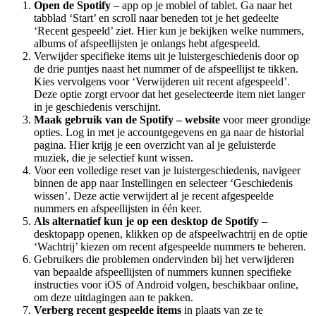
Open de Spotify
– app op je mobiel of tablet. Ga naar het
tabblad ‘Start’ en scroll naar beneden tot je het gedeelte
‘Recent gespeeld’ ziet. Hier kun je bekijken welke nummers,
albums of afspeellijsten je onlangs hebt afgespeeld.
Verwijder specifieke items uit je luistergeschiedenis door op
de drie puntjes naast het nummer of de afspeellijst te tikken.
Kies vervolgens voor ‘Verwijderen uit recent afgespeeld’.
Deze optie zorgt ervoor dat het geselecteerde item niet langer
in je geschiedenis verschijnt.
Maak gebruik van de Spotify
– website
voor meer grondige
opties. Log in met je accountgegevens en ga naar de historial
pagina. Hier krijg je een overzicht van al je geluisterde
muziek, die je selectief kunt wissen.
Voor een volledige reset van je luistergeschiedenis, navigeer
binnen de app naar Instellingen en selecteer ‘Geschiedenis
wissen’. Deze actie verwijdert al je recent afgespeelde
nummers en afspeellijsten in één keer.
Als alternatief kun je op een desktop de Spotify
–
desktopapp openen, klikken op de afspeelwachtrij en de optie
‘Wachtrij’ kiezen om recent afgespeelde nummers te beheren.
Gebruikers die problemen ondervinden bij het verwijderen
van bepaalde afspeellijsten of nummers kunnen specifieke
instructies voor iOS of Android volgen, beschikbaar online,
om deze uitdagingen aan te pakken.
Verberg recent gespeelde items
in plaats van ze te