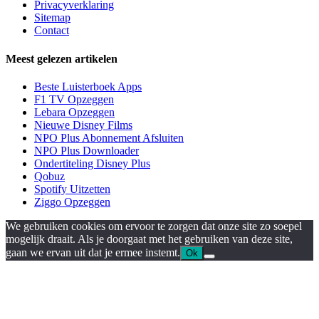
Privacyverklaring
Sitemap
Contact
Meest gelezen artikelen
Beste Luisterboek Apps
F1 TV Opzeggen
Lebara Opzeggen
Nieuwe Disney Films
NPO Plus Abonnement Afsluiten
NPO Plus Downloader
Ondertiteling Disney Plus
Qobuz
Spotify Uitzetten
Ziggo Opzeggen
We gebruiken cookies om ervoor te zorgen dat onze site zo soepel
mogelijk draait. Als je doorgaat met het gebruiken van deze site,
gaan we ervan uit dat je ermee instemt.
Ok