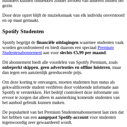
nummers kunnen ontdekken zonder invloed van anderen binnen het
gezin.
Door deze opzet blijft de muzieksmaak van elk individu onverstoord
en op maat gemaakt.
Spotify Studenten
Spotify begrijpt de
financiële uitdagingen
waarmee studenten vaak
worden geconfronteerd en biedt daarom een speciaal
Premium
Studentenabonnement
aan voor
slechts €5,99 per maand
.
Dit abonnement biedt alle voordelen van Spotify Premium, zoals
onbeperkt skippen
,
geen advertenties en offline luisteren
, maar
dan tegen een aanzienlijk gereduceerde prijs.
Om deze korting te ontvangen, moeten studenten hun status als
gekwalificeerde student verifiëren door voldoende informatie aan
Spotify te verstrekken. Het bedrijf controleert deze informatie om
ervoor te zorgen dat alleen in aanmerking komende studenten van
het aanbod gebruik kunnen maken.
De populariteit van het Premium Studentenabonnement laat zien dat
het hebben van een
aangepast Spotify-account
voor studenten
tegenwoordig zeer gewaardeerd wordt.