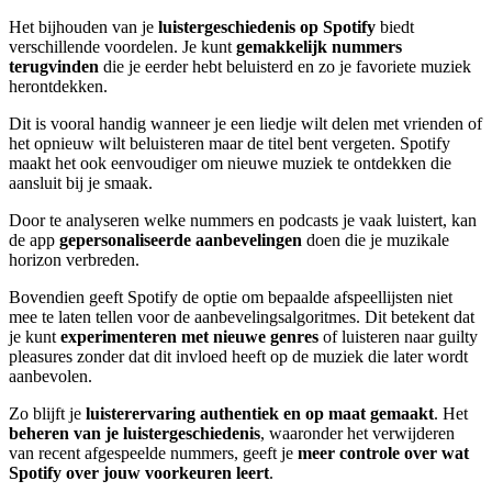
Het bijhouden van je
luistergeschiedenis op Spotify
biedt
verschillende voordelen. Je kunt
gemakkelijk nummers
terugvinden
die je eerder hebt beluisterd en zo je favoriete muziek
herontdekken.
Dit is vooral handig wanneer je een liedje wilt delen met vrienden of
het opnieuw wilt beluisteren maar de titel bent vergeten. Spotify
maakt het ook eenvoudiger om nieuwe muziek te ontdekken die
aansluit bij je smaak.
Door te analyseren welke nummers en podcasts je vaak luistert, kan
de app
gepersonaliseerde aanbevelingen
doen die je muzikale
horizon verbreden.
Bovendien geeft Spotify de optie om bepaalde afspeellijsten niet
mee te laten tellen voor de aanbevelingsalgoritmes. Dit betekent dat
je kunt
experimenteren met nieuwe genres
of luisteren naar guilty
pleasures zonder dat dit invloed heeft op de muziek die later wordt
aanbevolen.
Zo blijft je
luisterervaring authentiek en op maat gemaakt
. Het
beheren van je luistergeschiedenis
, waaronder het verwijderen
van recent afgespeelde nummers, geeft je
meer controle over wat
Spotify over jouw voorkeuren leert
.