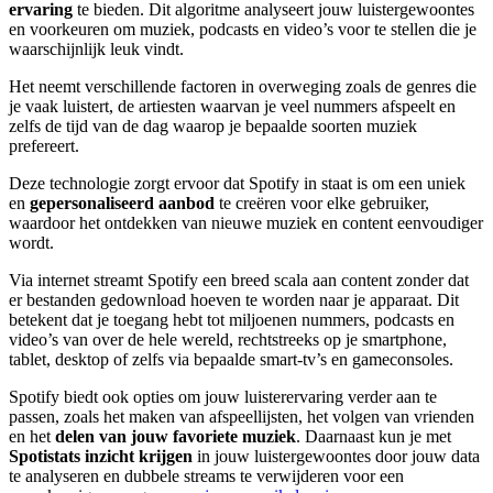
ervaring
te bieden. Dit algoritme analyseert jouw luistergewoontes
en voorkeuren om muziek, podcasts en video’s voor te stellen die je
waarschijnlijk leuk vindt.
Het neemt verschillende factoren in overweging zoals de genres die
je vaak luistert, de artiesten waarvan je veel nummers afspeelt en
zelfs de tijd van de dag waarop je bepaalde soorten muziek
prefereert.
Deze technologie zorgt ervoor dat Spotify in staat is om een uniek
en
gepersonaliseerd aanbod
te creëren voor elke gebruiker,
waardoor het ontdekken van nieuwe muziek en content eenvoudiger
wordt.
Via internet streamt Spotify een breed scala aan content zonder dat
er bestanden gedownload hoeven te worden naar je apparaat. Dit
betekent dat je toegang hebt tot miljoenen nummers, podcasts en
video’s van over de hele wereld, rechtstreeks op je smartphone,
tablet, desktop of zelfs via bepaalde smart-tv’s en gameconsoles.
Spotify biedt ook opties om jouw luisterervaring verder aan te
passen, zoals het maken van afspeellijsten, het volgen van vrienden
en het
delen van jouw favoriete muziek
. Daarnaast kun je met
Spotistats inzicht krijgen
in jouw luistergewoontes door jouw data
te analyseren en dubbele streams te verwijderen voor een