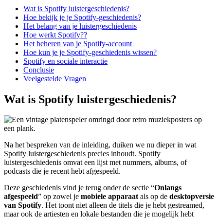
Wat is Spotify luistergeschiedenis?
Hoe bekijk je je Spotify-geschiedenis?
Het belang van je luistergeschiedenis
Hoe werkt Spotify??
Het beheren van je Spotify-account
Hoe kun je je Spotify-geschiedenis wissen?
Spotify en sociale interactie
Conclusie
Veelgestelde Vragen
Wat is Spotify luistergeschiedenis?
Na het bespreken van de inleiding, duiken we nu dieper in wat
Spotify luistergeschiedenis precies inhoudt. Spotify
luistergeschiedenis omvat een lijst met nummers, albums, of
podcasts die je recent hebt afgespeeld.
Deze geschiedenis vind je terug onder de sectie “
Onlangs
afgespeeld
” op zowel je
mobiele apparaat
als op de
desktopversie
van Spotify
. Het toont niet alleen de titels die je hebt gestreamed,
maar ook de artiesten en lokale bestanden die je mogelijk hebt