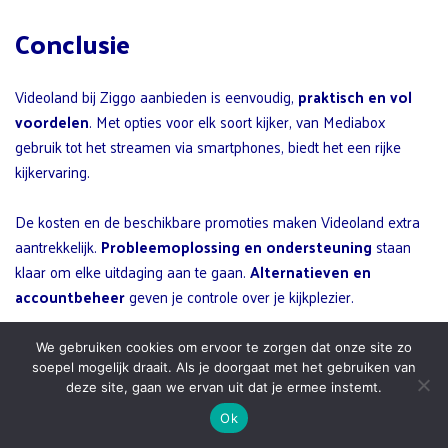
Conclusie
Videoland bij Ziggo aanbieden is eenvoudig,
praktisch en vol
voordelen
. Met opties voor elk soort kijker, van Mediabox
gebruik tot het streamen via smartphones, biedt het een rijke
kijkervaring.
De kosten en de beschikbare promoties maken Videoland extra
aantrekkelijk.
Probleemoplossing en ondersteuning
staan
klaar om elke uitdaging aan te gaan.
Alternatieven en
accountbeheer
geven je controle over je kijkplezier.
Laat deze kans niet liggen om jouw entertainment ervaring te
We gebruiken cookies om ervoor te zorgen dat onze site zo
verrijken met Videoland bij Ziggo.
soepel mogelijk draait. Als je doorgaat met het gebruiken van
deze site, gaan we ervan uit dat je ermee instemt.
Veelgestelde Vragen
Ok