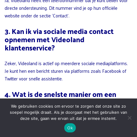
Ja, Videoland heeft een telefoonnummer dat je kunt bellen voor
directe ondersteuning. Dit nummer vind je op hun officiële
website onder de sectie ‘Contact’.
3. Kan ik via sociale media contact
opnemen met Videoland
klantenservice?
Zeker, Videoland is actief op meerdere sociale mediaplatforms.
Je kunt hen een bericht sturen via platforms zoals Facebook of
Twitter voor snelle assistentie.
4. Wat is de snelste manier om een
antwoord te krijgen van Videoland
We gebruiken cookies om ervoor te zorgen dat onze site zo
klantenservice?
soepel mogelijk draait. Als je doorgaat met het gebruiken van
deze site, gaan we ervan uit dat je ermee instemt.
De snelste manier om hulp te krijgen is door de live chat functie
Ok
op hun website te gebruiken. Hiermee kun je direct