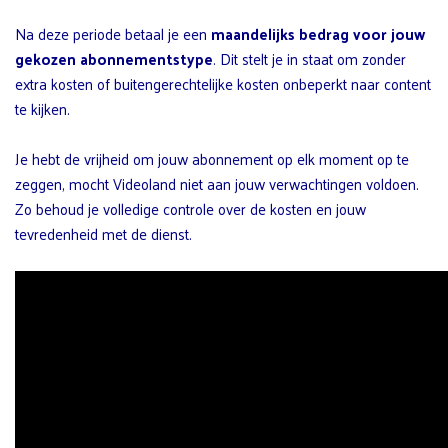
Na deze periode betaal je een
maandelijks bedrag voor jouw
gekozen abonnementstype
. Dit stelt je in staat om zonder
extra kosten of buitengerechtelijke kosten onbeperkt naar content
te kijken.
Je hebt de vrijheid om jouw abonnement op elk moment op te
zeggen, mocht Videoland niet aan jouw verwachtingen voldoen.
Zo behoud je volledige controle over de kosten en jouw
tevredenheid met de dienst.