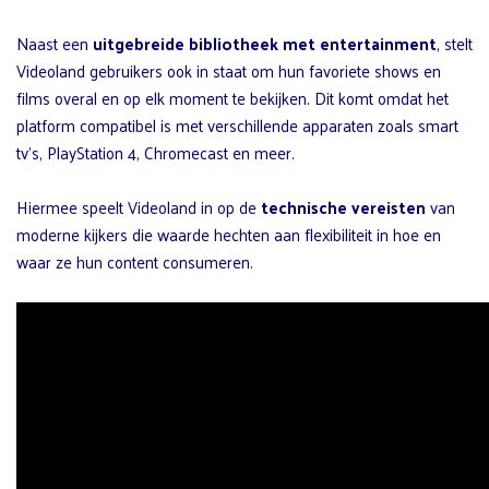
Naast een
uitgebreide bibliotheek met entertainment
, stelt
Videoland gebruikers ook in staat om hun favoriete shows en
films overal en op elk moment te bekijken. Dit komt omdat het
platform compatibel is met verschillende apparaten zoals smart
tv’s, PlayStation 4, Chromecast en meer.
Hiermee speelt Videoland in op de
technische vereisten
van
moderne kijkers die waarde hechten aan flexibiliteit in hoe en
waar ze hun content consumeren.