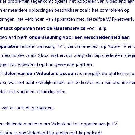
s je problemen tegenkomt tijdens het koppelen van Videoland aan 
jn er meerdere oplossingen beschikbaar zoals het controleren op
oringen, het verbinden van apparaten met hetzelfde WiFi-netwerk,
ontact opnemen met de klantenservice
voor hulp.
deoland biedt
ondersteuning voor een verscheidenheid aan
pparaten
inclusief Samsung TV’s, via Chromecast, op Apple TV en 
meconsoles zoals Xbox, wat ervoor zorgt dat bijna iedereen toeg
ijgen tot Videoland op hun gewenste platform.
et
delen van een Videoland account
is mogelijk op platforms zo
ox, wat het aantrekkelijk maakt om de kosten van een abonnemen
len met vrienden of familieleden.
van dit artikel
[
verbergen
]
rschillende manieren om Videoland te koppelen aan je TV
t proces van Videoland koppelen met koppelcode