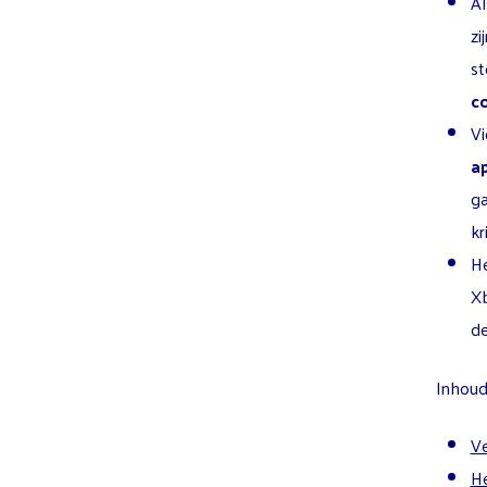
Al
zi
st
c
Vi
a
ga
kr
H
Xb
de
Inhoud 
Ve
He