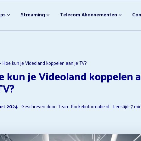
bonnement Afsluiten
Video streamingdiensten
pps
Streaming
Telecom Abonnementen
Con
Nieuwe Disney Films
NPO Plus Downloader
Ondertiteling Disney Plus
Video streamingdiensten 
bonnement Afsluiten
Video streamingdiensten
F1 TV Opzeggen
Nieuwe Disney Films
»
Hoe kun je Videoland koppelen aan je TV?
e kun je Videoland koppelen 
NPO Plus Downloader
Ondertiteling Disney Plus
TV?
Video streamingdiensten 
F1 TV Opzeggen
art 2024
Geschreven door: Team Pocketinformatie.nl
Leestijd:
7
min