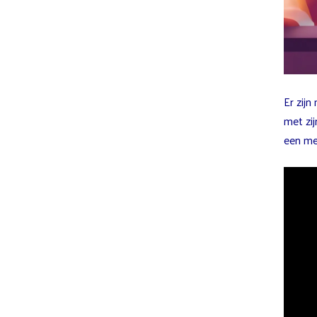
Er zij
met zij
een met