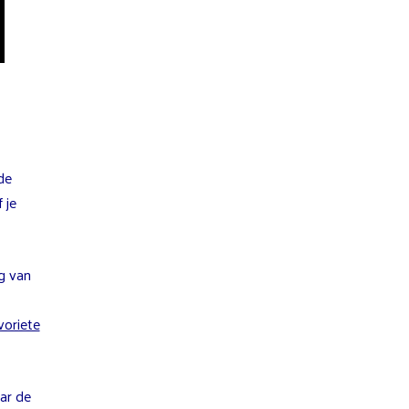
de
 je
g van
voriete
ar de