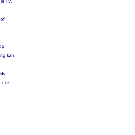
je TV,
 of
op
ang kan
als
t te