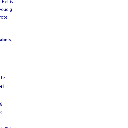
? Het is
nvoudig
rote
abels
,
 te
el
,
ig
ge