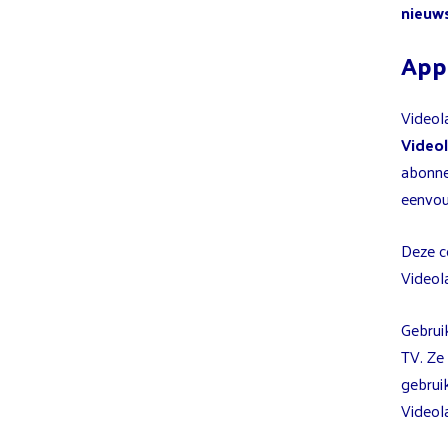
nieuws
App
Videol
Video
abonne
eenvoud
Deze c
Videol
Gebrui
TV. Ze
gebrui
Videol