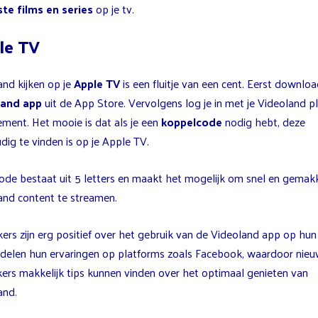
te films en series
op je tv.
le TV
and kijken op je
Apple TV
is een fluitje van een cent. Eerst downloa
land app
uit de App Store. Vervolgens log je in met je Videoland p
ment. Het mooie is dat als je een
koppelcode
nodig hebt, deze
ig te vinden is op je Apple TV.
ode bestaat uit 5 letters en maakt het mogelijk om snel en gemakk
and content te streamen.
kers zijn erg positief over het gebruik van de Videoland app op hu
 delen hun ervaringen op platforms zoals Facebook, waardoor nie
kers makkelijk tips kunnen vinden over het optimaal genieten van
and.