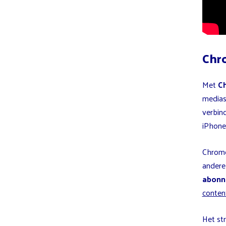
Chr
Met
C
medias
verbind
iPhone 
Chrome
andere
abonn
conten
Het st