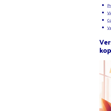
Pr
Vi
Co
Ve
Ver
kop