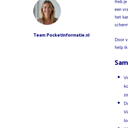
Heb je
een vr
het kan
scherm
Team Pocketinformatie.nl
Door v
help ik
Sam
Vi
ko
zo
Do
Vi
lo