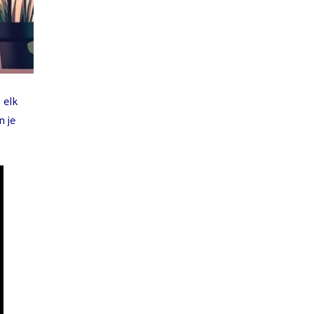
 elk
n je