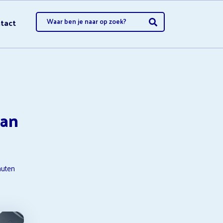
tact
opzeggen
aan
opzeggen
uten