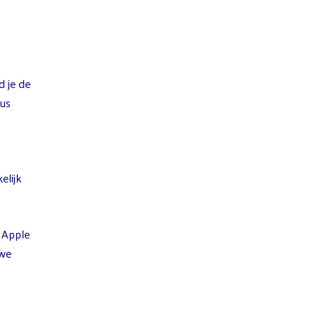
d je de
lus
elijk
n Apple
uwe