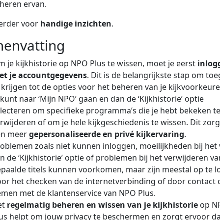
heren ervan.
verder voor
handige inzichten
.
envatting
 je kijkhistorie op NPO Plus te wissen, moet je eerst
inlog
et je accountgegevens
. Dit is de belangrijkste stap om to
 krijgen tot de opties voor het beheren van je kijkvoorkeure
 kunt naar ‘Mijn NPO’ gaan en dan de ‘Kijkhistorie’ optie
lecteren om specifieke programma’s die je hebt bekeken t
rwijderen of om je hele kijkgeschiedenis te wissen. Dit zorg
en meer
gepersonaliseerde en privé kijkervaring
.
oblemen zoals niet kunnen inloggen, moeilijkheden bij het
n de ‘Kijkhistorie’ optie of problemen bij het verwijderen va
paalde titels kunnen voorkomen, maar zijn meestal op te l
or het checken van de internetverbinding of door contact 
men met de klantenservice van NPO Plus.
et
regelmatig beheren en wissen van je kijkhistorie
op N
us helpt om jouw privacy te beschermen en zorgt ervoor d