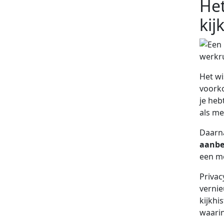
Het
kij
Het wi
voorko
je heb
als m
Daarna
aanbe
een me
Privac
vernie
kijkhi
waarin