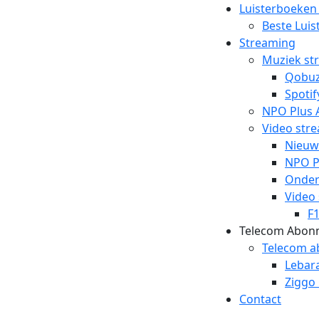
Luisterboeken
Beste Lui
Streaming
Muziek st
Qobu
Spotif
NPO Plus 
Video str
Nieuw
NPO P
Ondert
Video
F
Telecom Abon
Telecom 
Lebar
Ziggo
Contact