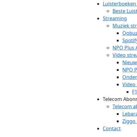
Luisterboeken
Beste Lui
Streaming
Muziek st
Qobu
Spotif
NPO Plus 
Video str
Nieuw
NPO P
Ondert
Video
F
Telecom Abon
Telecom 
Lebar
Ziggo
Contact