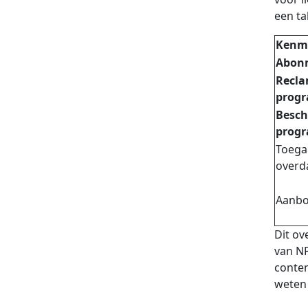
een ta
Kenm
Abon
Recla
prog
Besch
progr
Toega
overd
Aanb
Dit ov
van NP
conten
weten 