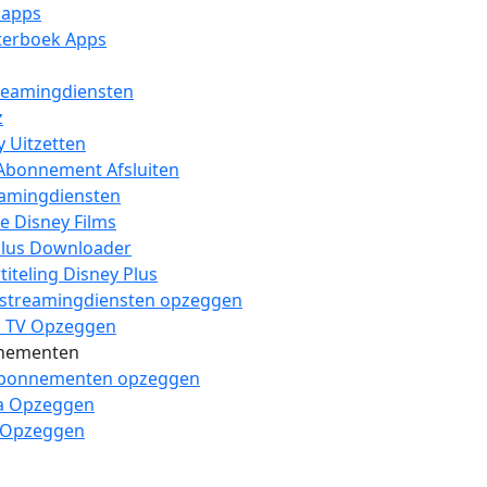
 apps
sterboek Apps
reamingdiensten
z
y Uitzetten
Abonnement Afsluiten
eamingdiensten
e Disney Films
lus Downloader
iteling Disney Plus
 streamingdiensten opzeggen
1 TV Opzeggen
nementen
abonnementen opzeggen
a Opzeggen
 Opzeggen