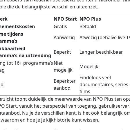
ble die de belangrijkste verschillen uiteenzet.
erk
NPO Start
NPO Plus
nementskosten
Gratis
Betaald
me tijdens
Aanwezig
Afwezig (behalve live T
ramma’s
ikbaarheid
Beperkt
Langer beschikbaar
amma’s na uitzending
ng tot 16+ programma’s
Niet
Mogelijk
ag
mogelijk
Eindeloos veel
Beperkter
od
documentaires, series
aanbod
films
erzicht toont duidelijk de meerwaarde van NPO Plus ten op
O Start, vanuit het perspectief van toegang, gebruikservar
taanbod. Nu je de verschillen kent, is het ook belangrijk o
waarom en hoe je je kijkhistorie kunt wissen.