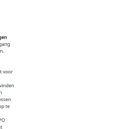
gen
egang
n.
e
t voor
 vinden
n
ossen
op te
PO
at