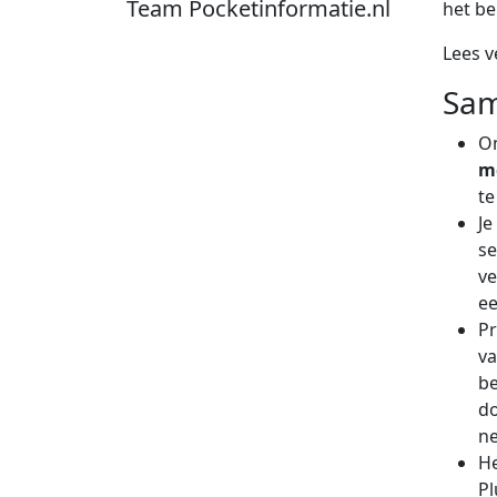
Team Pocketinformatie.nl
het be
Lees 
Sam
Om
m
te
Je
se
ve
e
Pr
va
be
do
ne
H
Pl