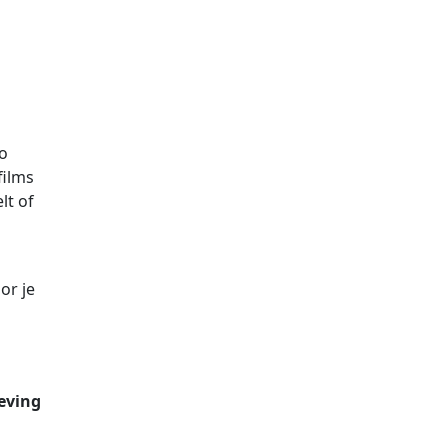
Zo
films
lt of
or je
eving