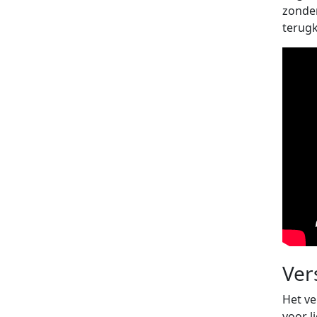
zonder
terugk
Ver
Het ve
voor l