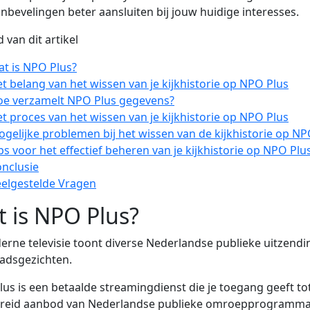
nbevelingen beter aansluiten bij jouw huidige interesses.
 van dit artikel
t is NPO Plus?
t belang van het wissen van je kijkhistorie op NPO Plus
e verzamelt NPO Plus gegevens?
t proces van het wissen van je kijkhistorie op NPO Plus
gelijke problemen bij het wissen van de kijkhistorie op NP
ps voor het effectief beheren van je kijkhistorie op NPO Plu
nclusie
elgestelde Vragen
 is NPO Plus?
us is een betaalde streamingdienst die je toegang geeft to
breid aanbod van Nederlandse publieke omroepprogramma