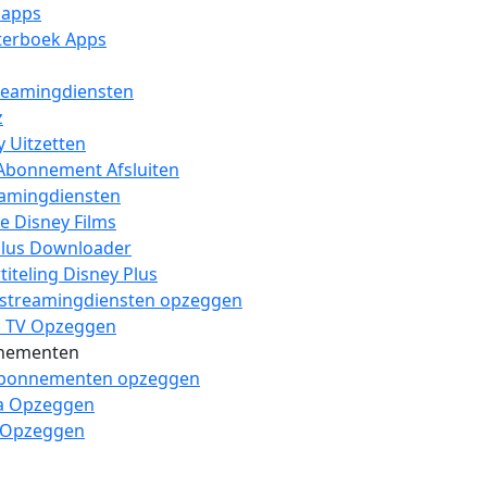
 apps
sterboek Apps
reamingdiensten
z
y Uitzetten
Abonnement Afsluiten
eamingdiensten
e Disney Films
lus Downloader
iteling Disney Plus
 streamingdiensten opzeggen
1 TV Opzeggen
nementen
abonnementen opzeggen
a Opzeggen
 Opzeggen