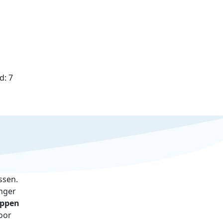
d:
7
ssen.
anger
appen
voor