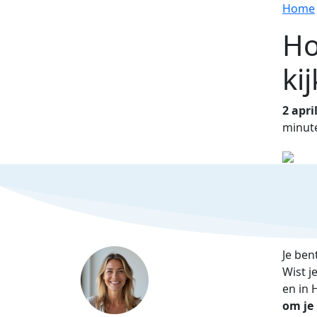
Home
Ho
ki
2 apri
minut
Je ben
Wist j
en in 
om je