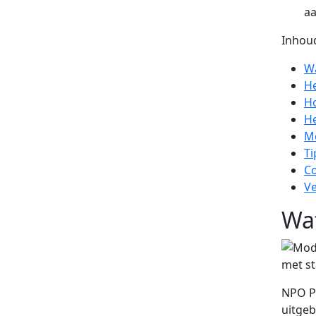
aa
Inhoud
Wa
He
Ho
He
Mo
Ti
Co
Ve
Wat
NPO Pl
uitge