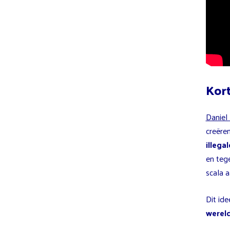
Kort
Daniel
creëre
illega
en teg
scala 
Dit ide
werel