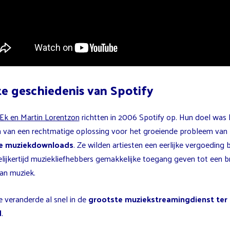
e geschiedenis van Spotify
 Ek en Martin Lorentzon
richtten in 2006 Spotify op. Hun doel was 
n van een rechtmatige oplossing voor het groeiende probleem van
le muziekdownloads
. Ze wilden artiesten een eerlijke vergoeding 
elijkertijd muziekliefhebbers gemakkelijke toegang geven tot een b
aan muziek.
e veranderde al snel in de
grootste muziekstreamingdienst ter
d
.