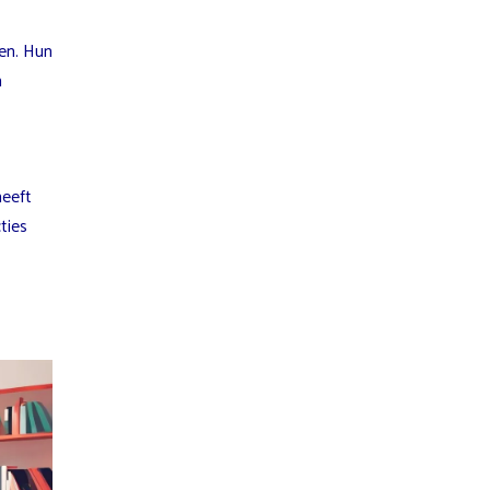
en. Hun
n
heeft
ties