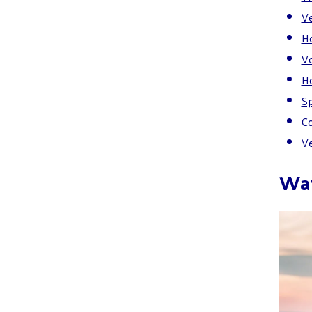
Ve
Ho
Vo
Ho
Sp
Co
Ve
Wat