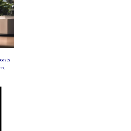
casts
en,