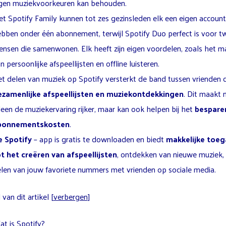
gen muziekvoorkeuren kan behouden.
t Spotify Family kunnen tot zes gezinsleden elk een eigen account
bben onder één abonnement, terwijl Spotify Duo perfect is voor t
nsen die samenwonen. Elk heeft zijn eigen voordelen, zoals het 
n persoonlijke afspeellijsten en offline luisteren.
t delen van muziek op Spotify versterkt de band tussen vrienden 
zamenlijke afspeellijsten en muziekontdekkingen
. Dit maakt n
leen de muziekervaring rijker, maar kan ook helpen bij het
bespare
bonnementskosten
.
e Spotify
– app is gratis te downloaden en biedt
makkelijke toe
t het creëren van afspeellijsten
, ontdekken van nieuwe muziek,
len van jouw favoriete nummers met vrienden op sociale media.
van dit artikel
[
verbergen
]
t is Spotify?