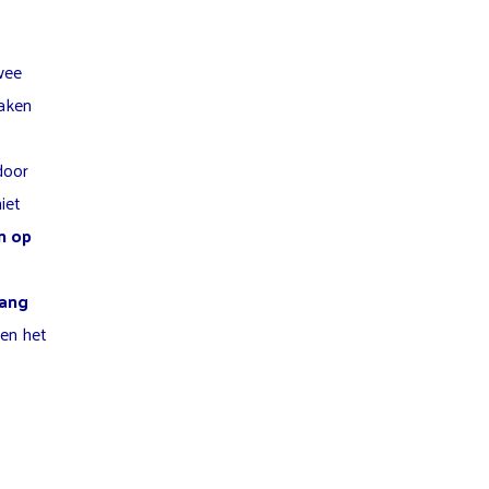
wee
maken
door
iet
n op
gang
 en het