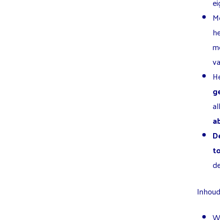
ei
Me
he
me
va
He
ge
al
a
D
to
de
Inhoud 
Wa