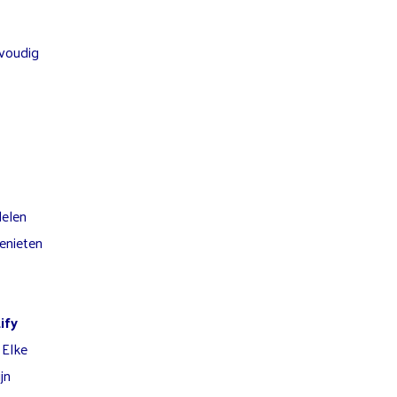
nvoudig
delen
enieten
ify
 Elke
jn