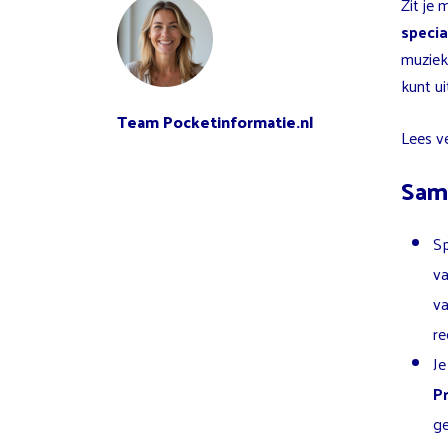
Zit je 
speci
muzieke
kunt u
Team Pocketinformatie.nl
Lees v
Sam
Sp
va
va
re
Je
P
ge