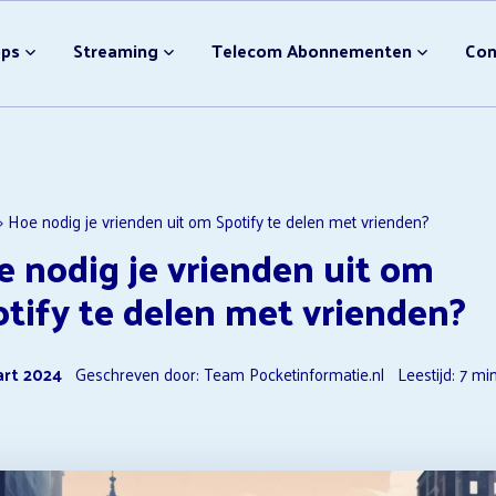
bonnement Afsluiten
Video streamingdiensten
pps
Streaming
Telecom Abonnementen
Con
Nieuwe Disney Films
NPO Plus Downloader
Ondertiteling Disney Plus
Video streamingdiensten 
bonnement Afsluiten
Video streamingdiensten
F1 TV Opzeggen
Nieuwe Disney Films
»
Hoe nodig je vrienden uit om Spotify te delen met vrienden?
 nodig je vrienden uit om
NPO Plus Downloader
Ondertiteling Disney Plus
tify te delen met vrienden?
Video streamingdiensten 
F1 TV Opzeggen
art 2024
Geschreven door: Team Pocketinformatie.nl
Leestijd:
7
min