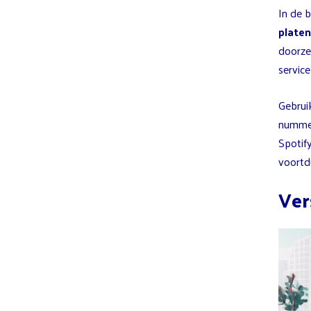
In de 
platen
doorze
servic
Gebrui
nummer
Spotify
voortd
Ver