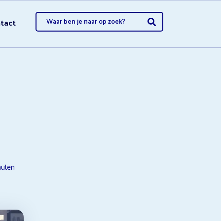
tact
opzeggen
opzeggen
uten