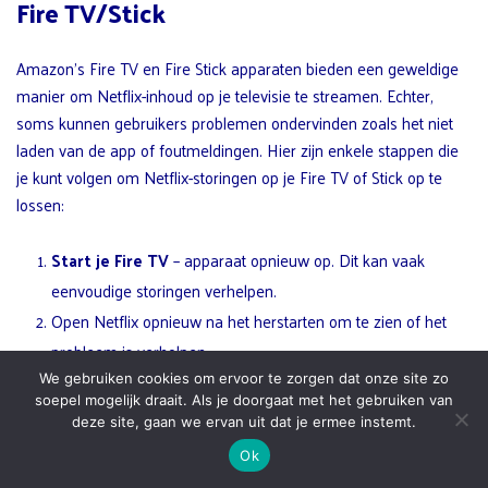
Fire TV/Stick
Amazon’s Fire TV en Fire Stick apparaten bieden een geweldige
manier om Netflix-inhoud op je televisie te streamen. Echter,
soms kunnen gebruikers problemen ondervinden zoals het niet
laden van de app of foutmeldingen. Hier zijn enkele stappen die
je kunt volgen om Netflix-storingen op je Fire TV of Stick op te
lossen:
Start je Fire TV
– apparaat opnieuw op. Dit kan vaak
eenvoudige storingen verhelpen.
Open Netflix opnieuw na het herstarten om te zien of het
probleem is verholpen.
Controleer je netwerkverbinding. Een foutcode (
– 12)
We gebruiken cookies om ervoor te zorgen dat onze site zo
soepel mogelijk draait. Als je doorgaat met het gebruiken van
kan wijzen op problemen met je internetverbinding.
deze site, gaan we ervan uit dat je ermee instemt.
Neem contact op met Amazon
– klantenservice voor
Ok
hulp bij het instellen van je apparaat en het troubleshooten