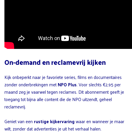
On-demand en reclamevrij kijken
Kijk onbeperkt naar je favoriete series, films en documentaires
zonder onderbrekingen met
NPO Plus
. Voor slechts €2,95 per
maand zeg je vaarwel tegen reclames. Dit abonnement geeft je
toegang tot bijna alle content die de NPO uitzendt, geheel
reclamevrij.
Geniet van een
rustige kijkervaring
waar en wanneer je maar
wilt, zonder dat advertenties je uit het verhaal halen.