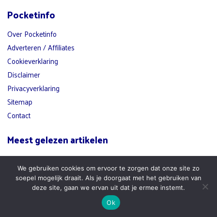
Pocketinfo
Over Pocketinfo
Adverteren / Affiliates
Cookieverklaring
Disclaimer
Privacyverklaring
Sitemap
Contact
Meest gelezen artikelen
Beste Luisterboek Apps
NPO Plus Downloader
We gebruiken cookies om ervoor te zorgen dat onze site zo
F1 TV Opzeggen
Ondertiteling Disney Plus
soepel mogelijk draait. Als je doorgaat met het gebruiken van
Lebara Opzeggen
Qobuz
deze site, gaan we ervan uit dat je ermee instemt.
Nieuwe Disney Films
Spotify Uitzetten
Ok
NPO Plus Abonnement
Ziggo Opzeggen