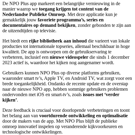
De NPO Plus app markeert een belangrijke vernieuwing in de
manier waarop we
toegang krijgen tot content van de
Nederlandse Publieke Omroep
. Met deze applicatie kun je
gemakkelijk jouw
favoriete programma’s, series en
documentaires op demand bekijken
, zonder gebonden te zijn aan
de uitzendtijden op televisie.
Het biedt een
rijke bibliotheek aan inhoud
die varieert van lokale
producties tot internationale topseries, allemaal beschikbaar in hoge
kwaliteit. De app is ontworpen om de gebruikservaring te
verbeteren, inclusief een
nieuwe videospeler
die sinds 1 december
2023 actief is, waardoor het kijken nog aangenamer wordt.
Gebruikers kunnen NPO Plus op diverse platforms gebruiken,
waaronder smart tv’s, Apple TV, en Android TV, wat zorgt voor een
brede toegankelijkheid. Ondanks de recente update en de overstap
naar de nieuwe NPO app, hebben sommige gebruikers problemen
ondervonden met iOS en smart-tv’s, zoals
issues met ‘verder
kijken’
.
Deze feedback is cruciaal voor doorlopende verbeteringen en toont
het belang aan van
voortdurende ontwikkeling en optimalisatie
door de makers van de app. Met NPO Plus blijft de publieke
omroep innovatief inspelen op veranderende kijkvoorkeuren en
technologische ontwikkelingen.