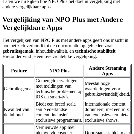
Laten we nu kijken hoe NPO Plus het doet in vergelijking met
andere vergelijkbare apps.
Vergelijking van NPO Plus met Andere
Vergelijkbare Apps
Het vergelijken van NPO Plus met andere apps geeft ons inzicht in
hoe het zich verhoudt tot de concurrentie op gebieden zoals
gebruiksgemak
, inhoudskwaliteit, en
technische stabiliteit
.
Hieronder vind je een overzichtelijke vergelijking:
Andere Streaming
Feature
NPO Plus
Apps
Gemengde ervaringen,
Meestal hoge
met meldingen van
Gebruiksgemak
waarderingen voor
technische problemen op
gebruiksvriendelijkheid.
iOS en smart-tv’s.
Biedt een breed scala
Internationale content
Kwaliteit van
aan Nederlandse
domineert, met een mix
de inhoud
content, inclusief
van exclusieve en niet-
exclusieve programma’s.
exclusieve shows.
Vernieuwde app met
nieuwe videospeler,
Doorgaans stabiel, maar