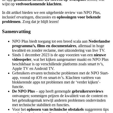
wijst op
veelvoorkomende klachten
.
In dit artikel bieden we een uitgebreide review van NPO Plus,
inclusief ervaringen, discussies en
oplossingen voor bekende
problemen
. Zorg dat je blijft lezen!
Samenvatting
NPO Plus biedt toegang tot een breed scala aan
Nederlandse
programma’s, films en documentaires
, allemaal in hoge
kwaliteit en zonder reclame, met uitzondering van live TV.
Sinds 1 december 2023 is de app voorzien van een
nieuwe
videospeler
, wat het kijken aangenamer maakt en NPO Plus
beschikbaar is op verschillende platforms zoals smart tv’s,
Apple TV en Android TV.
Gebruikers ervaren technische problemen met de NPO Start-
app, vooral op iOS en smart-tv’s. Klachten variëren van
blokkerende apps tot problemen met de ‘verder kijken’-
functie.
De NPO Plus
– app heeft gemengde
gebruikersreviews
ontvangen; sommigen prijzen de kwaliteit van de content en
het gebruiksgemak terwijl anderen problemen ondervinden
met technische stabiliteit en functies.
Voor het
oplossen van technische obstakels
suggereren tips