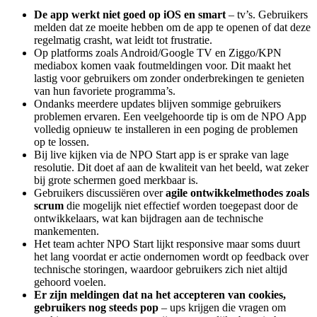
De app werkt niet goed op iOS en smart
– tv’s. Gebruikers
melden dat ze moeite hebben om de app te openen of dat deze
regelmatig crasht, wat leidt tot frustratie.
Op platforms zoals Android/Google TV en Ziggo/KPN
mediabox komen vaak foutmeldingen voor. Dit maakt het
lastig voor gebruikers om zonder onderbrekingen te genieten
van hun favoriete programma’s.
Ondanks meerdere updates blijven sommige gebruikers
problemen ervaren. Een veelgehoorde tip is om de NPO App
volledig opnieuw te installeren in een poging de problemen
op te lossen.
Bij live kijken via de NPO Start app is er sprake van lage
resolutie. Dit doet af aan de kwaliteit van het beeld, wat zeker
bij grote schermen goed merkbaar is.
Gebruikers discussiëren over
agile ontwikkelmethodes zoals
scrum
die mogelijk niet effectief worden toegepast door de
ontwikkelaars, wat kan bijdragen aan de technische
mankementen.
Het team achter NPO Start lijkt responsive maar soms duurt
het lang voordat er actie ondernomen wordt op feedback over
technische storingen, waardoor gebruikers zich niet altijd
gehoord voelen.
Er zijn meldingen dat na het accepteren van cookies,
gebruikers nog steeds pop
– ups krijgen die vragen om