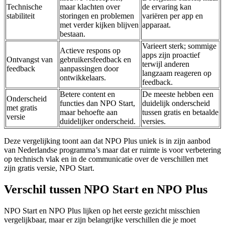
Technische
maar klachten over
de ervaring kan
stabiliteit
storingen en problemen
variëren per app en
met verder kijken blijven
apparaat.
bestaan.
Varieert sterk; sommige
Actieve respons op
apps zijn proactief
Ontvangst van
gebruikersfeedback en
terwijl anderen
feedback
aanpassingen door
langzaam reageren op
ontwikkelaars.
feedback.
Betere content en
De meeste hebben een
Onderscheid
functies dan NPO Start,
duidelijk onderscheid
met gratis
maar behoefte aan
tussen gratis en betaalde
versie
duidelijker onderscheid.
versies.
Deze vergelijking toont aan dat NPO Plus uniek is in zijn aanbod
van Nederlandse programma’s maar dat er ruimte is voor verbetering
op technisch vlak en in de communicatie over de verschillen met
zijn gratis versie, NPO Start.
Verschil tussen NPO Start en NPO Plus
NPO Start en NPO Plus lijken op het eerste gezicht misschien
vergelijkbaar, maar er zijn belangrijke verschillen die je moet