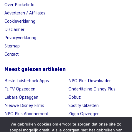
Over Pocketinfo
Adverteren / Affiliates
Cookieverklaring
Disclaimer
Privacyverklaring
Sitemap
Contact
Meest gelezen artikelen
Beste Luisterboek Apps
NPO Plus Downloader
F1 TV Opzeggen
Ondertiteling Disney Plus
Lebara Opzeggen
Qobuz
Nieuwe Disney Films
Spotify Uitzetten
NPO Plus Abonnement
Ziggo Opzeggen
Afsluiten
We gebruiken cookies om ervoor te zorgen dat onze site zo
soepel mogelijk draait. Als je doorgaat met het gebruiken van