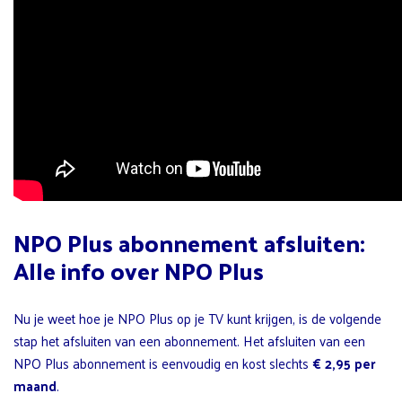
NPO Plus abonnement afsluiten:
Alle info over NPO Plus
Nu je weet hoe je NPO Plus op je TV kunt krijgen, is de volgende
stap het afsluiten van een abonnement. Het afsluiten van een
NPO Plus abonnement is eenvoudig en kost slechts
€ 2,95 per
maand
.