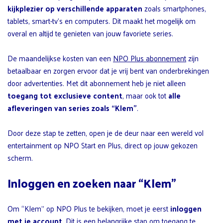
kijkplezier op verschillende apparaten
zoals smartphones,
tablets, smart-tv’s en computers. Dit maakt het mogelijk om
overal en altijd te genieten van jouw favoriete series.
De maandelijkse kosten van een
NPO Plus abonnement
zijn
betaalbaar en zorgen ervoor dat je vrij bent van onderbrekingen
door advertenties. Met dit abonnement heb je niet alleen
toegang tot exclusieve content
, maar ook tot
alle
afleveringen van series zoals “Klem”
.
Door deze stap te zetten, open je de deur naar een wereld vol
entertainment op NPO Start en Plus, direct op jouw gekozen
scherm.
Inloggen en zoeken naar “Klem”
Om “Klem” op NPO Plus te bekijken, moet je eerst
inloggen
met je account
. Dit is een belangrijke stap om toegang te