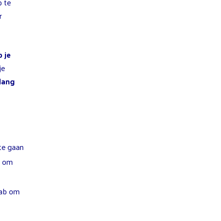
p te
r
 je
je
lang
te gaan
p om
ab om