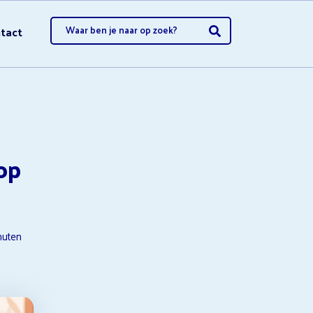
tact
opzeggen
op
opzeggen
nuten