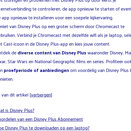
ternetverbinding te controleren, de app opnieuw te starten of even
 app opnieuw te installeren voor een soepele kijkervaring.
niet van Disney Plus op een groter scherm door Chromecast te
bruiken. Verbind je Chromecast met dezelfde wifi als je laptop, sel
t Cast-icoon in de Disney Plus-app en kies jouw content.
ntdek de
diverse content van Disney Plus
waaronder Disney, Mar
xar, Star Wars en National Geographic films en series. Profiteer oo
en
proefperiode of aanbiedingen
om voordelig van Disney Plus 
nieten.
van dit artikel
[
verbergen
]
t is Disney Plus?
ordelen van een Disney Plus Abonnement
e Disney Plus te downloaden op een laptop?