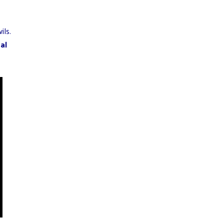
ils.
al