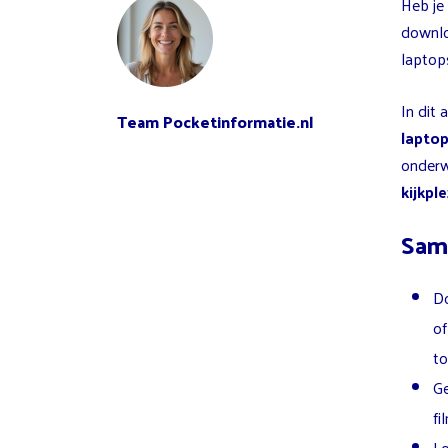
Heb je
downlo
laptops
In dit 
Team Pocketinformatie.nl
laptop
onderw
kijkple
Sam
Do
of
to
Ge
fi
Lo