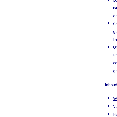
in
de
Ge
ge
he
O
Pi
e
ge
Inhoud 
Wa
Vo
Ho