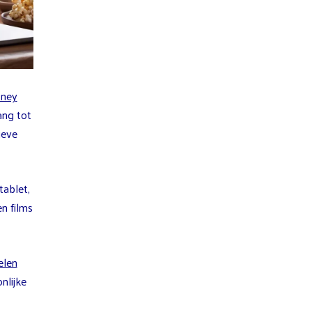
sney
ang tot
ieve
tablet,
n films
elen
nlijke