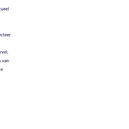
tueel
ecteer
vel,
k van
te