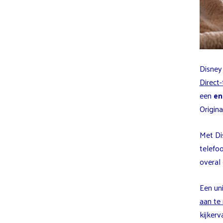
Disney
Direct
een
en
Origin
Met Dis
telefo
overal 
Een un
aan te
kijkerv