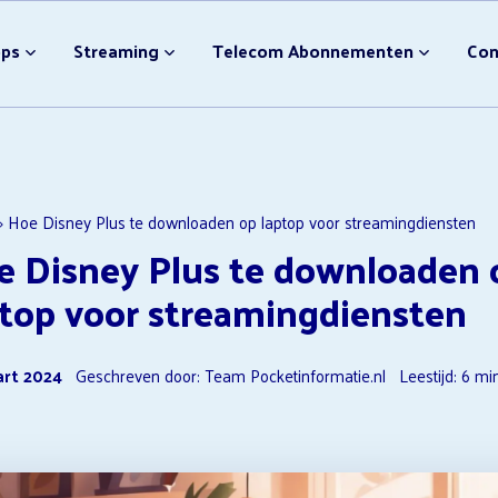
bonnement Afsluiten
Video streamingdiensten
pps
Streaming
Telecom Abonnementen
Con
Nieuwe Disney Films
NPO Plus Downloader
Ondertiteling Disney Plus
Video streamingdiensten 
bonnement Afsluiten
Video streamingdiensten
F1 TV Opzeggen
Nieuwe Disney Films
»
Hoe Disney Plus te downloaden op laptop voor streamingdiensten
e Disney Plus te downloaden 
NPO Plus Downloader
Ondertiteling Disney Plus
ptop voor streamingdiensten
Video streamingdiensten 
F1 TV Opzeggen
art 2024
Geschreven door: Team Pocketinformatie.nl
Leestijd:
6
mi