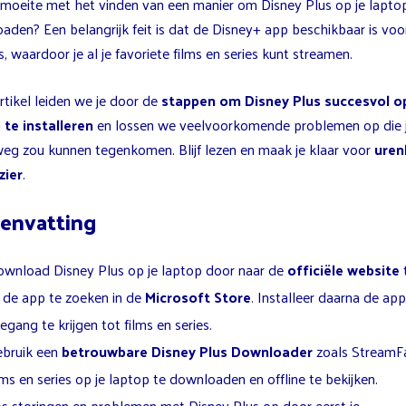
 moeite met het vinden van een manier om Disney Plus op je lapto
aden? Een belangrijk feit is dat de Disney+ app beschikbaar is voo
, waardoor je al je favoriete films en series kunt streamen.
artikel leiden we je door de
stappen om Disney Plus succesvol op
 te installeren
en lossen we veelvoorkomende problemen op die 
eg zou kunnen tegenkomen. Blijf lezen en maak je klaar voor
uren
zier
.
envatting
wnload Disney Plus op je laptop door naar de
officiële website
 de app te zoeken in de
Microsoft Store
. Installeer daarna de ap
egang te krijgen tot films en series.
bruik een
betrouwbare Disney Plus Downloader
zoals StreamF
lms en series op je laptop te downloaden en offline te bekijken.
s storingen en problemen met Disney Plus op door eerst je