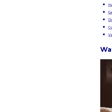
He
Ge
Di
Co
Ve
Wat