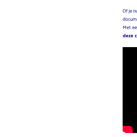
Of je 
docume
Met ee
deze 