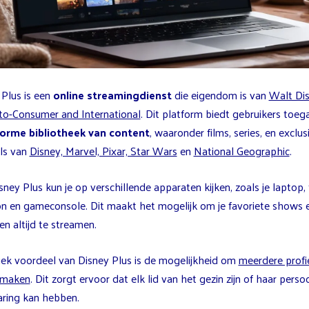
 Plus is een
online streamingdienst
die eigendom is van
Walt Di
-to-Consumer and International
. Dit platform biedt gebruikers toeg
orme bibliotheek van content
, waaronder films, series, en exclus
als van
Disney, Marvel, Pixar, Star Wars
en
National Geographic
.
ney Plus kun je op verschillende apparaten kijken, zoals je laptop, 
on en gameconsole. Dit maakt het mogelijk om je favoriete shows e
en altijd te streamen.
iek voordeel van Disney Plus is de mogelijkheid om
meerdere profi
 maken
. Dit zorgt ervoor dat elk lid van het gezin zijn of haar persoo
aring kan hebben.