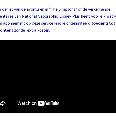
nu geniet van de avonturen in “The Simpsons” of de verkennende
ntaires van National Geographic, Disney Plus heeft voor elk wat w
n abonnement op deze service krijg je ongelimiteerd
toegang tot 
content
zonder extra kosten.