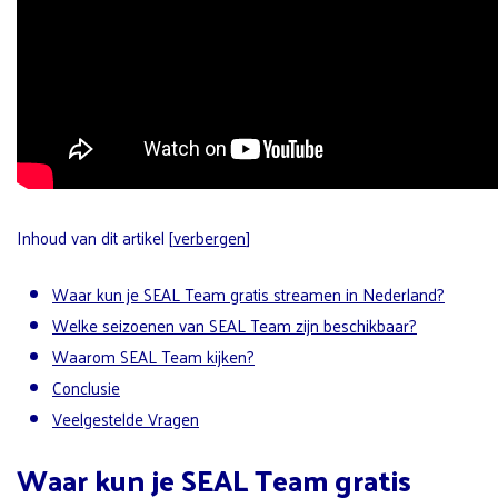
Inhoud van dit artikel
[
verbergen
]
Waar kun je SEAL Team gratis streamen in Nederland?
Welke seizoenen van SEAL Team zijn beschikbaar?
Waarom SEAL Team kijken?
Conclusie
Veelgestelde Vragen
Waar kun je SEAL Team gratis