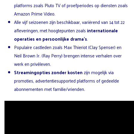
platforms zoals Pluto TV of proefperiodes op diensten zoals
Amazon Prime Video.
Alle vijf seizoenen zijn beschikbaar, variërend van 14 tot 22
afleveringen, met hoogtepunten zoals
internationale
operaties en persoonlijke drama’s
.
Populaire castleden zoals Max Thieriot (Clay Spenser) en
Neil Brown Jr. (Ray Perry) brengen intense verhalen over
werk en privéleven.
Streamingopties zonder kosten
zijn mogelijk via
promoties, advertentiesupported platforms of gedeelde
abonnementen met familie/vrienden.