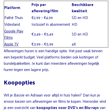
Prijs per
Beschikbare
Platform
aflevering/film
kwaliteit
Pathé Thuis
€2,99 – €4,99
SD en HD
Videoland
Inclusief in abonnement
HD
Google Play
€3,49 – €5,49
SD en HD
Films
Apple TV
€3,99 – €5,99
4K
Afleveringen huren is een handige optie. Het past vaak binnen
een beperkt budget. Veel platforms bieden ook kortingen of
bundelpakketten. Je kunt dan meerdere afleveringen tegelijk
huren tegen een lagere prijs.
Koopopties
Wil je Bassie en Adriaan voor altijd in huis halen? Dan kun je
ervoor kiezen om afleveringen en films te kopen. Hieronder vind
je een overzicht van
koopopties voor DVD’s en Blu-rays
van