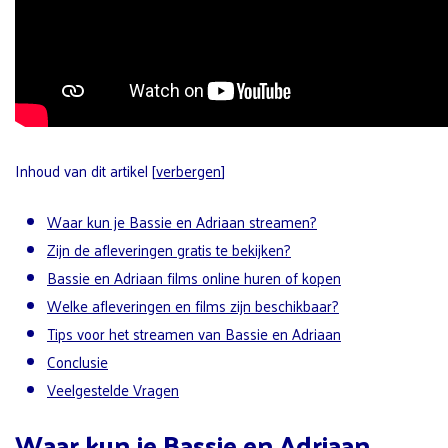
Inhoud van dit artikel
[
verbergen
]
Waar kun je Bassie en Adriaan streamen?
Zijn de afleveringen gratis te bekijken?
Bassie en Adriaan films online huren of kopen
Welke afleveringen en films zijn beschikbaar?
Tips voor het streamen van Bassie en Adriaan
Conclusie
Veelgestelde Vragen
Waar kun je Bassie en Adriaan