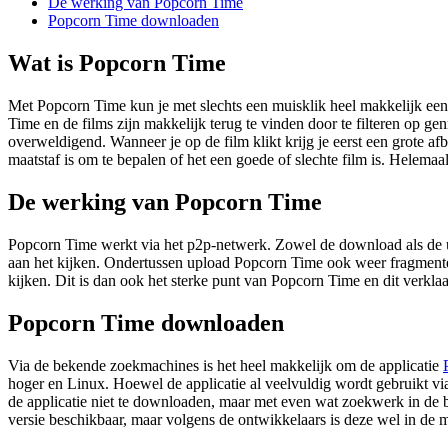
De werking van Popcorn Time
Popcorn Time downloaden
Wat is Popcorn Time
Met Popcorn Time kun je met slechts een muisklik heel makkelijk een 
Time en de films zijn makkelijk terug te vinden door te filteren op ge
overweldigend. Wanneer je op de film klikt krijg je eerst een grote 
maatstaf is om te bepalen of het een goede of slechte film is. Helemaa
De werking van Popcorn Time
Popcorn Time werkt via het p2p-netwerk. Zowel de download als de up
aan het kijken. Ondertussen upload Popcorn Time ook weer fragmente
kijken. Dit is dan ook het sterke punt van Popcorn Time en dit verklaar
Popcorn Time downloaden
Via de bekende zoekmachines is het heel makkelijk om de applicatie
hoger en Linux. Hoewel de applicatie al veelvuldig wordt gebruikt vi
de applicatie niet te downloaden, maar met even wat zoekwerk in de b
versie beschikbaar, maar volgens de ontwikkelaars is deze wel in de m