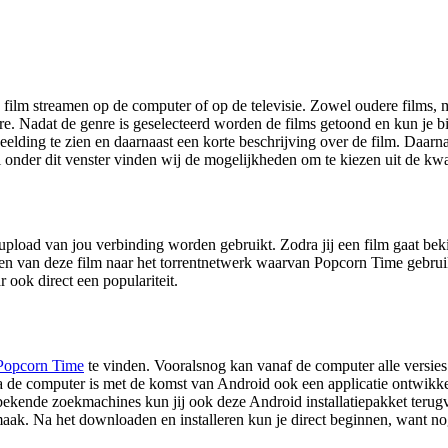
film streamen op de computer of op de televisie. Zowel oudere films, 
nre. Nadat de genre is geselecteerd worden de films getoond en kun je b
afbeelding te zien en daarnaast een korte beschrijving over de film. D
l onder dit venster vinden wij de mogelijkheden om te kiezen uit de kwal
load van jou verbinding worden gebruikt. Zodra jij een film gaat bek
n van deze film naar het torrentnetwerk waarvan Popcorn Time gebruik
 ook direct een populariteit.
Popcorn Time
te vinden. Vooralsnog kan vanaf de computer alle ver
a de computer is met de komst van Android ook een applicatie ontwikke
ekende zoekmachines kun jij ook deze Android installatiepakket terugv
aak. Na het downloaden en installeren kun je direct beginnen, want nog e