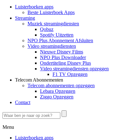
Luisterboeken apps
Beste Luisterboek Apps
Streaming
Muziek streamingdiensten
Qobuz
Spotify Uitzetten
NPO Plus Abonnement Afsluiten
Video streamingdiensten
Nieuwe Disney Films
NPO Plus Downloader
Ondertiteling Disney Plus
Video streamingdiensten opzeggen
F1 TV Opzeggen
Telecom Abonnementen
Telecom abonnementen opzeggen
Lebara Opzeggen
Ziggo Opzeggen
Contact
Menu
Luisterboeken apps