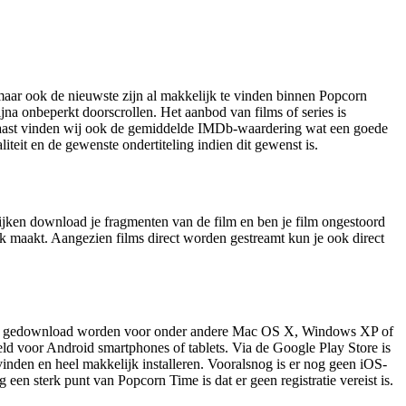
maar ook de nieuwste zijn al makkelijk te vinden binnen Popcorn
ijna onbeperkt doorscrollen. Het aanbod van films of series is
aarnaast vinden wij ook de gemiddelde IMDb-waardering wat een goede
iteit en de gewenste ondertiteling indien dit gewenst is.
ijken download je fragmenten van de film en ben je film ongestoord
 maakt. Aangezien films direct worden gestreamt kun je ook direct
sies gedownload worden voor onder andere Mac OS X, Windows XP of
ld voor Android smartphones of tablets. Via de Google Play Store is
inden en heel makkelijk installeren. Vooralsnog is er nog geen iOS-
en sterk punt van Popcorn Time is dat er geen registratie vereist is.