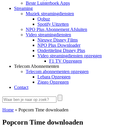
Beste Luisterboek Apps
Streaming
Muziek streamingdiensten
Qobuz
Spotify Uitzetten
NPO Plus Abonnement Afsluiten
Video streamingdiensten
Nieuwe Disney Films
NPO Plus Downloader
Ondertiteling Disney Plus
Video streamingdiensten opzeggen
F1 TV Opzeggen
Telecom Abonnementen
Telecom abonnementen opzeggen
Lebara Opzeggen
Ziggo Opzeggen
Contact
Home
»
Popcorn Time downloaden
Popcorn Time downloaden