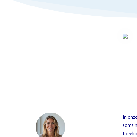
In onze
soms m
toevlu