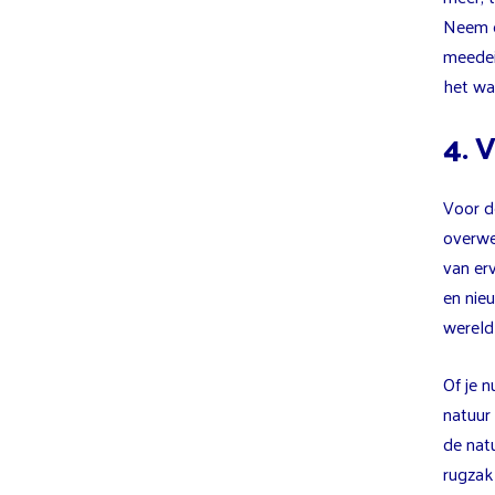
Neem e
meedei
het wa
4. 
Voor d
overw
van erv
en nieu
wereld
Of je n
natuur
de natu
rugzak