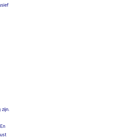
usief
zijn.
 En
rust