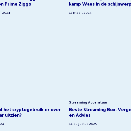
n Prime Ziggo
kamp Waes in de schijnwer
ri 2024
12 maart 2024
Streaming Apparatuur
l het cryptogebruik er over
Beste Streaming Box: Vergel
ar uitzien?
en Advies
024
14 augustus 2025