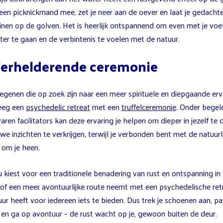
en picknickmand mee, zet je neer aan de oever en laat je gedacht
nen op de golven. Het is heerlijk ontspannend om even met je voet
ter te gaan en de verbintenis te voelen met de natuur.
Verhelderende ceremonie
egenen die op zoek zijn naar een meer spirituele en diepgaande erv
eeg een
psychedelic retreat
met een
truffelceremonie
. Onder begel
aren facilitators kan deze ervaring je helpen om dieper in jezelf te 
we inzichten te verkrijgen, terwijl je verbonden bent met de natuurl
 om je heen.
u kiest voor een traditionele benadering van rust en ontspanning in
 of een meer avontuurlijke route neemt met een psychedelische retr
ur heeft voor iedereen iets te bieden. Dus trek je schoenen aan, pa
 en ga op avontuur – de rust wacht op je, gewoon buiten de deur.