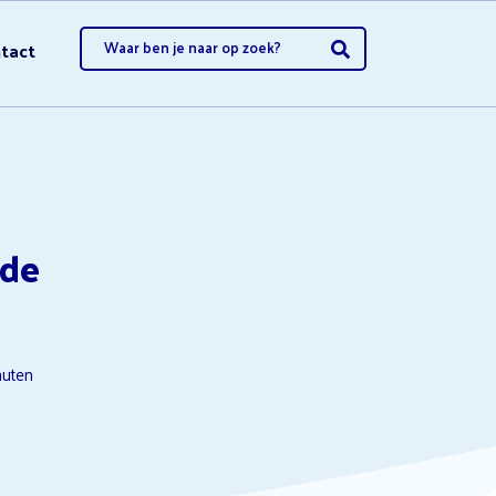
tact
opzeggen
 de
opzeggen
uten