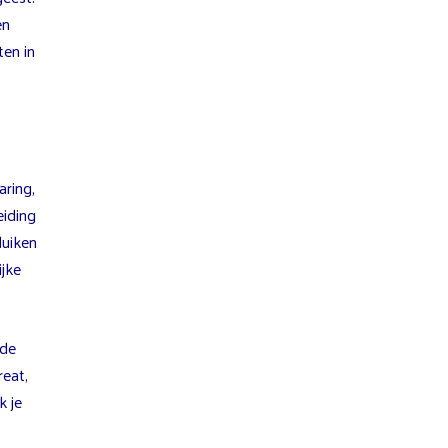
en
en in
aring,
eiding
duiken
ijke
 de
eat,
k je