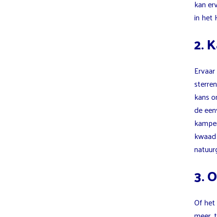
kan erv
in het
2. 
Ervaar
sterre
kans o
de een
kampere
kwaad 
natuur
3. 
Of het 
meer, 