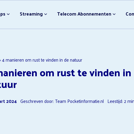
bonnement Afsluiten
Video streamingdiensten
pps
Streaming
Telecom Abonnementen
Con
Nieuwe Disney Films
NPO Plus Downloader
Ondertiteling Disney Plus
Video streamingdiensten 
bonnement Afsluiten
Video streamingdiensten
F1 TV Opzeggen
Nieuwe Disney Films
»
4 manieren om rust te vinden in de natuur
anieren om rust te vinden in
NPO Plus Downloader
Ondertiteling Disney Plus
tuur
Video streamingdiensten 
F1 TV Opzeggen
art 2024
Geschreven door: Team Pocketinformatie.nl
Leestijd:
2
min