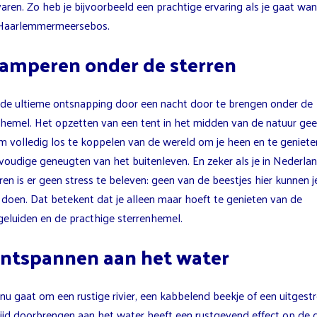
aren. Zo heb je bijvoorbeeld een prachtige ervaring als je gaat wa
 Haarlemmermeersebos.
Kamperen onder de sterren
 de ultieme ontsnapping door een nacht door te brengen onder de
nhemel. Het opzetten van een tent in het midden van de natuur geef
m volledig los te koppelen van de wereld om je heen en te geniete
voudige geneugten van het buitenleven. En zeker als je in Nederla
n is er geen stress te beleven: geen van de beestjes hier kunnen j
doen. Dat betekent dat je alleen maar hoeft te genieten van de
geluiden en de practhige sterrenhemel.
Ontspannen aan het water
nu gaat om een rustige rivier, een kabbelend beekje of een uitgest
tijd doorbrengen aan het water heeft een rustgevend effect op de 