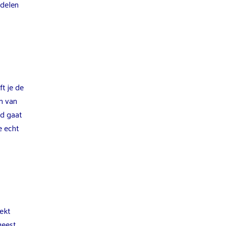
ndelen
t je de
n van
nd gaat
e echt
rekt
geest.