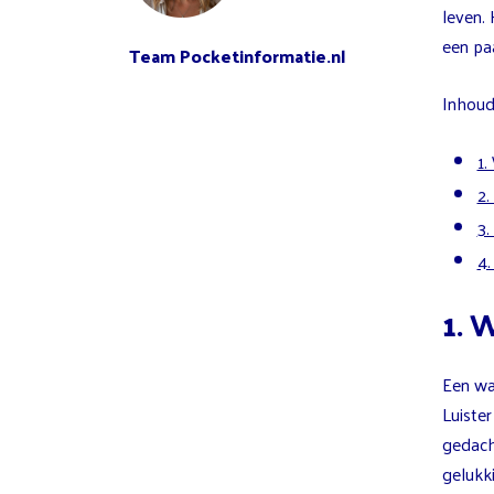
leven. 
een paa
Team Pocketinformatie.nl
Inhoud 
1.
2.
3.
4.
1. 
Een wa
Luister
gedach
gelukki