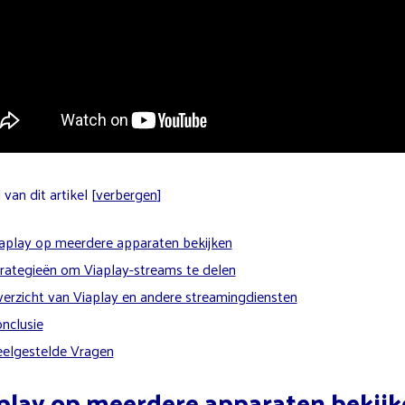
van dit artikel
[
verbergen
]
aplay op meerdere apparaten bekijken
rategieën om Viaplay-streams te delen
erzicht van Viaplay en andere streamingdiensten
nclusie
elgestelde Vragen
play op meerdere apparaten bekijk