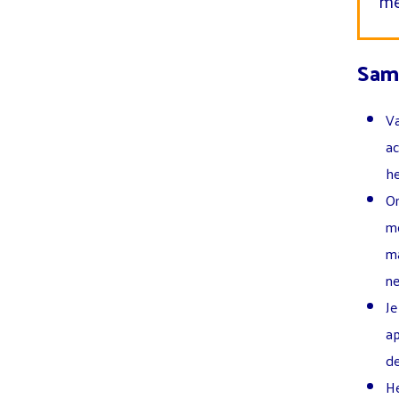
me
Sam
Va
ac
he
Om
mo
ma
ne
Je
ap
de
He