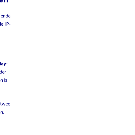
llende
de IP-
lay-
der
n is
 twee
n.