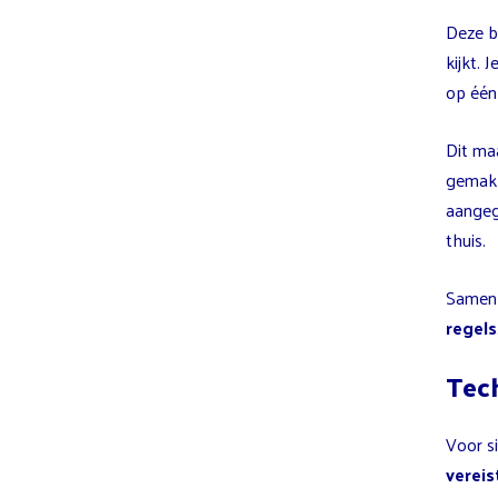
Deze b
kijkt. 
op één 
Dit ma
gemak
aangeg
thuis.
Samenk
regels
Tech
Voor s
vereis