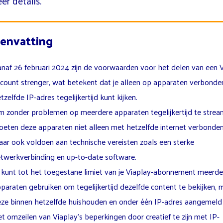
er details.
envatting
naf 26 februari 2024 zijn de voorwaarden voor het delen van een V
count strenger, wat betekent dat je alleen op apparaten verbond
tzelfde IP-adres tegelijkertijd kunt kijken.
 zonder problemen op meerdere apparaten tegelijkertijd te strea
eten deze apparaten niet alleen met hetzelfde internet verbonden 
ar ook voldoen aan technische vereisten zoals een sterke
twerkverbinding en up-to-date software.
 kunt tot het toegestane limiet van je Viaplay-abonnement meerde
paraten gebruiken om tegelijkertijd dezelfde content te bekijken, m
ze binnen hetzelfde huishouden en onder één IP-adres aangemeld z
t omzeilen van Viaplay’s beperkingen door creatief te zijn met IP-