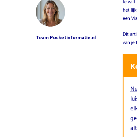
Je wilt
het lij
een Vi
Dit ar
Team Pocketinformatie.nl
van je 
K
Ne
lu
el
ge
al