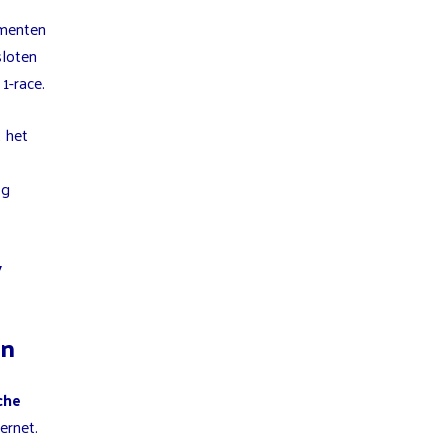
ementen
sloten
1-race.
 het
og
y
en
che
ernet.