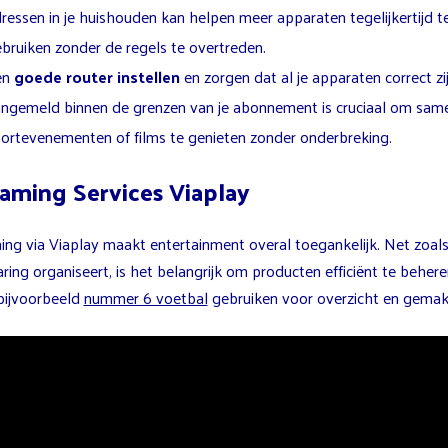
ressen in je huishouden kan helpen meer apparaten tegelijkertijd t
bruiken zonder de regels te overtreden.
en
goede router instellen
en zorgen dat al je apparaten correct zi
ngemeld binnen de grenzen van je abonnement is cruciaal om sam
ortevenementen of films te genieten zonder onderbreking.
aming Services Viaplay
ng via Viaplay maakt entertainment overal toegankelijk. Net zoals 
aring organiseert, is het belangrijk om producten efficiënt te behere
 bijvoorbeeld
nummer 6 voetbal
gebruiken voor overzicht en gemak