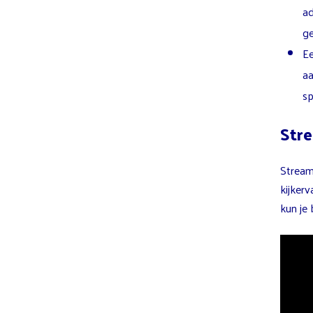
ad
ge
E
aa
sp
Stre
Streami
kijkerv
kun je