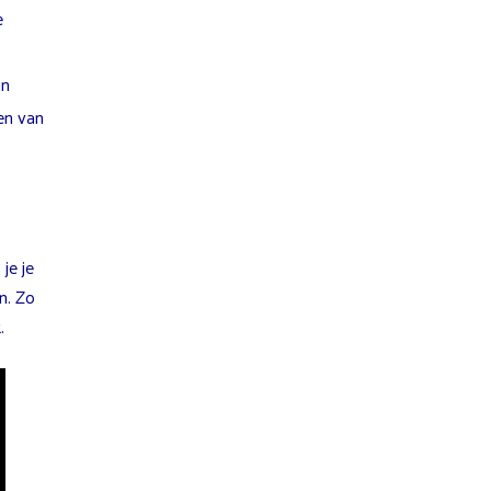
e
jn
en van
je je
n. Zo
.