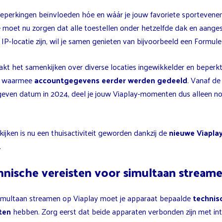
eperkingen beïnvloeden hóe en wáár je jouw favoriete sporteven
Je moet nu zorgen dat alle toestellen onder hetzelfde dak en aange
IP-locatie zijn, wil je samen genieten van bijvoorbeeld een Formule 
akt het samenkijken over diverse locaties ingewikkelder en beperkt
 waarmee
accountgegevens eerder werden gedeeld
. Vanaf de
even datum in 2024, deel je jouw Viaplay-momenten dus alleen n
ijken is nu een thuisactiviteit geworden dankzij de
nieuwe Viapla
.
nische vereisten voor simultaan stream
imultaan streamen op Viaplay moet je apparaat bepaalde
technis
ten
hebben. Zorg eerst dat beide apparaten verbonden zijn met int