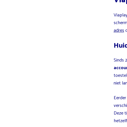
Viaplay
scherm
adres
o
Huid
Sinds 
accou
toestel
niet la
Eerder
verschi
Deze ti
hetzel