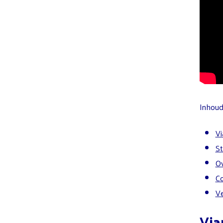
Inhoud 
Vi
St
Ov
Co
Ve
Via