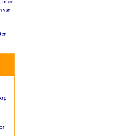
n, maar
en van
eten
 op
or