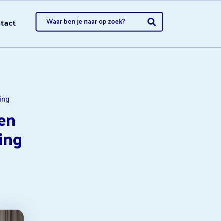
tact
opzeggen
ing
en
ing
opzeggen