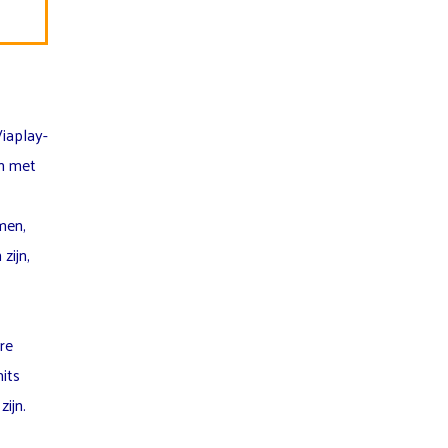
iaplay-
en met
men,
zijn,
re
its
ijn.