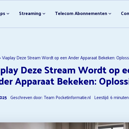
bonnement Afsluiten
Video streamingdiensten
pps
Streaming
Telecom Abonnementen
Con
Nieuwe Disney Films
NPO Plus Downloader
Ondertiteling Disney Plus
Video streamingdiensten 
bonnement Afsluiten
Video streamingdiensten
F1 TV Opzeggen
Nieuwe Disney Films
»
Viaplay Deze Stream Wordt op een Ander Apparaat Bekeken: Oploss
aplay Deze Stream Wordt op e
NPO Plus Downloader
Ondertiteling Disney Plus
der Apparaat Bekeken: Oploss
Video streamingdiensten 
F1 TV Opzeggen
2025
Geschreven door: Team Pocketinformatie.nl
Leestijd:
6
minuten