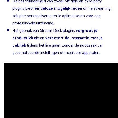
De beschikbaarheid van zowel officiële als third-party
plugins biedt
eindeloze mogelijkheden
om je streaming
setup te personaliseren en te optimaliseren voor een
professionele uitzending.
Het gebruik van Stream Deck plugins
vergroot je
productiviteit
en
verbetert de interactie met je
publiek
tijdens het live gaan, zonder de noodzaak van
gecompliceerde instellingen of meerdere apparaten.