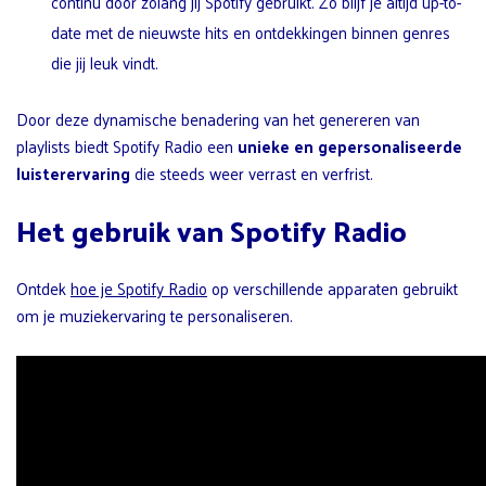
continu door zolang jij Spotify gebruikt. Zo blijf je altijd up-to-
date met de nieuwste hits en ontdekkingen binnen genres
die jij leuk vindt.
Door deze dynamische benadering van het genereren van
playlists biedt Spotify Radio een
unieke en gepersonaliseerde
luisterervaring
die steeds weer verrast en verfrist.
Het gebruik van Spotify Radio
Ontdek
hoe je Spotify Radio
op verschillende apparaten gebruikt
om je muziekervaring te personaliseren.