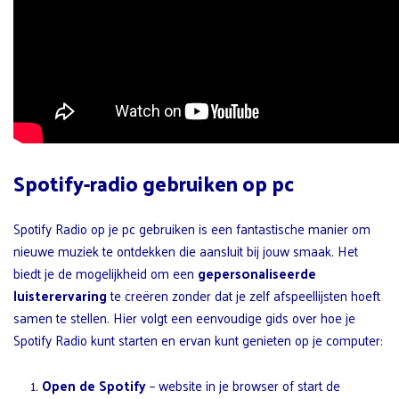
Spotify-radio gebruiken op pc
Spotify Radio op je pc gebruiken is een fantastische manier om
nieuwe muziek te ontdekken die aansluit bij jouw smaak. Het
biedt je de mogelijkheid om een
gepersonaliseerde
luisterervaring
te creëren zonder dat je zelf afspeellijsten hoeft
samen te stellen. Hier volgt een eenvoudige gids over hoe je
Spotify Radio kunt starten en ervan kunt genieten op je computer:
Open de Spotify
– website in je browser of start de