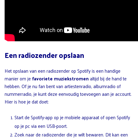
Een radiozender opslaan
Het opslaan van een radiozender op Spotify is een handige
manier om je
favoriete muziekstromen
altijd bij de hand te
hebben. Of je nu fan bent van artiestenradio, albumradio of
nummerradio, je kunt deze eenvoudig toevoegen aan je account.
Hier is hoe je dat doet:
Start de Spotify-app op je mobiele apparaat of open Spotify
op je pc via een USB-poort.
Zoek naar de radiozender die je wilt bewaren. Dit kan een