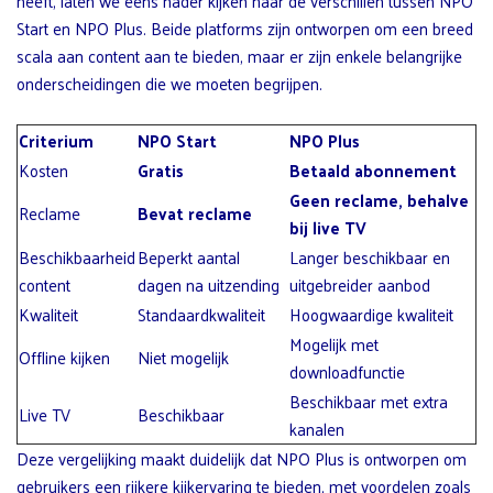
heeft, laten we eens nader kijken naar de verschillen tussen NPO
Start en NPO Plus. Beide platforms zijn ontworpen om een breed
scala aan content aan te bieden, maar er zijn enkele belangrijke
onderscheidingen die we moeten begrijpen.
Criterium
NPO Start
NPO Plus
Kosten
Gratis
Betaald abonnement
Geen reclame, behalve
Reclame
Bevat reclame
bij live TV
Beschikbaarheid
Beperkt aantal
Langer beschikbaar en
content
dagen na uitzending
uitgebreider aanbod
Kwaliteit
Standaardkwaliteit
Hoogwaardige kwaliteit
Mogelijk met
Offline kijken
Niet mogelijk
downloadfunctie
Beschikbaar met extra
Live TV
Beschikbaar
kanalen
Deze vergelijking maakt duidelijk dat NPO Plus is ontworpen om
gebruikers een rijkere kijkervaring te bieden, met voordelen zoals