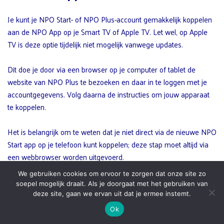
Je kunt je NPO Start- of NPO Plus-account gemakkelijk koppelen
aan de NPO App op je Smart TV of Apple TV. Let wel, op Apple
TV is deze optie tijdelijk niet mogelijk vanwege updates.
Dit doe je door via een browser op je computer of tablet de
website van NPO Plus te bezoeken en daar in te loggen met je
accountgegevens. Volg daarna de instructies om jouw apparaat
te koppelen.
Het is belangrijk om te weten dat je niet direct via de nieuwe NPO
Start app op je telefoon kunt koppelen; deze stap moet altijd via
een webbrowser worden uitgevoerd.
We gebruiken cookies om ervoor te zorgen dat onze site zo
Na het succesvol koppelen, biedt deze connectie je direct
soepel mogelijk draait. Als je doorgaat met het gebruiken van
toegang tot jouw favoriete uitzendingen en exclusieve content
deze site, gaan we ervan uit dat je ermee instemt.
van NPO Plus op het gekoppelde apparaat. Zo geniet je overal in
Ok
huis van het beste wat Vlaanderen en Nederland te bieden