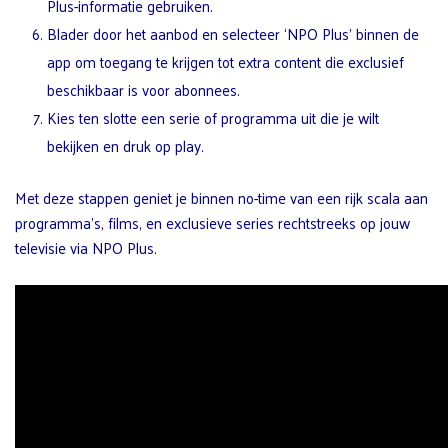
Plus-informatie gebruiken.
Blader door het aanbod en selecteer ‘NPO Plus’ binnen de
app om toegang te krijgen tot extra content die exclusief
beschikbaar is voor abonnees.
Kies ten slotte een serie of programma uit die je wilt
bekijken en druk op play.
Met deze stappen geniet je binnen no-time van een rijk scala aan
programma’s, films, en exclusieve series rechtstreeks op jouw
televisie via NPO Plus.