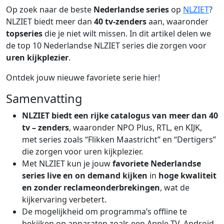
Op zoek naar de beste
Nederlandse series
op
NLZIET
?
NLZIET biedt meer dan
40 tv-zenders
aan, waaronder
topseries
die je niet wilt missen. In dit artikel delen we
de top 10 Nederlandse NLZIET series die zorgen voor
uren kijkplezier
.
Ontdek jouw nieuwe favoriete serie hier!
Samenvatting
NLZIET biedt een
rijke catalogus van meer dan 40
tv
– zenders
, waaronder NPO Plus, RTL, en KIJK,
met series zoals “Flikken Maastricht” en “Dertigers”
die zorgen voor uren kijkplezier.
Met NLZIET kun je jouw
favoriete Nederlandse
series live en on demand kijken
in
hoge kwaliteit
en zonder reclameonderbrekingen
, wat de
kijkervaring verbetert.
De mogelijkheid om programma’s offline te
bekijken op apparaten zoals een Apple TV, Android