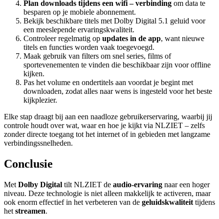
Plan downloads tijdens een
wifi
– verbinding
om data te
besparen op je mobiele abonnement.
Bekijk beschikbare titels met Dolby Digital 5.1 geluid voor
een meeslepende ervaringskwaliteit.
Controleer regelmatig op
updates in de app
, want nieuwe
titels en functies worden vaak toegevoegd.
Maak gebruik van filters om snel series, films of
sportevenementen te vinden die beschikbaar zijn voor offline
kijken.
Pas het volume en ondertitels aan voordat je begint met
downloaden, zodat alles naar wens is ingesteld voor het beste
kijkplezier.
Elke stap draagt bij aan een naadloze gebruikerservaring, waarbij jij
controle houdt over wat, waar en hoe je kijkt via NLZIET – zelfs
zonder directe toegang tot het internet of in gebieden met langzame
verbindingssnelheden.
Conclusie
Met
Dolby Digital
tilt NLZIET de
audio-ervaring
naar een hoger
niveau. Deze technologie is niet alleen makkelijk te activeren, maar
ook enorm effectief in het verbeteren van de
geluidskwaliteit
tijdens
het
streamen
.