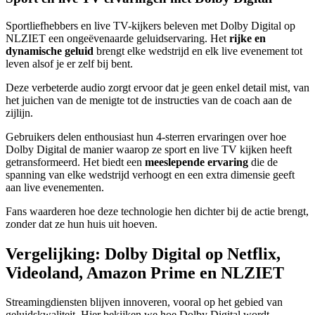
Sportliefhebbers en live TV-kijkers beleven met Dolby Digital op
NLZIET een ongeëvenaarde geluidservaring. Het
rijke en
dynamische geluid
brengt elke wedstrijd en elk live evenement tot
leven alsof je er zelf bij bent.
Deze verbeterde audio zorgt ervoor dat je geen enkel detail mist, van
het juichen van de menigte tot de instructies van de coach aan de
zijlijn.
Gebruikers delen enthousiast hun 4-sterren ervaringen over hoe
Dolby Digital de manier waarop ze sport en live TV kijken heeft
getransformeerd. Het biedt een
meeslepende ervaring
die de
spanning van elke wedstrijd verhoogt en een extra dimensie geeft
aan live evenementen.
Fans waarderen hoe deze technologie hen dichter bij de actie brengt,
zonder dat ze hun huis uit hoeven.
Vergelijking: Dolby Digital op Netflix,
Videoland, Amazon Prime en NLZIET
Streamingdiensten blijven innoveren, vooral op het gebied van
geluidskwaliteit. Hier bekijken we hoe Dolby Digital wordt