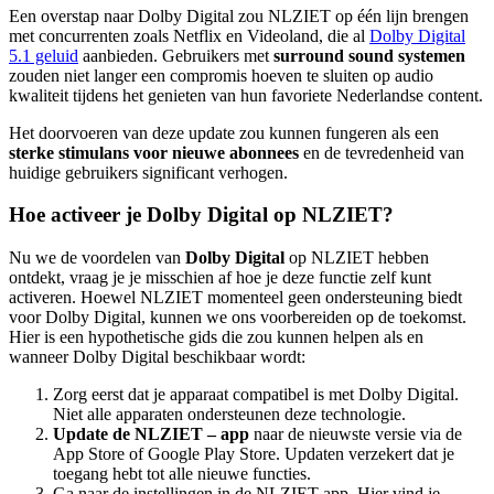
Een overstap naar Dolby Digital zou NLZIET op één lijn brengen
met concurrenten zoals Netflix en Videoland, die al
Dolby Digital
5.1 geluid
aanbieden. Gebruikers met
surround sound systemen
zouden niet langer een compromis hoeven te sluiten op audio
kwaliteit tijdens het genieten van hun favoriete Nederlandse content.
Het doorvoeren van deze update zou kunnen fungeren als een
sterke stimulans voor nieuwe abonnees
en de tevredenheid van
huidige gebruikers significant verhogen.
Hoe activeer je Dolby Digital op NLZIET?
Nu we de voordelen van
Dolby Digital
op NLZIET hebben
ontdekt, vraag je je misschien af hoe je deze functie zelf kunt
activeren. Hoewel NLZIET momenteel geen ondersteuning biedt
voor Dolby Digital, kunnen we ons voorbereiden op de toekomst.
Hier is een hypothetische gids die zou kunnen helpen als en
wanneer Dolby Digital beschikbaar wordt:
Zorg eerst dat je apparaat compatibel is met Dolby Digital.
Niet alle apparaten ondersteunen deze technologie.
Update de
NLZIET
– app
naar de nieuwste versie via de
App Store of Google Play Store. Updaten verzekert dat je
toegang hebt tot alle nieuwe functies.
Ga naar de instellingen in de NLZIET-app. Hier vind je