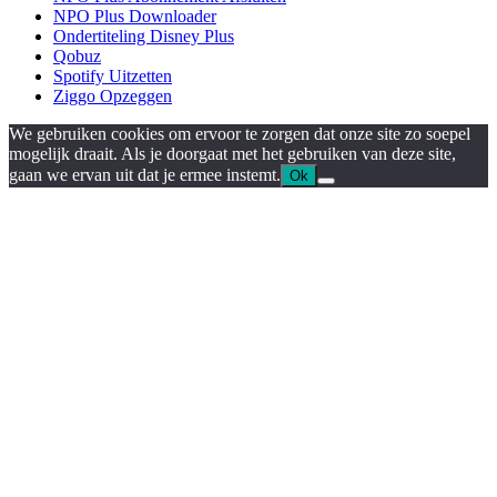
NPO Plus Downloader
Ondertiteling Disney Plus
Qobuz
Spotify Uitzetten
Ziggo Opzeggen
We gebruiken cookies om ervoor te zorgen dat onze site zo soepel
mogelijk draait. Als je doorgaat met het gebruiken van deze site,
gaan we ervan uit dat je ermee instemt.
Ok