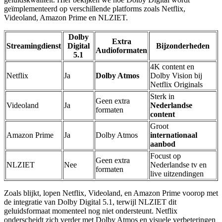
geïmplementeerd op verschillende platforms zoals Netflix,
Videoland, Amazon Prime en NLZIET.
Dolby
Extra
Streamingdienst
Digital
Bijzonderheden
Audioformaten
5.1
4K content en
Netflix
Ja
Dolby Atmos
Dolby Vision bij
Netflix Originals
Sterk in
Geen extra
Videoland
Ja
Nederlandse
formaten
content
Groot
Amazon Prime
Ja
Dolby Atmos
internationaal
aanbod
Focust op
Geen extra
NLZIET
Nee
Nederlandse tv en
formaten
live uitzendingen
Zoals blijkt, lopen Netflix, Videoland, en Amazon Prime voorop met
de integratie van Dolby Digital 5.1, terwijl NLZIET dit
geluidsformaat momenteel nog niet ondersteunt. Netflix
onderscheidt zich verder met Dolby Atmos en visuele verbeteringen