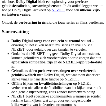
niet hoe.
Dolby Digital
biedt een oplossing voor
perfecte
geluidskwaliteit
bij
streamingdiensten
. In dit artikel leggen we uit
hoe je Dolby Digital activeert op
NLZIET
voor een
ultieme kijk-
en luisterervaring
.
Ontdek de
verbetering in geluid
die jouw series en films verdienen.
Samenvatting
Dolby Digital zorgt voor een echt surround sound
–
ervaring bij het kijken naar films, series en live TV via
NLZIET, door geluid over zes kanalen te verdelen.
Ondanks dat NLZIET nog geen Dolby Digital ondersteunt,
kunnen gebruikers zich voorbereiden door te zorgen dat hun
apparaten compatibel
zijn en de
NLZIET-app up-to-date
is.
Gebruikers delen
positieve ervaringen over verbeterde
geluidskwaliteit
met Dolby Digital, wat aantoont dat er een
sterke vraag is naar deze functie op NLZIET.
Offline kijken en kwaliteitsinstellingen
op NLZIET
verbeteren niet alleen de flexibiliteit van het kijken maar ook
de algehele kijkervaring, zelfs zonder internetverbinding.
NLZIET biedt specifieke abonnementen waarmee je zonder
reclame kunt kijken, wat zorgt voor een
ongestoorde
kijkervaring
van je favoriete programma’s.