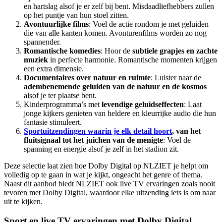
en hartslag alsof je er zelf bij bent. Misdaadliefhebbers zullen
op het puntje van hun stoel zitten.
Avontuurlijke films
: Voel de actie rondom je met geluiden
die van alle kanten komen. Avonturenfilms worden zo nog
spannender.
Romantische komedies
: Hoor de
subtiele grapjes en zachte
muziek
in perfecte harmonie. Romantische momenten krijgen
een extra dimensie.
Documentaires over natuur en ruimte
: Luister naar de
adembenemende geluiden van de natuur en de kosmos
alsof je ter plaatse bent.
Kinderprogramma’s met
levendige geluidseffecten
: Laat
jonge kijkers genieten van heldere en kleurrijke audio die hun
fantasie stimuleert.
Sportuitzendingen waarin je elk detail hoort
, van het
fluitsignaal tot het juichen van de menigte
: Voel de
spanning en energie alsof je zelf in het stadion zit.
Deze selectie laat zien hoe Dolby Digital op NLZIET je helpt om
volledig op te gaan in wat je kijkt, ongeacht het genre of thema.
Naast dit aanbod biedt NLZIET ook live TV ervaringen zoals nooit
tevoren met Dolby Digital, waardoor elke uitzending iets is om naar
uit te kijken.
Sport en live TV ervaringen met Dolby Digital