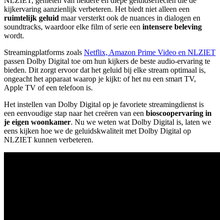
NLZIET, genieten van heldere en diepe geluidseffecten die de
kijkervaring aanzienlijk verbeteren. Het biedt niet alleen een
ruimtelijk geluid
maar versterkt ook de nuances in dialogen en
soundtracks, waardoor elke film of serie een
intensere beleving
wordt.
Streamingplatforms zoals
Netflix, Amazon Prime Video en NLZIET
passen Dolby Digital toe om hun kijkers de beste audio-ervaring te
bieden. Dit zorgt ervoor dat het geluid bij elke stream optimaal is,
ongeacht het apparaat waarop je kijkt: of het nu een smart TV,
Apple TV of een telefoon is.
Het instellen van Dolby Digital op je favoriete streamingdienst is
een eenvoudige stap naar het creëren van een
bioscoopervaring in
je eigen woonkamer
. Nu we weten wat Dolby Digital is, laten we
eens kijken hoe we de geluidskwaliteit met Dolby Digital op
NLZIET kunnen verbeteren.