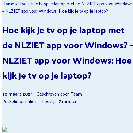
Home
»
Hoe kijk je tv op je laptop met de NLZIET app voor Windows
streamingdiensten
Abonnement
Lebara Opzeggen
– NLZIET app voor Windows: Hoe kijk je tv op je laptop?
Afsluiten
Ziggo Opzeggen
Qobuz
Hoe kijk je tv op je laptop met
Spotify
Uitzetten
de NLZIET app voor Windows? 
NLZIET app voor Windows: Hoe
kijk je tv op je laptop?
10 maart 2024
Geschreven door: Team
Pocketinformatie.nl
Leestijd:
7
minuten