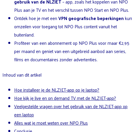
gebruik van de NLZIET
– app, zoals het koppelen van NPO
Plus aan je TV en het verschil tussen NPO Start en NPO Plus.
Ontdek hoe je met een
VPN geografische beperkingen
kun
omzeilen voor toegang tot NPO Plus content vanuit het
buitenland.
Profiteer van een abonnement op NPO Plus voor maar €2,95
per maand en geniet van een uitgebreid aanbod aan series,
films en documentaires zonder advertenties.
Inhoud van dit artikel
Hoe installeer je de NLZIET-app op je laptop?
Hoe kijk je live en on demand TV met de NLZIET-app?
Veelgestelde vragen over het gebruik van de NLZIET-app op
een laptop
Alles wat je moet weten over NPO Plus
Conclusie