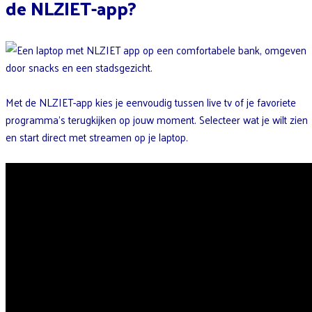
de NLZIET-app?
Met de NLZIET-app kies je eenvoudig tussen live tv of je favoriete
programma’s terugkijken op jouw moment. Selecteer wat je wilt zien
en start direct met streamen op je laptop.