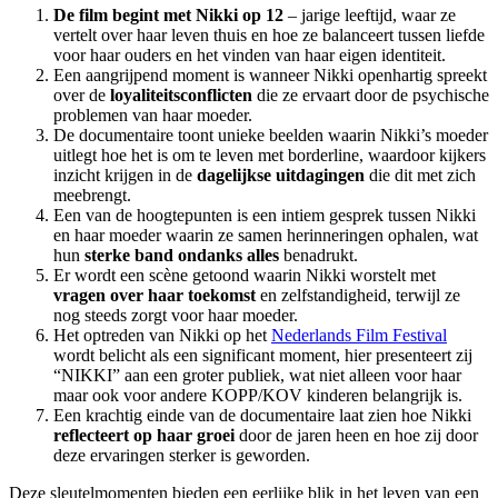
De film begint met Nikki op 12
– jarige leeftijd, waar ze
vertelt over haar leven thuis en hoe ze balanceert tussen liefde
voor haar ouders en het vinden van haar eigen identiteit.
Een aangrijpend moment is wanneer Nikki openhartig spreekt
over de
loyaliteitsconflicten
die ze ervaart door de psychische
problemen van haar moeder.
De documentaire toont unieke beelden waarin Nikki’s moeder
uitlegt hoe het is om te leven met borderline, waardoor kijkers
inzicht krijgen in de
dagelijkse uitdagingen
die dit met zich
meebrengt.
Een van de hoogtepunten is een intiem gesprek tussen Nikki
en haar moeder waarin ze samen herinneringen ophalen, wat
hun
sterke band ondanks alles
benadrukt.
Er wordt een scène getoond waarin Nikki worstelt met
vragen over haar toekomst
en zelfstandigheid, terwijl ze
nog steeds zorgt voor haar moeder.
Het optreden van Nikki op het
Nederlands Film Festival
wordt belicht als een significant moment, hier presenteert zij
“NIKKI” aan een groter publiek, wat niet alleen voor haar
maar ook voor andere KOPP/KOV kinderen belangrijk is.
Een krachtig einde van de documentaire laat zien hoe Nikki
reflecteert op haar groei
door de jaren heen en hoe zij door
deze ervaringen sterker is geworden.
Deze sleutelmomenten bieden een eerlijke blik in het leven van een