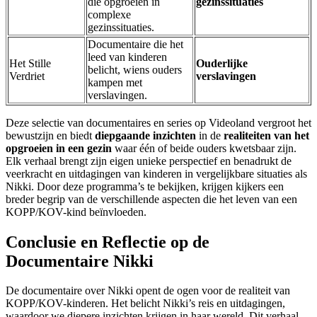
die opgroeien in
gezinssituaties
complexe
gezinssituaties.
Documentaire die het
leed van kinderen
Het Stille
Ouderlijke
belicht, wiens ouders
Verdriet
verslavingen
kampen met
verslavingen.
Deze selectie van documentaires en series op Videoland vergroot het
bewustzijn en biedt
diepgaande inzichten
in de
realiteiten van het
opgroeien in een gezin
waar één of beide ouders kwetsbaar zijn.
Elk verhaal brengt zijn eigen unieke perspectief en benadrukt de
veerkracht en uitdagingen van kinderen in vergelijkbare situaties als
Nikki. Door deze programma’s te bekijken, krijgen kijkers een
breder begrip van de verschillende aspecten die het leven van een
KOPP/KOV-kind beïnvloeden.
Conclusie en Reflectie op de
Documentaire Nikki
De documentaire over Nikki opent de ogen voor de realiteit van
KOPP/KOV-kinderen. Het belicht Nikki’s reis en uitdagingen,
waardoor we diepere inzichten krijgen in haar wereld. Dit verhaal