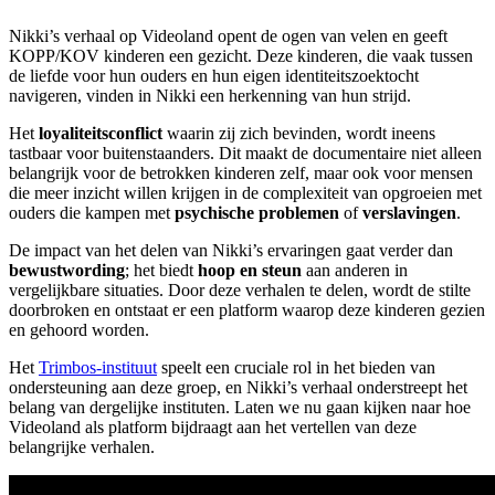
Nikki’s verhaal op Videoland opent de ogen van velen en geeft
KOPP/KOV kinderen een gezicht. Deze kinderen, die vaak tussen
de liefde voor hun ouders en hun eigen identiteitszoektocht
navigeren, vinden in Nikki een herkenning van hun strijd.
Het
loyaliteitsconflict
waarin zij zich bevinden, wordt ineens
tastbaar voor buitenstaanders. Dit maakt de documentaire niet alleen
belangrijk voor de betrokken kinderen zelf, maar ook voor mensen
die meer inzicht willen krijgen in de complexiteit van opgroeien met
ouders die kampen met
psychische problemen
of
verslavingen
.
De impact van het delen van Nikki’s ervaringen gaat verder dan
bewustwording
; het biedt
hoop en steun
aan anderen in
vergelijkbare situaties. Door deze verhalen te delen, wordt de stilte
doorbroken en ontstaat er een platform waarop deze kinderen gezien
en gehoord worden.
Het
Trimbos-instituut
speelt een cruciale rol in het bieden van
ondersteuning aan deze groep, en Nikki’s verhaal onderstreept het
belang van dergelijke instituten. Laten we nu gaan kijken naar hoe
Videoland als platform bijdraagt aan het vertellen van deze
belangrijke verhalen.