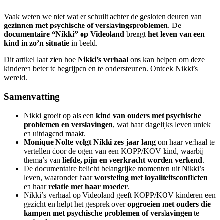
Vaak weten we niet wat er schuilt achter de gesloten deuren van
gezinnen met psychische of verslavingsproblemen
. De
documentaire “Nikki” op Videoland
brengt
het leven van een
kind in zo’n situatie
in beeld.
Dit artikel laat zien hoe
Nikki’s verhaal
ons kan helpen om deze
kinderen beter te begrijpen en te ondersteunen. Ontdek Nikki’s
wereld.
Samenvatting
Nikki groeit op als een
kind van ouders met psychische
problemen en verslavingen
, wat haar dagelijks leven uniek
en uitdagend maakt.
Monique Nolte volgt Nikki zes jaar lang
om haar verhaal te
vertellen door de ogen van een KOPP/KOV kind, waarbij
thema’s van
liefde, pijn en veerkracht worden verkend
.
De documentaire belicht belangrijke momenten uit Nikki’s
leven, waaronder haar
worsteling met loyaliteitsconflicten
en haar
relatie met haar moeder
.
Nikki’s verhaal op Videoland geeft KOPP/KOV kinderen een
gezicht en helpt het gesprek over
opgroeien met ouders die
kampen met psychische problemen of verslavingen
te