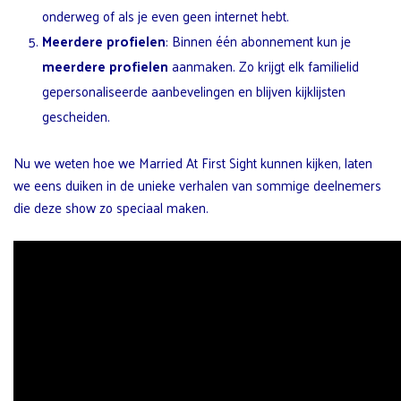
onderweg of als je even geen internet hebt.
Meerdere profielen
: Binnen één abonnement kun je
meerdere profielen
aanmaken. Zo krijgt elk familielid
gepersonaliseerde aanbevelingen en blijven kijklijsten
gescheiden.
Nu we weten hoe we Married At First Sight kunnen kijken, laten
we eens duiken in de unieke verhalen van sommige deelnemers
die deze show zo speciaal maken.