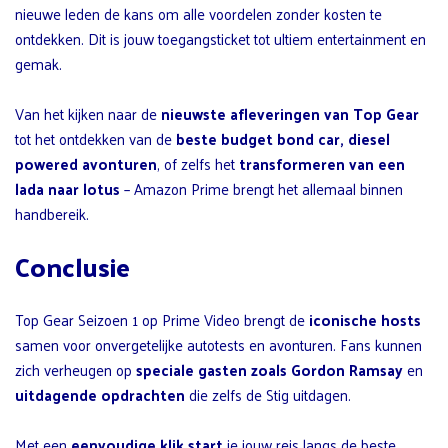
nieuwe leden de kans om alle voordelen zonder kosten te
ontdekken. Dit is jouw toegangsticket tot ultiem entertainment en
gemak.
Van het kijken naar de
nieuwste afleveringen van Top Gear
tot het ontdekken van de
beste budget bond car, diesel
powered avonturen
, of zelfs het
transformeren van een
lada naar lotus
– Amazon Prime brengt het allemaal binnen
handbereik.
Conclusie
Top Gear Seizoen 1 op Prime Video brengt de
iconische hosts
samen voor onvergetelijke autotests en avonturen. Fans kunnen
zich verheugen op
speciale gasten zoals Gordon Ramsay
en
uitdagende opdrachten
die zelfs de Stig uitdagen.
Met een
eenvoudige klik start
je jouw reis langs de beste