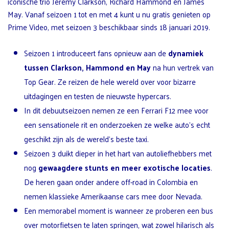
iconische trio Jeremy Clarkson, Richard Hammond en James
May. Vanaf seizoen 1 tot en met 4 kunt u nu gratis genieten op
Prime Video, met seizoen 3 beschikbaar sinds 18 januari 2019.
Seizoen 1 introduceert fans opnieuw aan de
dynamiek
tussen Clarkson, Hammond en May
na hun vertrek van
Top Gear. Ze reizen de hele wereld over voor bizarre
uitdagingen en testen de nieuwste hypercars.
In dit debuutseizoen nemen ze een Ferrari F12 mee voor
een sensationele rit en onderzoeken ze welke auto’s echt
geschikt zijn als de wereld’s beste taxi.
Seizoen 3 duikt dieper in het hart van autoliefhebbers met
nog
gewaagdere stunts en meer exotische locaties
.
De heren gaan onder andere off-road in Colombia en
nemen klassieke Amerikaanse cars mee door Nevada.
Een memorabel moment is wanneer ze proberen een bus
over motorfietsen te laten springen, wat zowel hilarisch als