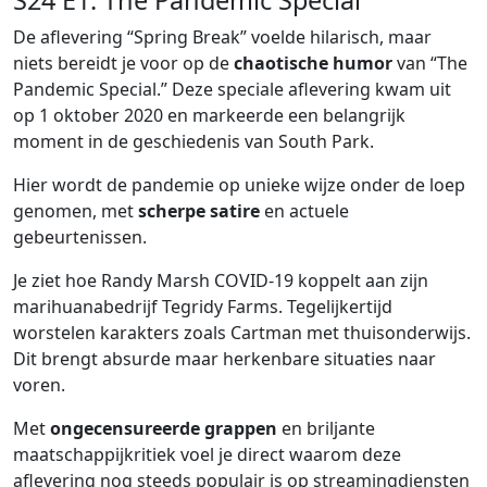
S24 E1: The Pandemic Special
De aflevering “Spring Break” voelde hilarisch, maar
niets bereidt je voor op de
chaotische humor
van “The
Pandemic Special.” Deze speciale aflevering kwam uit
op 1 oktober 2020 en markeerde een belangrijk
moment in de geschiedenis van South Park.
Hier wordt de pandemie op unieke wijze onder de loep
genomen, met
scherpe satire
en actuele
gebeurtenissen.
Je ziet hoe Randy Marsh COVID-19 koppelt aan zijn
marihuanabedrijf Tegridy Farms. Tegelijkertijd
worstelen karakters zoals Cartman met thuisonderwijs.
Dit brengt absurde maar herkenbare situaties naar
voren.
Met
ongecensureerde grappen
en briljante
maatschappijkritiek voel je direct waarom deze
aflevering nog steeds populair is op streamingdiensten