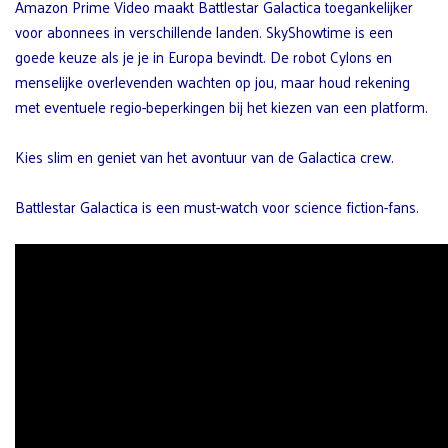
Amazon Prime Video maakt Battlestar Galactica toegankelijker
voor abonnees in verschillende landen. SkyShowtime is een
goede keuze als je je in Europa bevindt. De robot Cylons en
menselijke overlevenden wachten op jou, maar houd rekening
met eventuele regio-beperkingen bij het kiezen van een platform.
Kies slim en geniet van het avontuur van de Galactica crew.
Battlestar Galactica is een must-watch voor science fiction-fans.