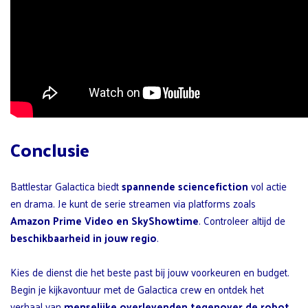
Conclusie
Battlestar Galactica biedt
spannende sciencefiction
vol actie
en drama. Je kunt de serie streamen via platforms zoals
Amazon Prime Video en SkyShowtime
. Controleer altijd de
beschikbaarheid in jouw regio
.
Kies de dienst die het beste past bij jouw voorkeuren en budget.
Begin je kijkavontuur met de Galactica crew en ontdek het
verhaal van
menselijke overlevenden tegenover de robot