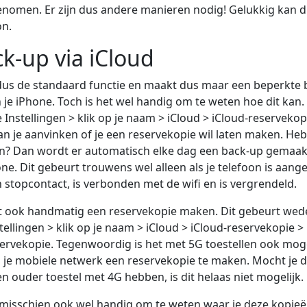
omen. Er zijn dus andere manieren nodig! Gelukkig kan d
n.
k-up via iCloud
 dus de standaard functie en maakt dus maar een beperkte 
 je iPhone. Toch is het wel handig om te weten hoe dit kan.
e Instellingen > klik op je naam > iCloud > iCloud-reservekop
an je aanvinken of je een reservekopie wil laten maken. Heb 
n? Dan wordt er automatisch elke dag een back-up gemaak
one. Dit gebeurt trouwens wel alleen als je telefoon is aang
 stopcontact, is verbonden met de wifi en is vergrendeld.
nt ook handmatig een reservekopie maken. Dit gebeurt we
stellingen > klik op je naam > iCloud > iCloud-reservekopie 
ervekopie. Tegenwoordig is het met 5G toestellen ook moge
 je mobiele netwerk een reservekopie te maken. Mocht je 
n ouder toestel met 4G hebben, is dit helaas niet mogelijk.
 misschien ook wel handig om te weten waar je deze kopie