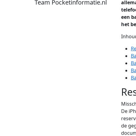
Team Pocketinformatie.nl
allema
telef
een ba
het b
Inhoud
Re
Ba
Ba
Ba
Ba
Re
Missch
De iPh
reserv
de gege
docume