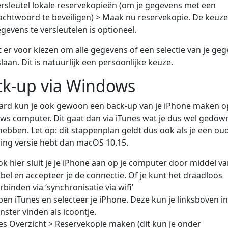
rsleutel lokale reservekopieën (om je gegevens met een
chtwoord te beveiligen) > Maak nu reservekopie. De keuze
gevens te versleutelen is optioneel.
t er voor kiezen om alle gegevens of een selectie van je ge
slaan. Dit is natuurlijk een persoonlijke keuze.
ck-up via Windows
ard kun je ook gewoon een back-up van je iPhone maken o
s computer. Dit gaat dan via iTunes wat je dus wel gedow
ebben. Let op: dit stappenplan geldt dus ook als je een ou
ing versie hebt dan macOS 10.15.
k hier sluit je je iPhone aan op je computer door middel v
bel en accepteer je de connectie. Of je kunt het draadloos
rbinden via ‘synchronisatie via wifi’
en iTunes en selecteer je iPhone. Deze kun je linksboven in
nster vinden als icoontje.
es Overzicht > Reservekopie maken (dit kun je onder