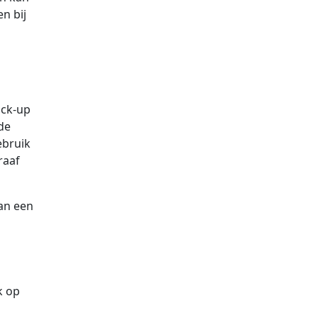
n bij
ack-up
de
ebruik
raaf
van een
k op