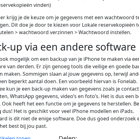
servekopieën vinden)
er krijg je de keuze om je gegevens met een wachtwoord t
igen. Dit doe je door te kiezen voor Lokale reservekopieën t
utelen > wachtwoord verzinnen > Wachtwoord instellen.
k-up via een andere software
 ook mogelijk om een backup van je iPhone te maken via ee
re van derden. Er zijn genoeg tools die veilige en goede b
 maken. Sommigen slaan al jouw gegevens op, terwijl an
en beperkt aantal doen. Een voorbeeld hiervan is Fonelab.
e kun je een back-up maken van gegevens zoals je contact
ten, WhatsApp gegevens, video’s en foto’s. Het is dus een 
. Ook heeft het een functie om je gegevens te herstellen. Be
 dus! Het is geschikt voor veel iPhone modellen en iPads.
ard is dit niet de enige software. Doe dus goed onderzoek e
het best bij jou past.
Delen:
rtikelen tonen