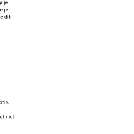
p je
e je
e dit
tie.
et niet