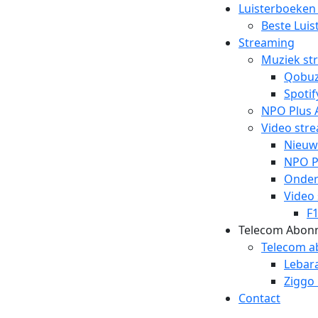
Luisterboeken
Beste Lui
Streaming
Muziek st
Qobu
Spotif
NPO Plus 
Video str
Nieuw
NPO P
Ondert
Video
F
Telecom Abon
Telecom 
Lebar
Ziggo
Contact