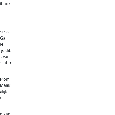
it ook
back-
 Ga
ie.
je dit
t van
esloten
derom
> Maak
lijk
dus
ën kan