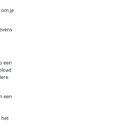
 om je
gevens
p een
nload
dere
an een
 het