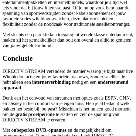
entertainmentpakketten en internetbundels, waardoor je altijd wel
iets vindt dat bij jouw interesse past. Of je nu op zoek bent naar de
spanning van sportwedstrijden zonder kabelabonnement of jouw
favoriete series wilt binge-watchen, deze platforms bieden
flexibiliteit zonder de noodzaak voor traditionele satellietontvangst.
Met slechts een paar klikken toegang tot wereldklasse entertainment,
maken zij het gemakkelijker dan ooit om overal en altijd te genieten
van jouw geliefde inhoud.
Conclusie
DIRECTV STREAM veranderd de manier waarop je kijkt naar live
Wimbledon actie en jouw favoriete tv-shows, zonder satelliet. Je
hebt alleen een
internetverbinding
nodig en een
ondersteunend
apparaat
.
Denk aan het eenvoud van streamen met opties zoals ESPN, CNN,
en Disney in het comfort van je eigen huis. Heb je al bedacht welk
pakket het beste bij jou past? Misschien is het nu een goed moment
om de
gratis proefperiode
te starten en zelf de spanning van
DIRECTV STREAM te ervaren.
Met
onbeperkte DVR-opnames
en de mogelijkheid om
programma’s tot 72 uur later te bekijken, biedt DIRECTV