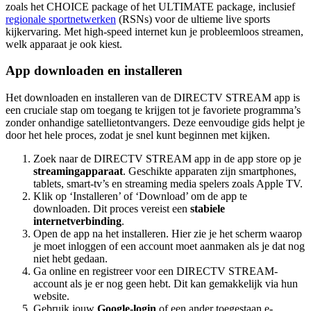
zoals het CHOICE package of het ULTIMATE package, inclusief
regionale sportnetwerken
(RSNs) voor de ultieme live sports
kijkervaring. Met high-speed internet kun je probleemloos streamen,
welk apparaat je ook kiest.
App downloaden en installeren
Het downloaden en installeren van de DIRECTV STREAM app is
een cruciale stap om toegang te krijgen tot je favoriete programma’s
zonder onhandige satellietontvangers. Deze eenvoudige gids helpt je
door het hele proces, zodat je snel kunt beginnen met kijken.
Zoek naar de DIRECTV STREAM app in de app store op je
streamingapparaat
. Geschikte apparaten zijn smartphones,
tablets, smart-tv’s en streaming media spelers zoals Apple TV.
Klik op ‘Installeren’ of ‘Download’ om de app te
downloaden. Dit proces vereist een
stabiele
internetverbinding
.
Open de app na het installeren. Hier zie je het scherm waarop
je moet inloggen of een account moet aanmaken als je dat nog
niet hebt gedaan.
Ga online en registreer voor een DIRECTV STREAM-
account als je er nog geen hebt. Dit kan gemakkelijk via hun
website.
Gebruik jouw
Google-login
of een ander toegestaan e-