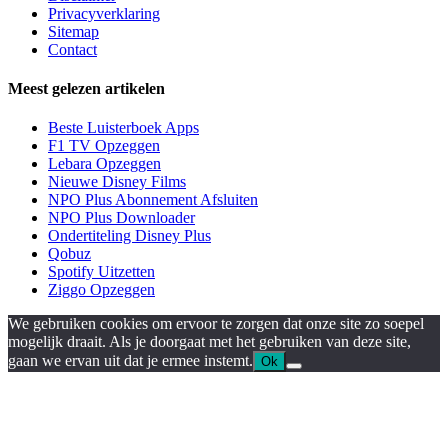
Privacyverklaring
Sitemap
Contact
Meest gelezen artikelen
Beste Luisterboek Apps
F1 TV Opzeggen
Lebara Opzeggen
Nieuwe Disney Films
NPO Plus Abonnement Afsluiten
NPO Plus Downloader
Ondertiteling Disney Plus
Qobuz
Spotify Uitzetten
Ziggo Opzeggen
We gebruiken cookies om ervoor te zorgen dat onze site zo soepel
mogelijk draait. Als je doorgaat met het gebruiken van deze site,
gaan we ervan uit dat je ermee instemt.
Ok