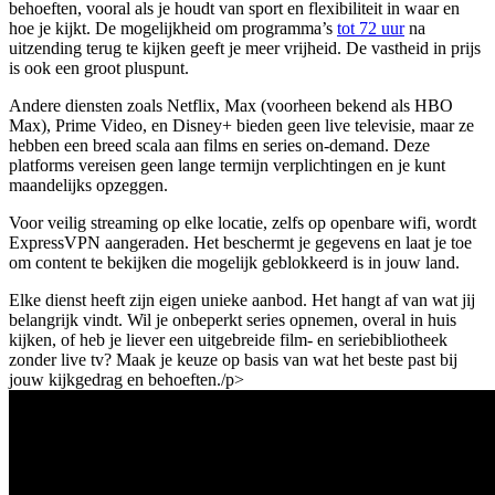
behoeften, vooral als je houdt van sport en flexibiliteit in waar en
hoe je kijkt. De mogelijkheid om programma’s
tot 72 uur
na
uitzending terug te kijken geeft je meer vrijheid. De vastheid in prijs
is ook een groot pluspunt.
Andere diensten zoals Netflix, Max (voorheen bekend als HBO
Max), Prime Video, en Disney+ bieden geen live televisie, maar ze
hebben een breed scala aan films en series on-demand. Deze
platforms vereisen geen lange termijn verplichtingen en je kunt
maandelijks opzeggen.
Voor veilig streaming op elke locatie, zelfs op openbare wifi, wordt
ExpressVPN aangeraden. Het beschermt je gegevens en laat je toe
om content te bekijken die mogelijk geblokkeerd is in jouw land.
Elke dienst heeft zijn eigen unieke aanbod. Het hangt af van wat jij
belangrijk vindt. Wil je onbeperkt series opnemen, overal in huis
kijken, of heb je liever een uitgebreide film- en seriebibliotheek
zonder live tv? Maak je keuze op basis van wat het beste past bij
jouw kijkgedrag en behoeften./p>