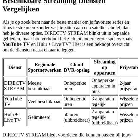
Beschikbare Streaming Diensten
Vergelijken
Als je op zoek bent naar de beste manier om je favoriete series en
films te streamen zonder vast te zitten aan een satellietschotel, dan
heb je diverse opties. DIRECTV STREAM blinkt uit in bepaalde
gebieden, maar hoe verhoudt het zich tot andere grote spelers zoals
YouTube TV
en Hulu + Live TV? Hier is een beknopt overzicht
om de diensten naast elkaar te leggen.
Streaming
Regionale
Cloud
Dienst
op
Prijsstabi
Sportnetwerken
DVR-opslag
apparaten
Onbeperkte
DIRECTV
Meeste
Onbeperkte
2-jaar
apparaten in
STREAM
beschikbaar
uren
prijsgaran
huis
YouTube
Onbeperkte
3 apparaten
Wisselen
Veel beschikbaar
TV
uren
tegelijk
prijzen
2 apparaten
Hulu +
50 uren
Wisselen
Gelimiteerd
tegelijk
Live TV
(uitbreidbaar)
prijzen
(uitbreidbaar)
DIRECTV STREAM biedt voordelen die kunnen passen bij jouw