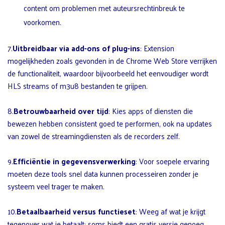
content om problemen met auteursrechtinbreuk te
voorkomen.
7.
Uitbreidbaar via add-ons of plug-ins
: Extension
mogelijkheden zoals gevonden in de Chrome Web Store verrijken
de functionaliteit, waardoor bijvoorbeeld het eenvoudiger wordt
HLS streams of m3u8 bestanden te grijpen.
8.
Betrouwbaarheid over tijd
: Kies apps of diensten die
bewezen hebben consistent goed te performen, ook na updates
van zowel de streamingdiensten als de recorders zelf.
9.
Efficiëntie in gegevensverwerking
: Voor soepele ervaring
moeten deze tools snel data kunnen processeiren zonder je
systeem veel trager te maken.
10.
Betaalbaarheid versus functieset
: Weeg af wat je krijgt
tegenover wat je betaalt; soms biedt een gratis versie genoeg