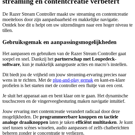
streaming en contentcreatie verbetert
De Razer Stream Controller maakt uw streaming en contentcreatie
moeiteloos door zijn aanpasbaarheid en makkelijke navigatie.
Ontdek hoe dit u helpt om uw uitzendingen naar een hoger niveau te
tillen.
Gebruiksgemak en aanpassingsmogelijkheden
Het aanpassen en gebruiken van de Razer Stream Controller gaat
soepel en snel. Dankzij het
partnerschap met Loupedeck-
software
, kun je makkelijk aangepaste acties en macro’s instellen.
Dit biedt jou de vrijheid om jouw streaming-ervaring precies naar
wens in te richten. Met de
plug-and-play gemak
en kant-en-klare
profielen is het starten met de controller een fluitje van een cent.
Je sluit het apparaat aan en bent klaar om te gaan. Het dynamische
touchscreen en de vingerveegbesturing maken navigatie intuïtief.
Jouw ervaring met contentcreatie verandert radicaal door deze
mogelijkheden. De
programmeerbare knoppen en tactiele
analoge draaiknoppen
laten je taken
efficiënt multitasken
. Je kunt
snel tussen scènes wisselen, audio aanpassen of zelfs chatberichten
beheren zonder je concentratie te verliezen.