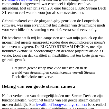
commando is uitgevoerd, wat essentieel is tijdens een live-
uitzending. Met een prijs van 250 euro biedt de Elgato Stream Deck
XL enorm veel waarde voor jou als serieuze streamer.
Gebruikmakend van de plug-and-play gemak en de Loupedeck
software, was mijn ervaring met het instellen van dynamische modi
voor verschillende streaming scenario’s verrassend eenvoudig.
Dit betekent dat ik mij kan aanpassen aan wat mijn publiek op dat
moment het meeste aanspreekt zonder door gecompliceerde menu’s
te hoeven navigeren. De ELGATO STREAM DECK +, met zijn
indrukwekkende 81 beoordelingen en dezelfde prijspunt als de XL
versie, toont aan dat kwaliteit en flexibiliteit niet ten koste gaan van
gebruiksgemak.
Het juiste gereedschap maakt de meester, en in de
wereld van streaming en contentcreatie vervult Stream
Deck die belofte met verve.
Belang van een goede stream camera
Na het verkennen van de mogelijkheden met Stream Deck en zijn
functionaliteiten, wordt het belang van een goede stream camera
meteen duidelijk. Een
kwalitatief hoogwaardige camera
is essentieel
voor elke content creator die wil uitblinken in de wereld van