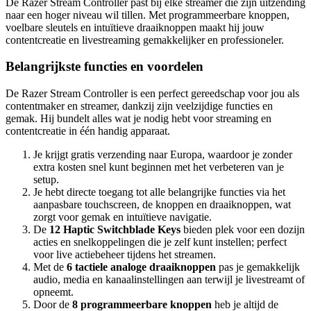
De Razer Stream Controller past bij elke streamer die zijn uitzending
naar een hoger niveau wil tillen. Met programmeerbare knoppen,
voelbare sleutels en intuïtieve draaiknoppen maakt hij jouw
contentcreatie en livestreaming gemakkelijker en professioneler.
Belangrijkste functies en voordelen
De Razer Stream Controller is een perfect gereedschap voor jou als
contentmaker en streamer, dankzij zijn veelzijdige functies en
gemak. Hij bundelt alles wat je nodig hebt voor streaming en
contentcreatie in één handig apparaat.
Je krijgt gratis verzending naar Europa, waardoor je zonder
extra kosten snel kunt beginnen met het verbeteren van je
setup.
Je hebt directe toegang tot alle belangrijke functies via het
aanpasbare touchscreen, de knoppen en draaiknoppen, wat
zorgt voor gemak en intuïtieve navigatie.
De
12 Haptic Switchblade Keys
bieden plek voor een dozijn
acties en snelkoppelingen die je zelf kunt instellen; perfect
voor live actiebeheer tijdens het streamen.
Met de
6 tactiele analoge draaiknoppen
pas je gemakkelijk
audio, media en kanaalinstellingen aan terwijl je livestreamt of
opneemt.
Door de
8 programmeerbare knoppen
heb je altijd de