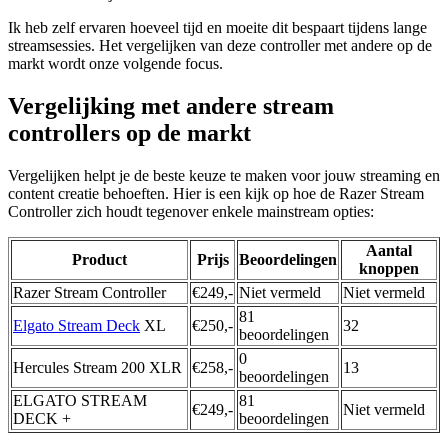
Ik heb zelf ervaren hoeveel tijd en moeite dit bespaart tijdens lange
streamsessies. Het vergelijken van deze controller met andere op de
markt wordt onze volgende focus.
Vergelijking met andere stream
controllers op de markt
Vergelijken helpt je de beste keuze te maken voor jouw streaming en
content creatie behoeften. Hier is een kijk op hoe de Razer Stream
Controller zich houdt tegenover enkele mainstream opties:
Aantal
Product
Prijs
Beoordelingen
knoppen
Razer Stream Controller
€249,-
Niet vermeld
Niet vermeld
81
Elgato
Stream Deck
XL
€250,-
32
beoordelingen
0
Hercules Stream 200 XLR
€258,-
13
beoordelingen
ELGATO STREAM
81
€249,-
Niet vermeld
DECK +
beoordelingen