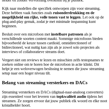
helder en zonder vervorming overkomt bij je publiek.
Kijk naar modellen die specifiek ontworpen zijn voor streaming.
Deze hebben vaak functies zoals
ruisonderdrukking en de
mogelijkheid om rijke, volle tonen vast te leggen
. Let ook op de
plug-and-play gemak, zodat je met minimale inspanning kunt
beginnen.
Besluit over een microfoon met
instelbare patronen
als je
verschillende soorten content maakt. Sommige microfoons bieden
bijvoorbeeld de keuze tussen cardioid, omnidirectioneel of
bidirectioneel, wat nuttig kan zijn als je zowel solo projecten als
interviews of collaboratieve streams doet.
Vergeet niet om reviews te lezen en misschien zelfs testopnames te
zoeken online om te horen hoe de microfoon in actie klinkt. Dit
helpt je een weloverwogen beslissing te nemen die jouw streaming
setup naar een hoger niveau tilt.
Belang van streaming versterkers en DACs
Streaming versterkers en DACs (digitaal-naar-analoog converters)
zijn essentieel voor het leveren van
topkwaliteit audio
tijdens het
streamen. Ze zorgen ervoor dat jouw publiek elk woord en elke noot
kristalhelder hoort.