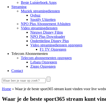
Beste Luisterboek Apps
Streaming
Muziek streamingdiensten
Qobuz
Spotify Uitzetten
NPO Plus Abonnement Afsluiten
Video streamingdiensten
Nieuwe Disney Films
NPO Plus Downloader
Ondertiteling Disney Plus
Video streamingdiensten opzeggen
F1 TV Opzeggen
Telecom Abonnementen
Telecom abonnementen opzeggen
Lebara Opzeggen
Ziggo Opzeggen
Contact
Home
»
Waar je de beste sport365 stream kunt vinden voor live wedst
Waar je de beste sport365 stream kunt vin