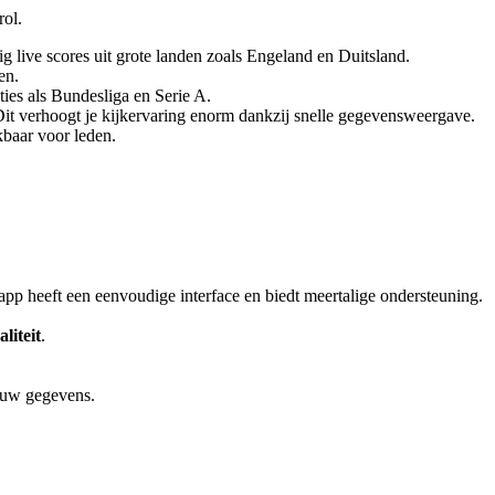
rol.
 live scores uit grote landen zoals Engeland en Duitsland.
en.
ties als Bundesliga en Serie A.
it verhoogt je kijkervaring enorm dankzij snelle gegevensweergave.
baar voor leden.
p heeft een eenvoudige interface en biedt meertalige ondersteuning.
liteit
.
jouw gegevens.