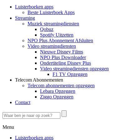
Luisterboeken apps
Beste Luisterboek Apps
Streaming
Muziek streamingdiensten
Qobuz
Spotify Uitzetten
NPO Plus Abonnement Afsluiten
Video streamingdiensten
Nieuwe Disney Films
NPO Plus Downloader
Ondertiteling Disney Plus
Video streamingdiensten opzeggen
F1 TV Opzeggen
Telecom Abonnementen
Telecom abonnementen opzeggen
Lebara Opzeggen
Ziggo Opzeggen
Contact
Menu
Luisterboeken apps