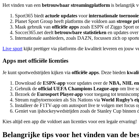
Het vinden van een
betrouwbaar streamingplatform
is belangrijk v
Sport365 biedt
actuele updates
voor
internationale toernooi
Planet Sport Group heeft platforms die voldoen aan
strenge pri
Maak gebruik van
officiële apps
zoals ESPN of Ziggo Sport 
Soccer365.net deelt
betrouwbare statistieken
en updates over 
Internationale aanbieders, zoals DAZN, focussen zich op sport
Live sport
kijkt prettiger via platforms die kwaliteit leveren en jouw 
Apps met officiële licenties
Je kunt sportwedstrijden kijken via
officiële apps
. Deze bieden
kwalit
Download de
ESPN-app
voor updates over de
NBA, NHL en i
Gebruik de
official UEFA Champions League-app
om live sc
Bezoek de
Eurosport Player-app
voor toegang tot tenniscom
Stream rugbytoernooien als Six Nations via
World Rugby’s eig
Installeer de F1TV-app om autosport live te volgen met focus o
Geniet van ijshockeywedstrijden zoals de Stanley Cup binnen 
Kies altijd een app die voldoet aan licenties voor een legale ervaring!
Belangrijke tips voor het vinden van de be