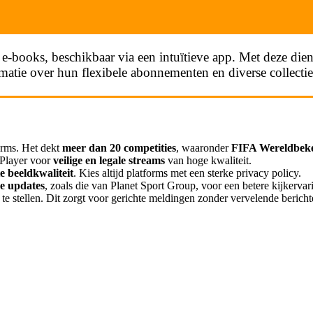
n e-books, beschikbaar via een intuïtieve app. Met deze die
atie over hun flexibele abonnementen en diverse collecti
orms. Het dekt
meer dan 20 competities
, waaronder
FIFA Wereldbeke
 Player voor
veilige en legale streams
van hoge kwaliteit.
te beeldkwaliteit
. Kies altijd platforms met een sterke privacy policy.
me updates
, zoals die van Planet Sport Group, voor een betere kijkervar
 te stellen. Dit zorgt voor gerichte meldingen zonder vervelende bericht