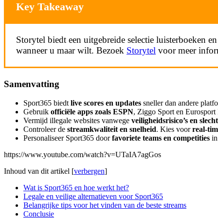
Key Takeaway
Storytel biedt een uitgebreide selectie luisterboeken e
wanneer u maar wilt. Bezoek
Storytel
voor meer inform
Samenvatting
Sport365 biedt
live scores en updates
sneller dan andere platf
Gebruik
officiële apps zoals ESPN
, Ziggo Sport en Eurosport
Vermijd illegale websites vanwege
veiligheidsrisico’s en slech
Controleer de
streamkwaliteit en snelheid
. Kies voor
real-ti
Personaliseer Sport365 door
favoriete teams en competities
in
https://www.youtube.com/watch?v=UTaIA7agGos
Inhoud van dit artikel
[
verbergen
]
Wat is Sport365 en hoe werkt het?
Legale en veilige alternatieven voor Sport365
Belangrijke tips voor het vinden van de beste streams
Conclusie