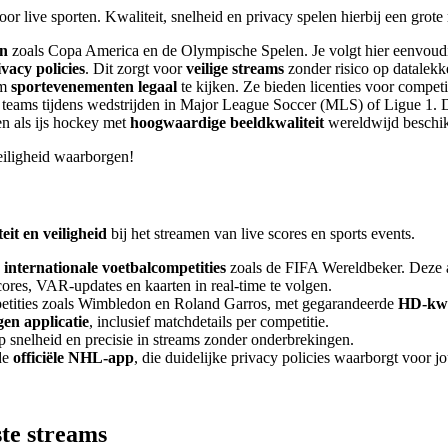
oor live sporten. Kwaliteit, snelheid en privacy spelen hierbij een grote 
en
zoals Copa America en de Olympische Spelen. Je volgt hier eenvoudig
vacy policies
. Dit zorgt voor
veilige streams
zonder risico op datalekk
om
sportevenementen legaal
te kijken. Ze bieden licenties voor competi
teams tijdens wedstrijden in Major League Soccer (MLS) of Ligue 1. D
en als ijs hockey met
hoogwaardige beeldkwaliteit
wereldwijd beschik
veiligheid waarborgen!
eit en veiligheid
bij het streamen van live scores en sports events.
nternationale voetbalcompetities
zoals de FIFA Wereldbeker. Deze ap
ores, VAR-updates en kaarten in real-time te volgen.
petities zoals Wimbledon en Roland Garros, met gegarandeerde
HD-kwa
en applicatie
, inclusief matchdetails per competitie.
p snelheid en precisie in streams zonder onderbrekingen.
de
officiële NHL-app
, die duidelijke privacy policies waarborgt voor 
ste streams