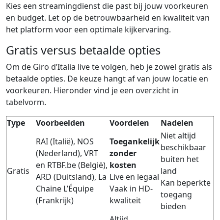
Kies een streamingdienst die past bij jouw voorkeuren
en budget. Let op de betrouwbaarheid en kwaliteit van
het platform voor een optimale kijkervaring.
Gratis versus betaalde opties
Om de Giro d’Italia live te volgen, heb je zowel gratis als
betaalde opties. De keuze hangt af van jouw locatie en
voorkeuren. Hieronder vind je een overzicht in
tabelvorm.
Type
Voorbeelden
Voordelen
Nadelen
Niet altijd
RAI (Italië), NOS
Toegankelijk
beschikbaar
(Nederland), VRT
zonder
buiten het
en RTBF.be (België),
kosten
Gratis
land
ARD (Duitsland), La
Live en legaal
Kan beperkte
Chaine L’Équipe
Vaak in HD-
toegang
(Frankrijk)
kwaliteit
bieden
Altijd