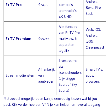
Android,
F1 TV Pro
€74,99
camera’s,
Roku, Fire
teamradio’s,
Stick
4K UHD
Alle functies
Web, iOS,
van F1 TV Pro,
Android,
F1 TV Premium
€99,99
multiview, 6
tvOS,
apparaten
Chromecast
tegelijk
Livestreams
via
Afhankelijk
Smart TV’s,
licentiehouders
Streamingdiensten
van
apps,
(bijv. Ziggo
aanbieder
browsers
Sport of Sky
Sports)
Met zoveel mogelijkheden kun je eenvoudig kiezen wat bij jou
past. Kijk verder hoe een VPN je kan helpen om overal toegang