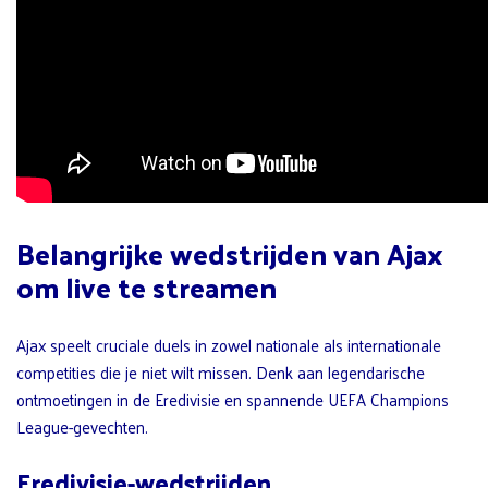
Belangrijke wedstrijden van Ajax
om live te streamen
Ajax speelt cruciale duels in zowel nationale als internationale
competities die je niet wilt missen. Denk aan legendarische
ontmoetingen in de Eredivisie en spannende UEFA Champions
League-gevechten.
Eredivisie-wedstrijden